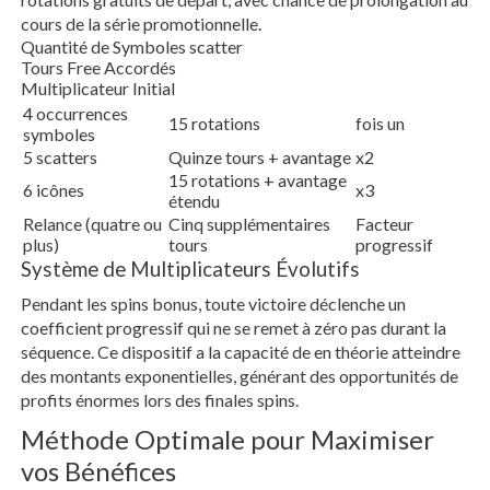
cours de la série promotionnelle.
Quantité de Symboles scatter
Tours Free Accordés
Multiplicateur Initial
4 occurrences
15 rotations
fois un
symboles
5 scatters
Quinze tours + avantage
x2
15 rotations + avantage
6 icônes
x3
étendu
Relance (quatre ou
Cinq supplémentaires
Facteur
plus)
tours
progressif
Système de Multiplicateurs Évolutifs
Pendant les spins bonus, toute victoire déclenche un
coefficient progressif qui ne se remet à zéro pas durant la
séquence. Ce dispositif a la capacité de en théorie atteindre
des montants exponentielles, générant des opportunités de
profits énormes lors des finales spins.
Méthode Optimale pour Maximiser
vos Bénéfices