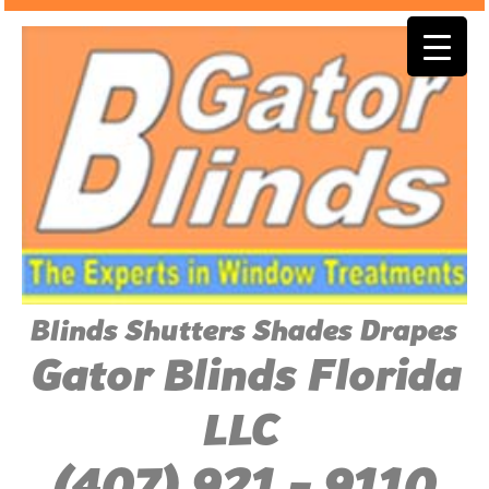
Blinds Shutters Shades Drapes
Gator Blinds Florida
LLC
(407) 921 - 9110