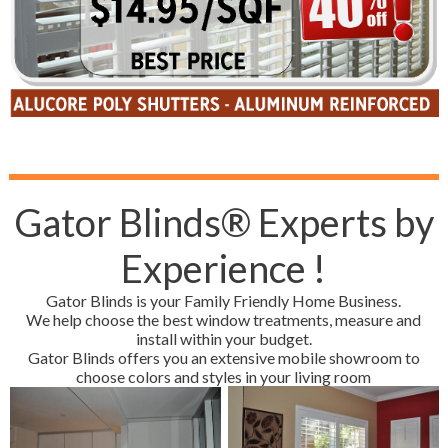
Gator Blinds® Experts by
Experience !
Gator Blinds is your Family Friendly Home Business.
We help choose the best window treatments, measure and
install within your budget.
Gator Blinds offers you an extensive mobile showroom to
choose colors and styles in your living room