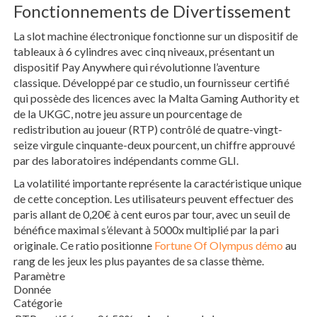
Fonctionnements de Divertissement
La slot machine électronique fonctionne sur un dispositif de
tableaux à 6 cylindres avec cinq niveaux, présentant un
dispositif Pay Anywhere qui révolutionne l’aventure
classique. Développé par ce studio, un fournisseur certifié
qui possède des licences avec la Malta Gaming Authority et
de la UKGC, notre jeu assure un pourcentage de
redistribution au joueur (RTP) contrôlé de quatre-vingt-
seize virgule cinquante-deux pourcent, un chiffre approuvé
par des laboratoires indépendants comme GLI.
La volatilité importante représente la caractéristique unique
de cette conception. Les utilisateurs peuvent effectuer des
paris allant de 0,20€ à cent euros par tour, avec un seuil de
bénéfice maximal s’élevant à 5000x multiplié par la pari
originale. Ce ratio positionne
Fortune Of Olympus démo
au
rang de les jeux les plus payantes de sa classe thème.
Paramètre
Donnée
Catégorie