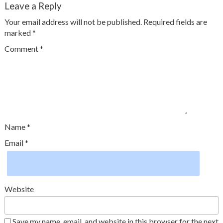
Leave a Reply
Your email address will not be published.
Required fields are
marked
*
Comment
*
Name
*
Email
*
Website
Save my name, email, and website in this browser for the next