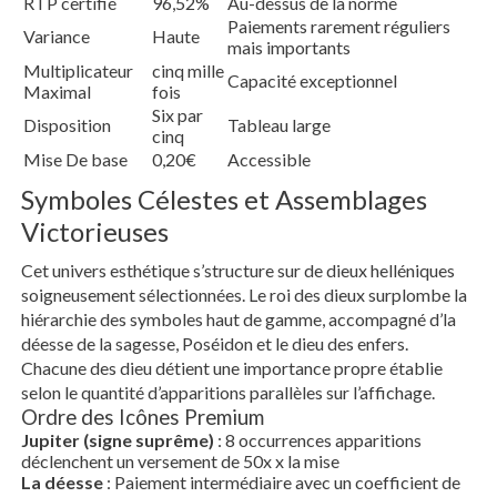
RTP certifié
96,52%
Au-dessus de la norme
Paiements rarement réguliers
Variance
Haute
mais importants
Multiplicateur
cinq mille
Capacité exceptionnel
Maximal
fois
Six par
Disposition
Tableau large
cinq
Mise De base
0,20€
Accessible
Symboles Célestes et Assemblages
Victorieuses
Cet univers esthétique s’structure sur de dieux helléniques
soigneusement sélectionnées. Le roi des dieux surplombe la
hiérarchie des symboles haut de gamme, accompagné d’la
déesse de la sagesse, Poséidon et le dieu des enfers.
Chacune des dieu détient une importance propre établie
selon le quantité d’apparitions parallèles sur l’affichage.
Ordre des Icônes Premium
Jupiter (signe suprême)
: 8 occurrences apparitions
déclenchent un versement de 50x x la mise
La déesse
: Paiement intermédiaire avec un coefficient de