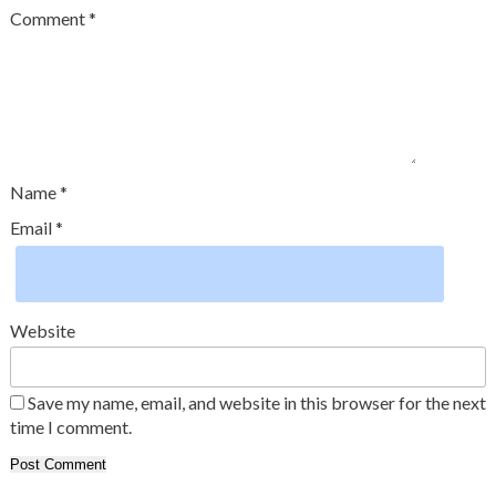
Comment
*
Name
*
Email
*
Website
Save my name, email, and website in this browser for the next
time I comment.