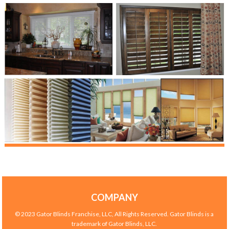
COMPANY
© 2023 Gator Blinds Franchise, LLC, All Rights Reserved. Gator Blinds is a
trademark of Gator Blinds, LLC.