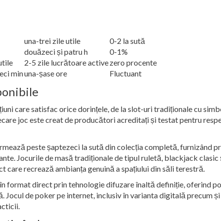
una-trei zile utile
0-2 la sută
douăzeci și patru h
0-1%
utile
2-5 zile lucrătoare active
zero procente
eci min
una-șase ore
Fluctuant
ponibile
iuni care satisfac orice dorințele, de la slot-uri tradiționale cu simb
are joc este creat de producători acreditați și testat pentru respe
rmează peste șaptezeci la sută din colecția completă, furnizând p
te. Jocurile de masă tradiționale de tipul ruletă, blackjack clasic
rect care recrează ambianța genuină a spațiului din săli terestră.
n format direct prin tehnologie difuzare înaltă definiție, oferind po
 Jocul de poker pe internet, inclusiv în varianta digitală precum și 
cticii.