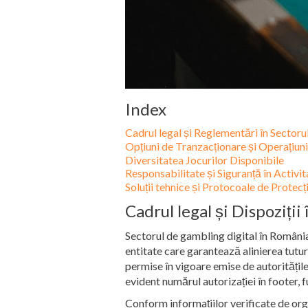
Index
Cadrul legal și Reglementări în Sectoru
Opțiuni de Tranzacționare și Operațiuni
Diversitatea Jocurilor Disponibile
Responsabilitate și Siguranță în Activit
Soluții tehnice și Protocoale de Protecț
Cadrul legal și Dispoziți
Sectorul de gambling digital în Români
entitate care garantează alinierea tutu
permise în vigoare emise de autoritățile
evident numărul autorizației în footer, 
Conform informațiilor verificate de organ