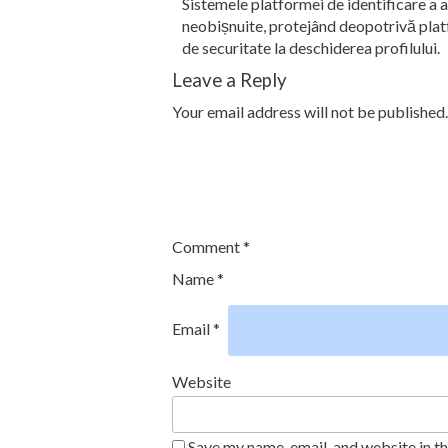
Sistemele platformei de identificare a
neobișnuite, protejând deopotrivă platf
de securitate la deschiderea profilului.
Leave a Reply
Your email address will not be published.
Comment
*
Name
*
Email
*
Website
Save my name, email, and website in t