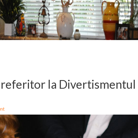
referitor la Divertismentul
nt