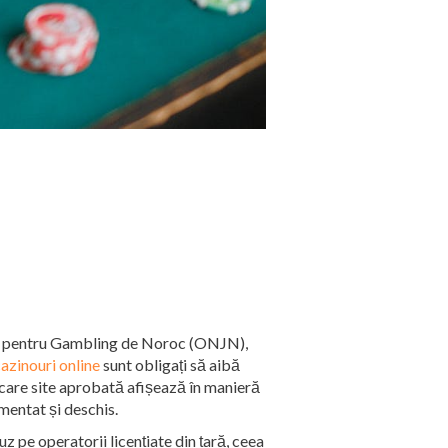
ial pentru Gambling de Noroc (ONJN),
cazinouri online
sunt obligați să aibă
iecare site aprobată afișează în manieră
mentat și deschis.
z pe operatorii licențiate din țară, ceea