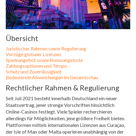
Übersicht
Juristischer Rahmen sowie Regulierung
Vorzüge globaler Lizenzen
Spieleangebot sowie Bonusangebote
Zahlungsoptionen und Tempo
Schutz und Zuverlässigkeit
Bedeutende Abweichungen im Gesamtschau
Rechtlicher Rahmen & Regulierung
Seit Juli 2021 besteht innerhalb Deutschland ein neuer
Staatsvertrag, jener strenge Vorschriften hinsichtlich
Online-Casinos festlegt. Viele Spieler recherchieren
allerdings für Möglichkeiten, jene größere Freiheit bieten.
Plattformen mittels internationalen Lizenzen aus Curaçao,
der Isle of Man oder Malta operieren unabhängig von der