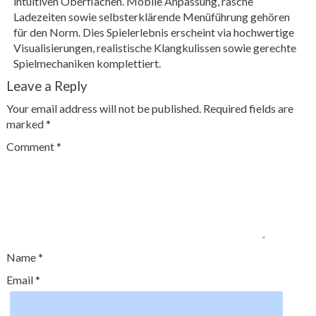
intuitiven Oberflächen. Mobile Anpassung, rasche
Ladezeiten sowie selbsterklärende Menüführung gehören
für den Norm. Dies Spielerlebnis erscheint via hochwertige
Visualisierungen, realistische Klangkulissen sowie gerechte
Spielmechaniken komplettiert.
Leave a Reply
Your email address will not be published.
Required fields are
marked
*
Comment
*
Name
*
Email
*