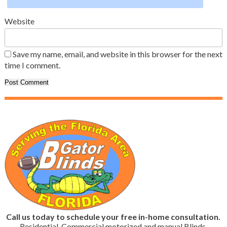
Website
Save my name, email, and website in this browser for the next
time I comment.
Call us today to schedule your free in-home consultation.
Residential, Commercial motorized and manual Blinds,