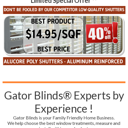
Limited Special Offer **
Gator Blinds® Experts by
Experience !
Gator Blinds is your Family Friendly Home Business.
We help choose the best window treatments, measure and