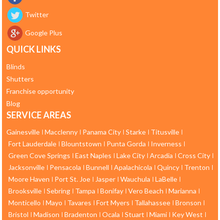
Twitter
Google Plus
QUICK LINKS
Blinds
Shutters
Franchise opportunity
Blog
SERVICE AREAS
Gainesville
Macclenny
Panama City
Starke
Titusville
Fort Lauderdale
Blountstown
Punta Gorda
Inverness
Green Cove Springs
East Naples
Lake City
Arcadia
Cross City
Jacksonville
Pensacola
Bunnell
Apalachicola
Quincy
Trenton
Moore Haven
Port St. Joe
Jasper
Wauchula
LaBelle
Brooksville
Sebring
Tampa
Bonifay
Vero Beach
Marianna
Monticello
Mayo
Tavares
Fort Myers
Tallahassee
Bronson
Bristol
Madison
Bradenton
Ocala
Stuart
Miami
Key West