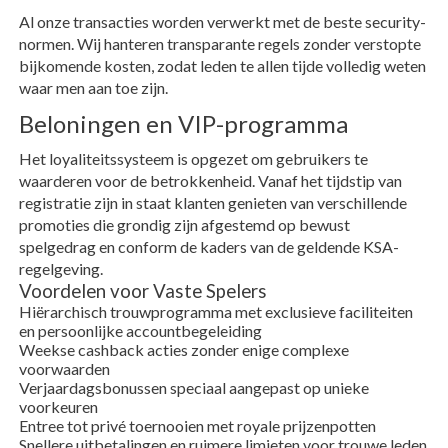
Al onze transacties worden verwerkt met de beste security-
normen. Wij hanteren transparante regels zonder verstopte
bijkomende kosten, zodat leden te allen tijde volledig weten
waar men aan toe zijn.
Beloningen en VIP-programma
Het loyaliteitssysteem is opgezet om gebruikers te
waarderen voor de betrokkenheid. Vanaf het tijdstip van
registratie zijn in staat klanten genieten van verschillende
promoties die grondig zijn afgestemd op bewust
spelgedrag en conform de kaders van de geldende KSA-
regelgeving.
Voordelen voor Vaste Spelers
Hiërarchisch trouwprogramma met exclusieve faciliteiten
en persoonlijke accountbegeleiding
Weekse cashback acties zonder enige complexe
voorwaarden
Verjaardagsbonussen speciaal aangepast op unieke
voorkeuren
Entree tot privé toernooien met royale prijzenpotten
Snellere uitbetalingen en ruimere limieten voor trouwe leden