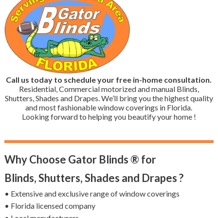
Call us today to schedule your free in-home consultation.
Residential, Commercial motorized and manual Blinds,
Shutters, Shades and Drapes. We’ll bring you the highest quality
and most fashionable window coverings in Florida.
Looking forward to helping you beautify your home !
Why Choose Gator Blinds ® for
Blinds, Shutters, Shades and Drapes ?
• Extensive and exclusive range of window coverings
• Florida licensed company
• Local manufacturers