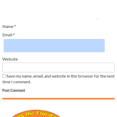
Name
*
Email
*
Website
Save my name, email, and website in this browser for the next
time I comment.