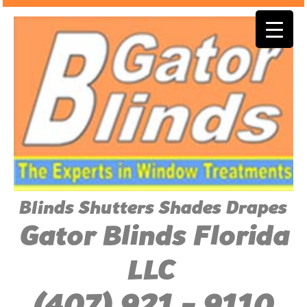
Blinds Shutters Shades Drapes
Gator Blinds Florida
LLC
(407) 921 - 9110