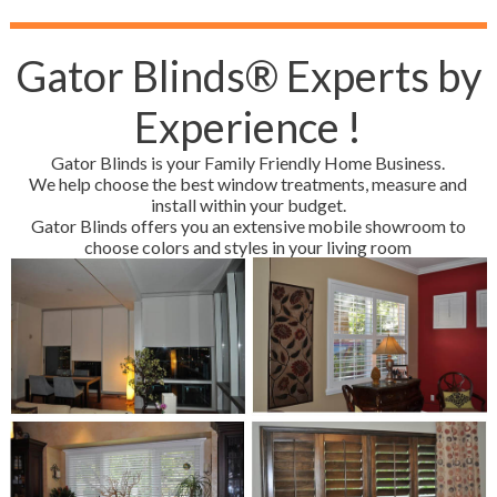
Gator Blinds® Experts by
Experience !
Gator Blinds is your Family Friendly Home Business.
We help choose the best window treatments, measure and
install within your budget.
Gator Blinds offers you an extensive mobile showroom to
choose colors and styles in your living room