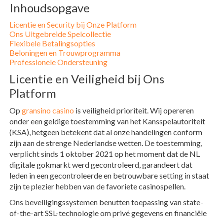
Inhoudsopgave
Licentie en Security bij Onze Platform
Ons Uitgebreide Spelcollectie
Flexibele Betalingsopties
Beloningen en Trouwprogramma
Professionele Ondersteuning
Licentie en Veiligheid bij Ons
Platform
Op
gransino casino
is veiligheid prioriteit. Wij opereren
onder een geldige toestemming van het Kansspelautoriteit
(KSA), hetgeen betekent dat al onze handelingen conform
zijn aan de strenge Nederlandse wetten. De toestemming,
verplicht sinds 1 oktober 2021 op het moment dat de NL
digitale gokmarkt werd gecontroleerd, garandeert dat
leden in een gecontroleerde en betrouwbare setting in staat
zijn te plezier hebben van de favoriete casinospellen.
Ons beveiligingssystemen benutten toepassing van state-
of-the-art SSL-technologie om privé gegevens en financiële