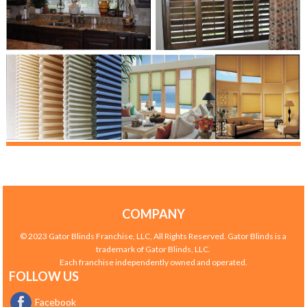
COMPANY
© 2023 Gator Blinds Franchise, LLC, All Rights Reserved. Gator Blinds is a
trademark of Gator Blinds, LLC.
Each franchise independently owned and operated.
FOLLOW US
Facebook