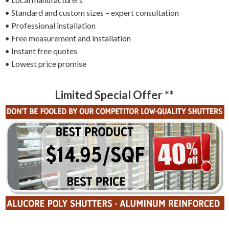
• Standard and custom sizes – expert consultation
• Professional installation
• Free measurement and installation
• Instant free quotes
• Lowest price promise
Limited Special Offer **