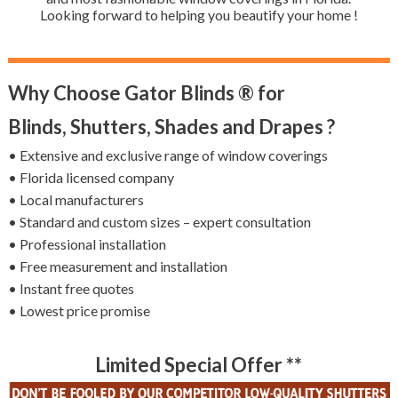
Looking forward to helping you beautify your home !
Why Choose Gator Blinds ® for
Blinds, Shutters, Shades and Drapes ?
• Extensive and exclusive range of window coverings
• Florida licensed company
• Local manufacturers
• Standard and custom sizes – expert consultation
• Professional installation
• Free measurement and installation
• Instant free quotes
• Lowest price promise
Limited Special Offer **