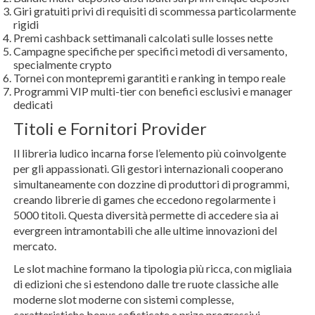
Giri gratuiti privi di requisiti di scommessa particolarmente
rigidi
Premi cashback settimanali calcolati sulle losses nette
Campagne specifiche per specifici metodi di versamento,
specialmente crypto
Tornei con montepremi garantiti e ranking in tempo reale
Programmi VIP multi-tier con benefici esclusivi e manager
dedicati
Titoli e Fornitori Provider
Il libreria ludico incarna forse l’elemento più coinvolgente
per gli appassionati. Gli gestori internazionali cooperano
simultaneamente con dozzine di produttori di programmi,
creando librerie di games che eccedono regolarmente i
5000 titoli. Questa diversità permette di accedere sia ai
evergreen intramontabili che alle ultime innovazioni del
mercato.
Le slot machine formano la tipologia più ricca, con migliaia
di edizioni che si estendono dalle tre ruote classiche alle
moderne slot moderne con sistemi complesse,
caratteristiche bonus sofisticate e prize progressivi