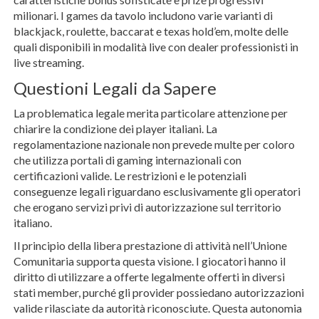
milionari. I games da tavolo includono varie varianti di
blackjack, roulette, baccarat e texas hold’em, molte delle
quali disponibili in modalità live con dealer professionisti in
live streaming.
Questioni Legali da Sapere
La problematica legale merita particolare attenzione per
chiarire la condizione dei player italiani. La
regolamentazione nazionale non prevede multe per coloro
che utilizza portali di gaming internazionali con
certificazioni valide. Le restrizioni e le potenziali
conseguenze legali riguardano esclusivamente gli operatori
che erogano servizi privi di autorizzazione sul territorio
italiano.
Il principio della libera prestazione di attività nell’Unione
Comunitaria supporta questa visione. I giocatori hanno il
diritto di utilizzare a offerte legalmente offerti in diversi
stati member, purché gli provider possiedano autorizzazioni
valide rilasciate da autorità riconosciute. Questa autonomia