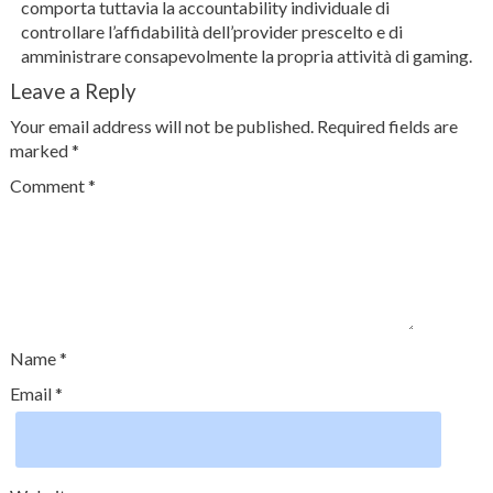
comporta tuttavia la accountability individuale di
controllare l’affidabilità dell’provider prescelto e di
amministrare consapevolmente la propria attività di gaming.
Leave a Reply
Your email address will not be published.
Required fields are
marked
*
Comment
*
Name
*
Email
*