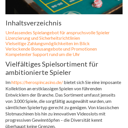
Inhaltsverzeichnis
Umfassendes Spielangebot für anspruchsvolle Spieler
Lizenzierung und Sicherheitsrichtlinien
Vielseitige Zahlungsmöglichkeiten im Blick
Verlockende Bonusangebote und Promotionen
Kompetenter Support rund um die Uhr
Vielfältiges Spielsortiment für
ambitionierte Spieler
Im
https://herospincasino.de/
bietet sich Sie eine imposante
Kollektion an erstklassigen Spielen von führenden
Entwicklern der Branche. Das Sortiment umfasst jenseits
von 3.000 Spiele, die sorgfältig ausgewählt wurden, um
sämtlichen Spielertyp gerecht zu genügen. Von klassischen
Slotmaschinen bis hin zu innovativen Videoslots mit
progressiven Gewinntöpfen – die Diversität kennt
überhaupt keine Grenzen.