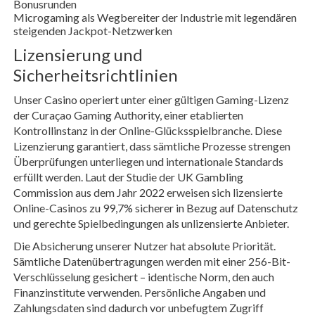
Bonusrunden
Microgaming als Wegbereiter der Industrie mit legendären
steigenden Jackpot-Netzwerken
Lizensierung und
Sicherheitsrichtlinien
Unser Casino operiert unter einer gültigen Gaming-Lizenz
der Curaçao Gaming Authority, einer etablierten
Kontrollinstanz in der Online-Glücksspielbranche. Diese
Lizenzierung garantiert, dass sämtliche Prozesse strengen
Überprüfungen unterliegen und internationale Standards
erfüllt werden. Laut der Studie der UK Gambling
Commission aus dem Jahr 2022 erweisen sich lizensierte
Online-Casinos zu 99,7% sicherer in Bezug auf Datenschutz
und gerechte Spielbedingungen als unlizensierte Anbieter.
Die Absicherung unserer Nutzer hat absolute Priorität.
Sämtliche Datenübertragungen werden mit einer 256-Bit-
Verschlüsselung gesichert – identische Norm, den auch
Finanzinstitute verwenden. Persönliche Angaben und
Zahlungsdaten sind dadurch vor unbefugtem Zugriff