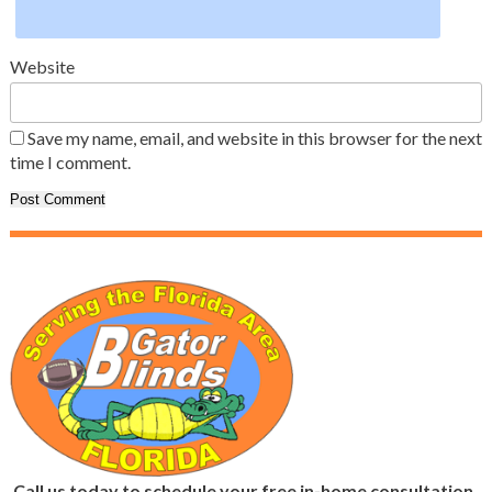
Website
Save my name, email, and website in this browser for the next
time I comment.
Call us today to schedule your free in-home consultation.