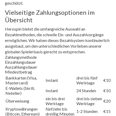
geschützt.
Vielseitige Zahlungsoptionen im
Übersicht
Herospin bietet die umfangreiche Auswahl an
Bezahlmethoden, die schnelle Ein- und Auszahlvorgänge
ermöglichen. Wir haben dieses Bezahlsystem kontinuierlich
ausgebaut, um den unterschiedlichen Vorlieben unserer
globalen Spielerbasis gerecht zu entsprechen.
Zahlungsmethode
Einzahlungsdauer
Auszahlungsdauer
Mindestbetrag
Bankkarten (Visa,
drei bis fünf
Instant
€10
Mastercard)
Werktage
E-Wallets (Skrill,
Instant
24 Stunden
€10
Neteller)
ein bis drei
drei bis sieben
Überweisung
€20
Werktage
Werktage
Kryptowährungen
fünfzehn bis
1-2 Stunden
€15
(Bitcoin, Ethereum)
dreißig Minuten