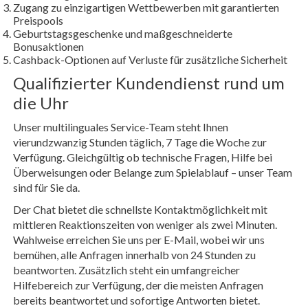
Zugang zu einzigartigen Wettbewerben mit garantierten
Preispools
Geburtstagsgeschenke und maßgeschneiderte
Bonusaktionen
Cashback-Optionen auf Verluste für zusätzliche Sicherheit
Qualifizierter Kundendienst rund um
die Uhr
Unser multilinguales Service-Team steht Ihnen
vierundzwanzig Stunden täglich, 7 Tage die Woche zur
Verfügung. Gleichgültig ob technische Fragen, Hilfe bei
Überweisungen oder Belange zum Spielablauf – unser Team
sind für Sie da.
Der Chat bietet die schnellste Kontaktmöglichkeit mit
mittleren Reaktionszeiten von weniger als zwei Minuten.
Wahlweise erreichen Sie uns per E-Mail, wobei wir uns
bemühen, alle Anfragen innerhalb von 24 Stunden zu
beantworten. Zusätzlich steht ein umfangreicher
Hilfebereich zur Verfügung, der die meisten Anfragen
bereits beantwortet und sofortige Antworten bietet.