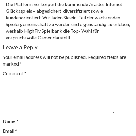
Die Platform verkörpert die kommende Ära des Internet-
Glücksspiels – abgesichert, diversifiziert sowie
kundenorientiert. Wir laden Sie ein, Teil der wachsenden
Spielergemeinschaft zu werden und eigenständig zu erleben,
weshalb HighFly Spielbank die Top- Wahl für
anspruchsvolle Gamer darstellt.
Leave a Reply
Your email address will not be published.
Required fields are
marked
*
Comment
*
Name
*
Email
*