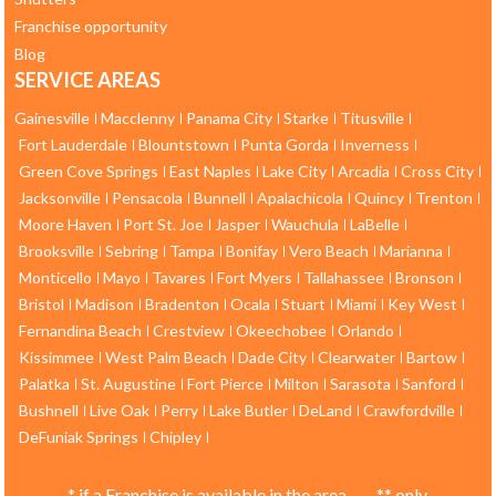
Franchise opportunity
Blog
SERVICE AREAS
Gainesville
Macclenny
Panama City
Starke
Titusville
Fort Lauderdale
Blountstown
Punta Gorda
Inverness
Green Cove Springs
East Naples
Lake City
Arcadia
Cross City
Jacksonville
Pensacola
Bunnell
Apalachicola
Quincy
Trenton
Moore Haven
Port St. Joe
Jasper
Wauchula
LaBelle
Brooksville
Sebring
Tampa
Bonifay
Vero Beach
Marianna
Monticello
Mayo
Tavares
Fort Myers
Tallahassee
Bronson
Bristol
Madison
Bradenton
Ocala
Stuart
Miami
Key West
Fernandina Beach
Crestview
Okeechobee
Orlando
Kissimmee
West Palm Beach
Dade City
Clearwater
Bartow
Palatka
St. Augustine
Fort Pierce
Milton
Sarasota
Sanford
Bushnell
Live Oak
Perry
Lake Butler
DeLand
Crawfordville
DeFuniak Springs
Chipley
* if a Franchise is available in the area ** only