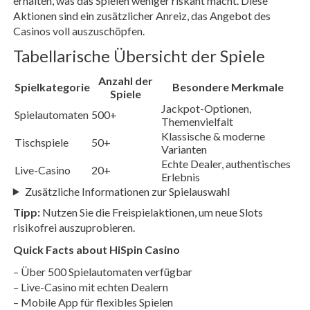
erhalten, was das Spielen weniger riskant macht. Diese
Aktionen sind ein zusätzlicher Anreiz, das Angebot des
Casinos voll auszuschöpfen.
Tabellarische Übersicht der Spiele
Anzahl der
Spielkategorie
Besondere Merkmale
Spiele
Jackpot-Optionen,
Spielautomaten
500+
Themenvielfalt
Klassische & moderne
Tischspiele
50+
Varianten
Echte Dealer, authentisches
Live-Casino
20+
Erlebnis
Zusätzliche Informationen zur Spielauswahl
Tipp:
Nutzen Sie die Freispielaktionen, um neue Slots
risikofrei auszuprobieren.
Quick Facts about HiSpin Casino
– Über 500 Spielautomaten verfügbar
– Live-Casino mit echten Dealern
– Mobile App für flexibles Spielen