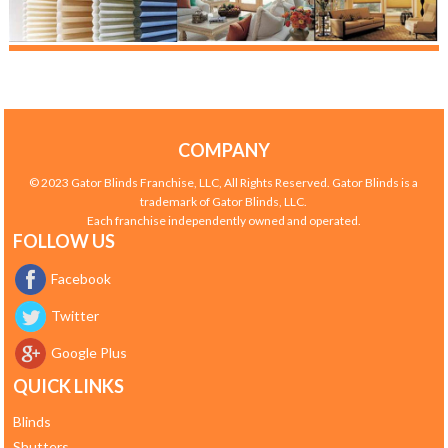
COMPANY
© 2023 Gator Blinds Franchise, LLC, All Rights Reserved. Gator Blinds is a
trademark of Gator Blinds, LLC.
Each franchise independently owned and operated.
FOLLOW US
Facebook
Twitter
Google Plus
QUICK LINKS
Blinds
Shutters