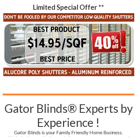
Limited Special Offer **
Gator Blinds® Experts by
Experience !
Gator Blinds is your Family Friendly Home Business.