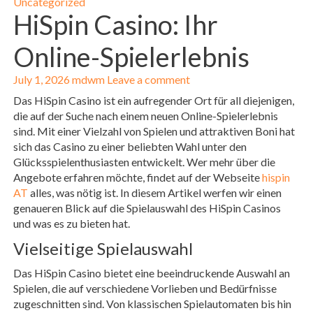
Uncategorized
HiSpin Casino: Ihr
Online-Spielerlebnis
July 1, 2026
mdwm
Leave a comment
Das HiSpin Casino ist ein aufregender Ort für all diejenigen,
die auf der Suche nach einem neuen Online-Spielerlebnis
sind. Mit einer Vielzahl von Spielen und attraktiven Boni hat
sich das Casino zu einer beliebten Wahl unter den
Glücksspielenthusiasten entwickelt. Wer mehr über die
Angebote erfahren möchte, findet auf der Webseite
hispin
AT
alles, was nötig ist. In diesem Artikel werfen wir einen
genaueren Blick auf die Spielauswahl des HiSpin Casinos
und was es zu bieten hat.
Vielseitige Spielauswahl
Das HiSpin Casino bietet eine beeindruckende Auswahl an
Spielen, die auf verschiedene Vorlieben und Bedürfnisse
zugeschnitten sind. Von klassischen Spielautomaten bis hin