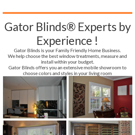
Gator Blinds® Experts by
Experience !
Gator Blinds is your Family Friendly Home Business.
We help choose the best window treatments, measure and
install within your budget.
Gator Blinds offers you an extensive mobile showroom to
choose colors and styles in your living room