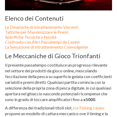
Elenco dei Contenuti
Le Dinamiche di Intrattenimento Vincenti
Tattiche per Massimizzare le Premi
Specifiche Tecniche e Novità
Confronto con Altri Passatempi da Casinò
La Sensazione di Intrattenimento Coinvolgente
Le Meccaniche di Gioco Trionfanti
Il presente passatempo costituisce un progresso rilevante
nel settore dei prodotti da gioco online, mescolando
l’eccitazione della pesca su superficie gelata con coefficienti
variabili e premi diretti. Qualsiasi partita comincia con la
selezione della propria zona di pesca digitale, in cui qualsiasi
apertura nel ghiaccio nasconde potenziali ricompense che
sono in grado di toccare amplificatori fino a
x5000
.
A differenza dei tradizionali titoli slot,
Ice Fishing casino
propone un modello di cattura meccanico ove il timing e la