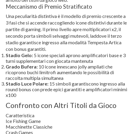
Meccanismo di Premio Stratificato
Una peculiarità distintiva è il modello di premio crescente a
3 fasi che si accende raccogliendo icone distintivi durante le
partite di gaming. Il primo livello apre moltiplicatori x2, il
secondo porta simboli selvaggi mutevoli, laddove il terzo
stadio garantisce ingresso alla modalità Tempesta Artica
con bonus garantiti.
Stadio Gelo:
5 icone speciali aprono amplificatori base e 3
turni supplementari con giocata mantenuta
Grado Bufera:
10 icone innescano jolly ampliati che
ricoprono buchi limitrofi aumentando le possibilità di
raccolta multipla simultanea
Stadio Luce Polare:
15 simboli garantiscono ingresso alla
round bonus con prede epici garantiti e amplificatori minimi
x100
Confronto con Altri Titoli da Gioco
Caratteristica
Ice Fishing Game
Macchinette Classiche
Crash Games