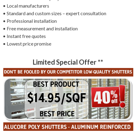
• Local manufacturers
• Standard and custom sizes – expert consultation
• Professional installation
• Free measurement and installation
• Instant free quotes
• Lowest price promise
Limited Special Offer **