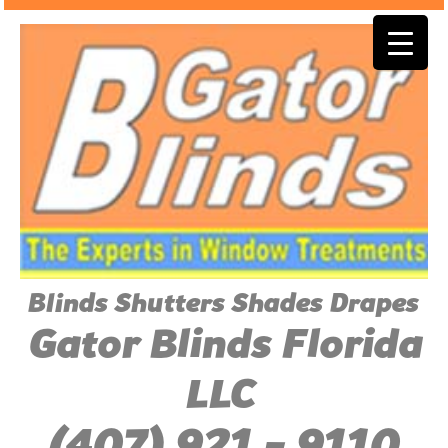
Blinds Shutters Shades Drapes
Gator Blinds Florida
LLC
(407) 921 - 9110