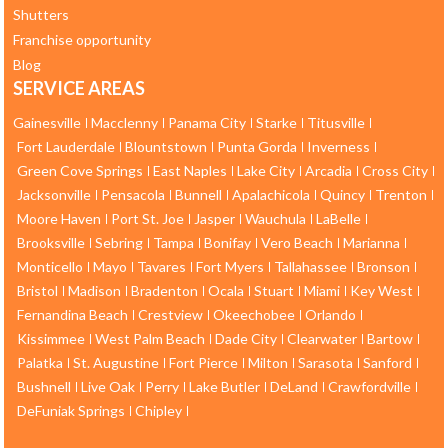
Shutters
Franchise opportunity
Blog
SERVICE AREAS
Gainesville
Macclenny
Panama City
Starke
Titusville
Fort Lauderdale
Blountstown
Punta Gorda
Inverness
Green Cove Springs
East Naples
Lake City
Arcadia
Cross City
Jacksonville
Pensacola
Bunnell
Apalachicola
Quincy
Trenton
Moore Haven
Port St. Joe
Jasper
Wauchula
LaBelle
Brooksville
Sebring
Tampa
Bonifay
Vero Beach
Marianna
Monticello
Mayo
Tavares
Fort Myers
Tallahassee
Bronson
Bristol
Madison
Bradenton
Ocala
Stuart
Miami
Key West
Fernandina Beach
Crestview
Okeechobee
Orlando
Kissimmee
West Palm Beach
Dade City
Clearwater
Bartow
Palatka
St. Augustine
Fort Pierce
Milton
Sarasota
Sanford
Bushnell
Live Oak
Perry
Lake Butler
DeLand
Crawfordville
DeFuniak Springs
Chipley