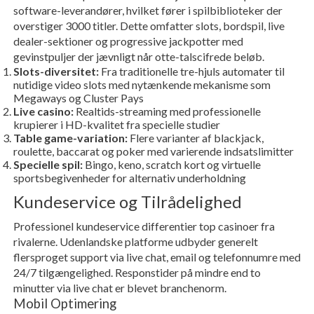
software-leverandører, hvilket fører i spilbiblioteker der
overstiger 3000 titler. Dette omfatter slots, bordspil, live
dealer-sektioner og progressive jackpotter med
gevinstpuljer der jævnligt når otte-talscifrede beløb.
Slots-diversitet:
Fra traditionelle tre-hjuls automater til
nutidige video slots med nytænkende mekanisme som
Megaways og Cluster Pays
Live casino:
Realtids-streaming med professionelle
krupierer i HD-kvalitet fra specielle studier
Table game-variation:
Flere varianter af blackjack,
roulette, baccarat og poker med varierende indsatslimitter
Specielle spil:
Bingo, keno, scratch kort og virtuelle
sportsbegivenheder for alternativ underholdning
Kundeservice og Tilrådelighed
Professionel kundeservice differentier top casinoer fra
rivalerne. Udenlandske platforme udbyder generelt
flersproget support via live chat, email og telefonnumre med
24/7 tilgængelighed. Responstider på mindre end to
minutter via live chat er blevet branchenorm.
Mobil Optimering