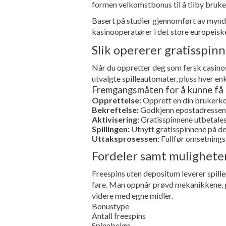
formen velkomstbonus til å tilby bruker
Basert på studier gjennomført av myndig
kasinooperatører i det store europeisk
Slik opererer gratisspin
Når du oppretter deg som fersk casinosp
utvalgte spilleautomater, pluss hver en
Fremgangsmåten for å kunne få d
Opprettelse:
Opprett en din brukerkon
Bekreftelse:
Godkjenn epostadressen d
Aktivisering:
Gratisspinnene utbetales
Spillingen:
Utnytt gratisspinnene på de
Uttaksprosessen:
Fullfør omsetningsk
Fordeler samt mulighete
Freespins uten depositum leverer spille
fare. Man oppnår prøvd mekanikkene, gr
videre med egne midler.
Bonustype
Antall freespins
Spinnbeløp