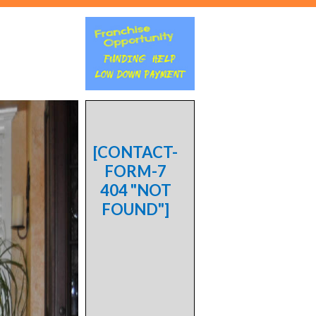
[CONTACT-
FORM-7
404 "NOT
FOUND"]