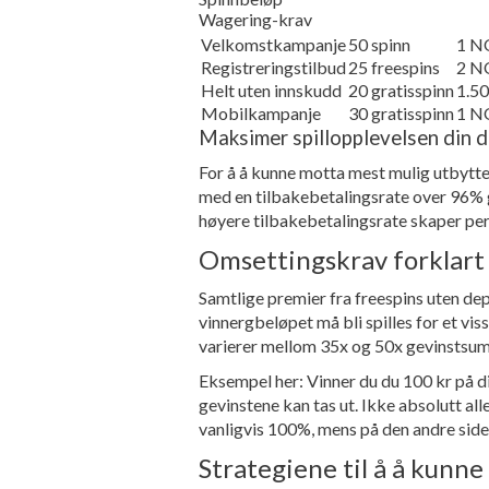
Wagering-krav
Velkomstkampanje
50 spinn
1 N
Registreringstilbud
25 freespins
2 N
Helt uten innskudd
20 gratisspinn
1.50
Mobilkampanje
30 gratisspinn
1 N
Maksimer spillopplevelsen din 
For å å kunne motta mest mulig utbytte
med en tilbakebetalingsrate over 96% g
høyere tilbakebetalingsrate skaper per
Omsettingskrav forklart
Samtlige premier fra freespins uten dep
vinnergbeløpet må bli spilles for et vi
varierer mellom 35x og 50x gevinstsum
Eksempel her: Vinner du du 100 kr på di
gevinstene kan tas ut. Ikke absolutt all
vanligvis 100%, mens på den andre side
Strategiene til å å kunne