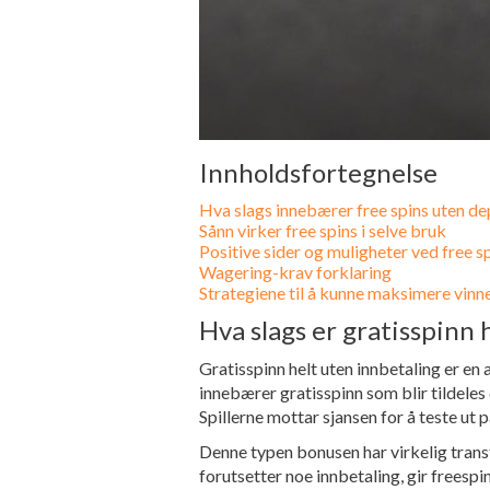
Innholdsfortegnelse
Hva slags innebærer free spins uten d
Sånn virker free spins i selve bruk
Positive sider og muligheter ved free s
Wagering-krav forklaring
Strategiene til å kunne maksimere vinn
Hva slags er gratisspinn
Gratisspinn helt uten innbetaling er en 
innebærer gratisspinn som blir tildele
Spillerne mottar sjansen for å teste ut p
Denne typen bonusen har virkelig transf
forutsetter noe innbetaling, gir freesp