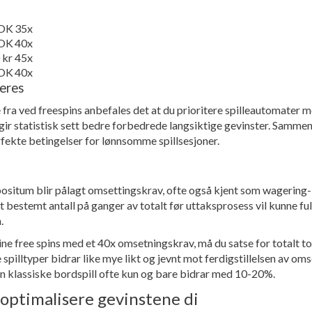
OK
35x
OK
40x
 kr
45x
OK
40x
deres
 fra ved freespins anbefales det at du prioritere spilleautomater
ir statistisk sett bedre forbedrede langsiktige gevinster. Samme
fekte betingelser for lønnsomme spillsesjoner.
ositum blir pålagt omsettingskrav, ofte også kjent som wagering- 
sst bestemt antall på ganger av totalt før uttaksprosess vil kunne 
.
ne free spins med et 40x omsetningskrav, må du satse for totalt to
e spilltyper bidrar like mye likt og jevnt mot ferdigstillelsen av 
n klassiske bordspill ofte kun og bare bidrar med 10-20%.
 optimalisere gevinstene di