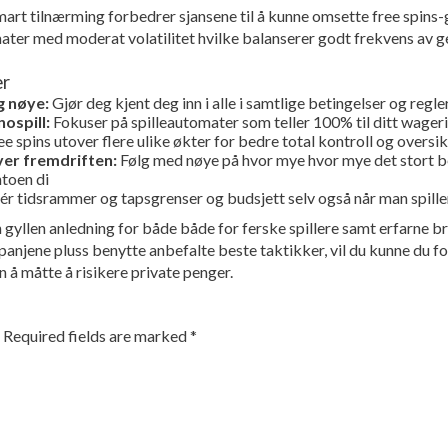
art tilnærming forbedrer sjansene til å kunne omsette free spins-ge
ter med moderat volatilitet hvilke balanserer godt frekvens av g
er
g nøye:
Gjør deg kjent deg inn i alle i samtlige betingelser og regl
ospill:
Fokuser på spilleautomater som teller 100% til ditt wager
ee spins utover flere ulike økter for bedre total kontroll og oversi
ver fremdriften:
Følg med nøye på hvor mye hvor mye det stort b
ntoen di
ér tidsrammer og tapsgrenser og budsjett selv også når man spille
 gyllen anledning for både både for ferske spillere samt erfarne b
njene pluss benytte anbefalte beste taktikker, vil du kunne du 
n å måtte å risikere private penger.
Required fields are marked
*