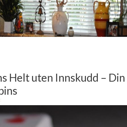
ns Helt uten Innskudd – Din
pins
t