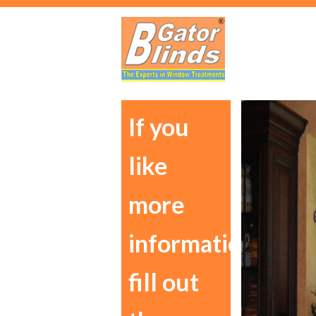
If you
like
more
information
fill out