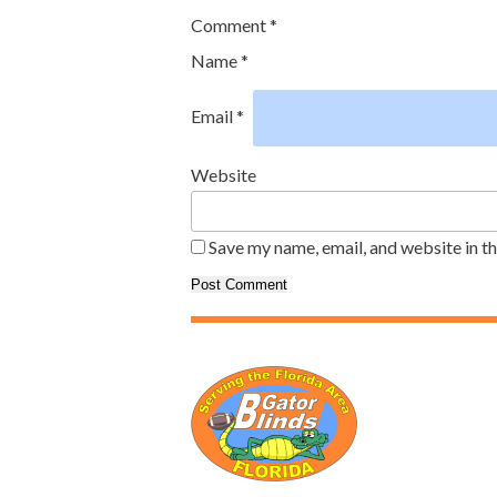
Comment
*
Name
*
Email
*
Website
Save my name, email, and website in t