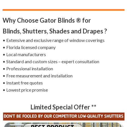
Why Choose Gator Blinds ® for
Blinds, Shutters, Shades and Drapes ?
• Extensive and exclusive range of window coverings
• Florida licensed company
• Local manufacturers
• Standard and custom sizes – expert consultation
• Professional installation
• Free measurement and installation
• Instant free quotes
• Lowest price promise
Limited Special Offer **