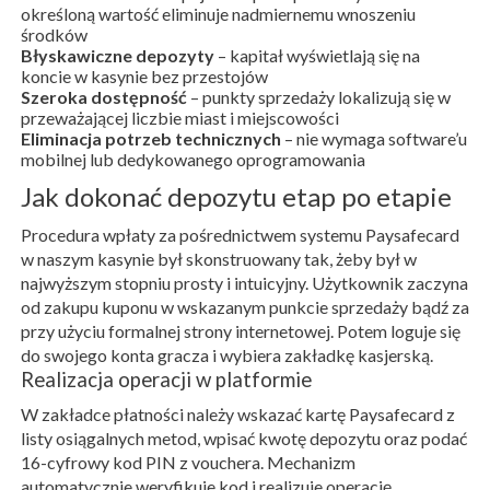
określoną wartość eliminuje nadmiernemu wnoszeniu
środków
Błyskawiczne depozyty
– kapitał wyświetlają się na
koncie w kasynie bez przestojów
Szeroka dostępność
– punkty sprzedaży lokalizują się w
przeważającej liczbie miast i miejscowości
Eliminacja potrzeb technicznych
– nie wymaga software’u
mobilnej lub dedykowanego oprogramowania
Jak dokonać depozytu etap po etapie
Procedura wpłaty za pośrednictwem systemu Paysafecard
w naszym kasynie był skonstruowany tak, żeby był w
najwyższym stopniu prosty i intuicyjny. Użytkownik zaczyna
od zakupu kuponu w wskazanym punkcie sprzedaży bądź za
przy użyciu formalnej strony internetowej. Potem loguje się
do swojego konta gracza i wybiera zakładkę kasjerską.
Realizacja operacji w platformie
W zakładce płatności należy wskazać kartę Paysafecard z
listy osiągalnych metod, wpisać kwotę depozytu oraz podać
16-cyfrowy kod PIN z vouchera. Mechanizm
automatycznie weryfikuje kod i realizuje operację.