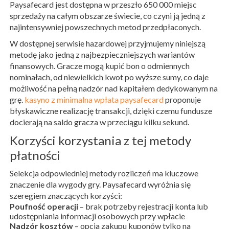
Paysafecard jest dostępna w przeszło 650 000 miejsc
sprzedaży na całym obszarze świecie, co czyni ją jedną z
najintensywniej powszechnych metod przedpłaconych.
W dostępnej serwisie hazardowej przyjmujemy niniejszą
metodę jako jedną z najbezpieczniejszych wariantów
finansowych. Gracze mogą kupić bon o odmiennych
nominałach, od niewielkich kwot po wyższe sumy, co daje
możliwość na pełną nadzór nad kapitałem dedykowanym na
grę.
kasyno z minimalna wpłata paysafecard
proponuje
błyskawiczne realizację transakcji, dzięki czemu fundusze
docierają na saldo gracza w przeciągu kilku sekund.
Korzyści korzystania z tej metody
płatności
Selekcja odpowiedniej metody rozliczeń ma kluczowe
znaczenie dla wygody gry. Paysafecard wyróżnia się
szeregiem znaczących korzyści:
Poufność operacji
– brak potrzeby rejestracji konta lub
udostępniania informacji osobowych przy wpłacie
Nadzór kosztów
– opcja zakupu kuponów tylko na