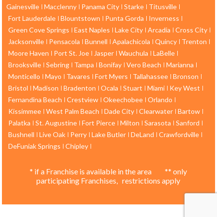
Gainesville
Macclenny
Panama City
Starke
Titusville
Fort Lauderdale
Blountstown
Punta Gorda
Inverness
Green Cove Springs
East Naples
Lake City
Arcadia
Cross City
Jacksonville
Pensacola
Bunnell
Apalachicola
Quincy
Trenton
Moore Haven
Port St. Joe
Jasper
Wauchula
LaBelle
Brooksville
Sebring
Tampa
Bonifay
Vero Beach
Marianna
Monticello
Mayo
Tavares
Fort Myers
Tallahassee
Bronson
Bristol
Madison
Bradenton
Ocala
Stuart
Miami
Key West
Fernandina Beach
Crestview
Okeechobee
Orlando
Kissimmee
West Palm Beach
Dade City
Clearwater
Bartow
Palatka
St. Augustine
Fort Pierce
Milton
Sarasota
Sanford
Bushnell
Live Oak
Perry
Lake Butler
DeLand
Crawfordville
DeFuniak Springs
Chipley
* if a Franchise is available in the area ** only
participating Franchises, restrictions apply