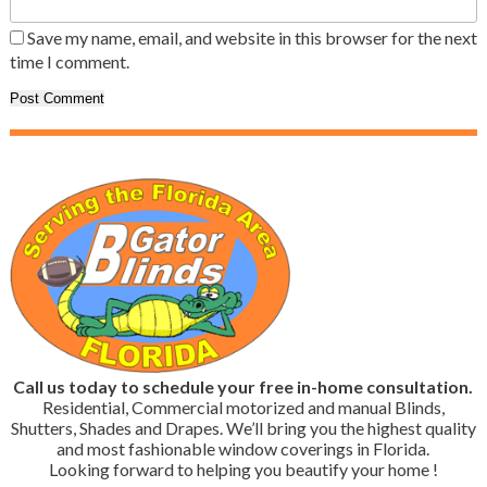
Save my name, email, and website in this browser for the next
time I comment.
Call us today to schedule your free in-home consultation.
Residential, Commercial motorized and manual Blinds,
Shutters, Shades and Drapes. We’ll bring you the highest quality
and most fashionable window coverings in Florida.
Looking forward to helping you beautify your home !