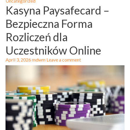
Uncategorized
Kasyna Paysafecard –
Bezpieczna Forma
Rozliczeń dla
Uczestników Online
April 3, 2026
mdwm
Leave a comment