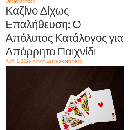
Uncategorized
Καζίνο Δίχως
Επαλήθευση: Ο
Απόλυτος Κατάλογος για
Απόρρητο Παιχνίδι
April 1, 2026
mdwm
Leave a comment