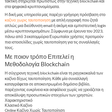
τακτική στηρίζεται πρωτίστως στην τεχνική blockchain και
στα ψηφιακά κρυπτονομίσματα.
Η δική μας υπηρεσία μας παρέχει γρήγορη πρόσβαση στο
καζινο χωρις ταυτοποιηση
με απλή εγγραφή που ζητά
απλώς μια διεύθυνση email ή ακόμη και εμπιστευτική login
μέσω κρυπτονομισμάτων. Σύμφωνα με έρευνα του 2023,
πάνω από 3 εκατομμύρια Ευρωπαίοι χρήστες προτιμούν
πια ιστοσελίδες χωρίς ταυτοποίηση για τις συναλλαγές
τους.
Με ποιον τρόπο Επιτελεί η
Μεθοδολογία Blockchain
Η σύγχρονη τεχνική blockchain είναι τη ραχοκοκαλιά των
καζίνο δίχως ταυτοποίηση. Κάθε μία συναλλαγή
καταγράφεται σε αποκεντρωμένο δημόσιο βιβλίο,
παρέχοντας ευκρίνεια και ασφάλεια χωρίς να χρειάζεται η
αποκάλυψη προσωπικών στοιχείων των χρηστών.
Χαρακτηριστικό
Κλασικό Καζίνο
Online Καζίνο Χωρίς Ταυτοποίηση