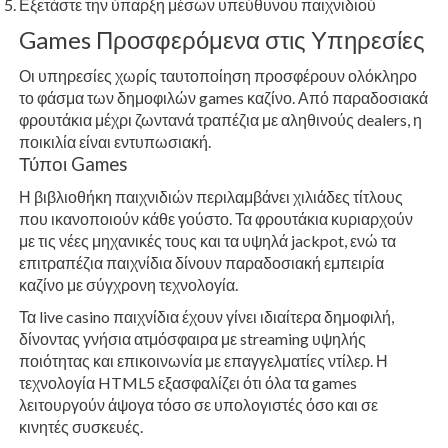
Εξετάστε την ύπαρξη μέσων υπεύθυνου παιχνιδιού
Games Προσφερόμενα στις Υπηρεσίες
Οι υπηρεσίες χωρίς ταυτοποίηση προσφέρουν ολόκληρο
το φάσμα των δημοφιλών games καζίνο. Από παραδοσιακά
φρουτάκια μέχρι ζωντανά τραπέζια με αληθινούς dealers, η
ποικιλία είναι εντυπωσιακή.
Τύποι Games
Η βιβλιοθήκη παιχνιδιών περιλαμβάνει χιλιάδες τίτλους
που ικανοποιούν κάθε γούστο. Τα φρουτάκια κυριαρχούν
με τις νέες μηχανικές τους και τα υψηλά jackpot, ενώ τα
επιτραπέζια παιχνίδια δίνουν παραδοσιακή εμπειρία
καζίνο με σύγχρονη τεχνολογία.
Τα live casino παιχνίδια έχουν γίνει ιδιαίτερα δημοφιλή,
δίνοντας γνήσια ατμόσφαιρα με streaming υψηλής
ποιότητας και επικοινωνία με επαγγελματίες ντίλερ. Η
τεχνολογία HTML5 εξασφαλίζει ότι όλα τα games
λειτουργούν άψογα τόσο σε υπολογιστές όσο και σε
κινητές συσκευές.