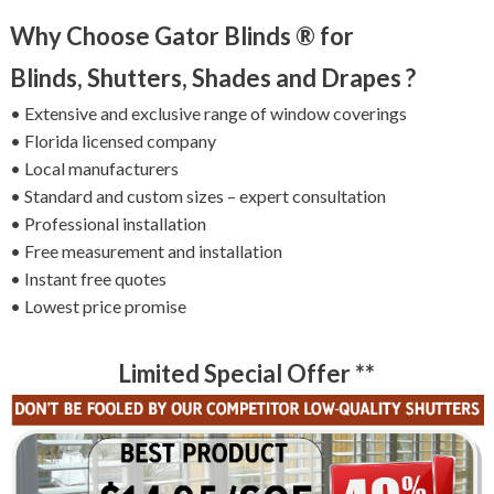
Why Choose Gator Blinds ® for
Blinds, Shutters, Shades and Drapes ?
• Extensive and exclusive range of window coverings
• Florida licensed company
• Local manufacturers
• Standard and custom sizes – expert consultation
• Professional installation
• Free measurement and installation
• Instant free quotes
• Lowest price promise
Limited Special Offer **