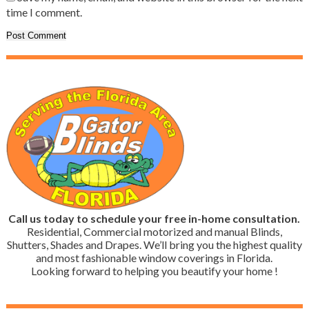
time I comment.
Call us today to schedule your free in-home consultation.
Residential, Commercial motorized and manual Blinds,
Shutters, Shades and Drapes. We’ll bring you the highest quality
and most fashionable window coverings in Florida.
Looking forward to helping you beautify your home !