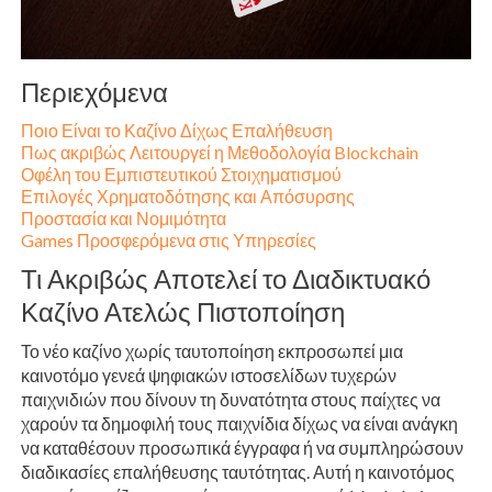
Περιεχόμενα
Ποιο Είναι το Καζίνο Δίχως Επαλήθευση
Πως ακριβώς Λειτουργεί η Μεθοδολογία Blockchain
Οφέλη του Εμπιστευτικού Στοιχηματισμού
Επιλογές Χρηματοδότησης και Απόσυρσης
Προστασία και Νομιμότητα
Games Προσφερόμενα στις Υπηρεσίες
Τι Ακριβώς Αποτελεί το Διαδικτυακό
Καζίνο Ατελώς Πιστοποίηση
Το νέο καζίνο χωρίς ταυτοποίηση εκπροσωπεί μια
καινοτόμο γενεά ψηφιακών ιστοσελίδων τυχερών
παιχνιδιών που δίνουν τη δυνατότητα στους παίχτες να
χαρούν τα δημοφιλή τους παιχνίδια δίχως να είναι ανάγκη
να καταθέσουν προσωπικά έγγραφα ή να συμπληρώσουν
διαδικασίες επαλήθευσης ταυτότητας. Αυτή η καινοτόμος