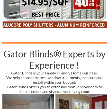
Gator Blinds® Experts by
Experience !
Gator Blinds is your Family Friendly Home Business.
We help choose the best window treatments, measure and
install within your budget.
Gator Blinds offers you an extensive mobile showroom to
choose colors and styles in your living room