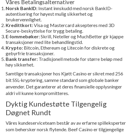
Våres Betalingsalternativer
Norsk BankID:
Instant innskudd med norsk BankID-
autentisering for høyest mulig sikkerhet og
brukervennlighet.
Kredittkort:
Visa og Mastercard aksepteres med 3D
Secure-beskyttelse for trygg betaling.
E-lommebøker:
Skrill, Neteller og MuchBetter gir kjappe
transaksjoner med lite behandlingstid.
Krypto:
Bitcoin, Ethereum og Litecoin for diskrete og
gebyrfrie transaksjoner.
Bank transfer:
Tradisjonell metode for større beløp med
høy sikkerhet.
Samtlige transaksjoner hos Kjøtt Casino er sikret med 256
bit SSL-kryptering, samme standard som globale banker
anvender. Det garanterer at deres finansielle opplysninger
aldri vil kunne kompromitteres.
Dyktig Kundestøtte Tilgengelig
Døgnet Rundt
Våres kundeserviceteam består av av erfarne spilleksperter
som behersker norsk flytende. Beef Casino er tilgjengelige