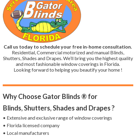
Call us today to schedule your free in-home consultation.
Residential, Commercial motorized and manual Blinds,
Shutters, Shades and Drapes. We’ll bring you the highest quality
and most fashionable window coverings in Florida.
Looking forward to helping you beautify your home !
Why Choose Gator Blinds ® for
Blinds, Shutters, Shades and Drapes ?
• Extensive and exclusive range of window coverings
• Florida licensed company
• Local manufacturers