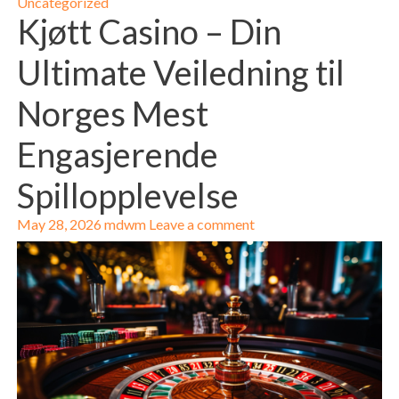
Uncategorized
Kjøtt Casino – Din
Ultimate Veiledning til
Norges Mest
Engasjerende
Spillopplevelse
May 28, 2026
mdwm
Leave a comment