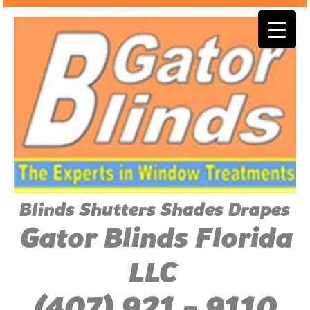
Blinds Shutters Shades Drapes
Gator Blinds Florida
LLC
(407) 921 - 9110