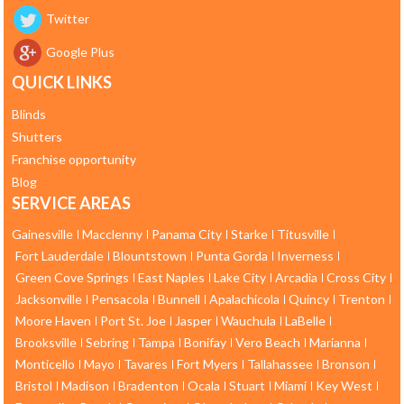
Twitter
Google Plus
QUICK LINKS
Blinds
Shutters
Franchise opportunity
Blog
SERVICE AREAS
Gainesville
Macclenny
Panama City
Starke
Titusville
Fort Lauderdale
Blountstown
Punta Gorda
Inverness
Green Cove Springs
East Naples
Lake City
Arcadia
Cross City
Jacksonville
Pensacola
Bunnell
Apalachicola
Quincy
Trenton
Moore Haven
Port St. Joe
Jasper
Wauchula
LaBelle
Brooksville
Sebring
Tampa
Bonifay
Vero Beach
Marianna
Monticello
Mayo
Tavares
Fort Myers
Tallahassee
Bronson
Bristol
Madison
Bradenton
Ocala
Stuart
Miami
Key West