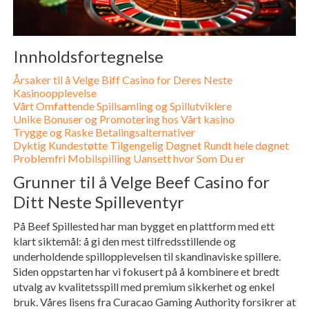
Innholdsfortegnelse
Årsaker til å Velge Biff Casino for Deres Neste
Kasinoopplevelse
Vårt Omfattende Spillsamling og Spillutviklere
Unike Bonuser og Promotering hos Vårt kasino
Trygge og Raske Betalingsalternativer
Dyktig Kundestøtte Tilgengelig Døgnet Rundt hele døgnet
Problemfri Mobilspilling Uansett hvor Som Du er
Grunner til å Velge Beef Casino for
Ditt Neste Spilleventyr
På Beef Spillested har man bygget en plattform med ett
klart siktemål: å gi den mest tilfredsstillende og
underholdende spillopplevelsen til skandinaviske spillere.
Siden oppstarten har vi fokusert på å kombinere et bredt
utvalg av kvalitetsspill med premium sikkerhet og enkel
bruk. Våres lisens fra Curacao Gaming Authority forsikrer at