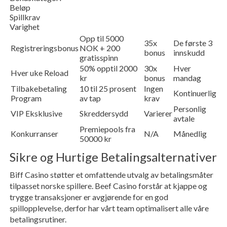
Beløp
Spillkrav
Varighet
Opp til 5000
35x
De første 3
Registreringsbonus
NOK + 200
bonus
innskudd
gratisspinn
50% opptil 2000
30x
Hver
Hver uke Reload
kr
bonus
mandag
Tilbakebetaling
10 til 25 prosent
Ingen
Kontinuerlig
Program
av tap
krav
Personlig
VIP Eksklusive
Skreddersydd
Varierer
avtale
Premiepools fra
Konkurranser
N/A
Månedlig
50000 kr
Sikre og Hurtige Betalingsalternativer
Biff Casino støtter et omfattende utvalg av betalingsmåter
tilpasset norske spillere. Beef Casino forstår at kjappe og
trygge transaksjoner er avgjørende for en god
spillopplevelse, derfor har vårt team optimalisert alle våre
betalingsrutiner.