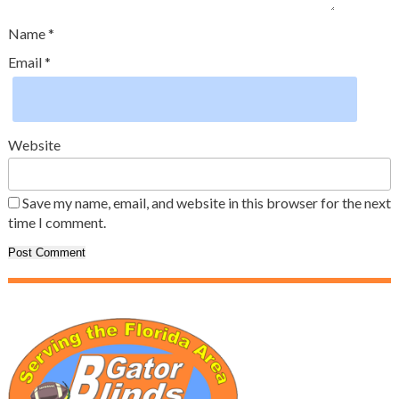
Name
*
Email
*
Website
Save my name, email, and website in this browser for the next
time I comment.