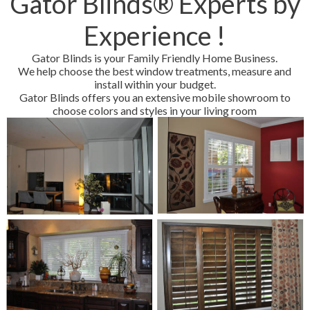
Gator Blinds® Experts by
Experience !
Gator Blinds is your Family Friendly Home Business.
We help choose the best window treatments, measure and
install within your budget.
Gator Blinds offers you an extensive mobile showroom to
choose colors and styles in your living room