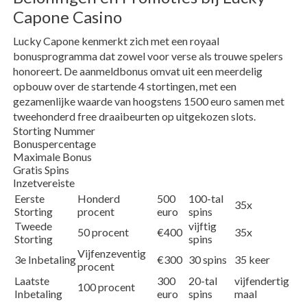
Capone Casino
Lucky Capone kenmerkt zich met een royaal
bonusprogramma dat zowel voor verse als trouwe spelers
honoreert. De aanmeldbonus omvat uit een meerdelig
opbouw over de startende 4 stortingen, met een
gezamenlijke waarde van hoogstens 1500 euro samen met
tweehonderd free draaibeurten op uitgekozen slots.
Storting Nummer
Bonuspercentage
Maximale Bonus
Gratis Spins
Inzetvereiste
Eerste
Honderd
500
100-tal
35x
Storting
procent
euro
spins
Tweede
vijftig
50 procent
€400
35x
Storting
spins
Vijfenzeventig
3e Inbetaling
€300
30 spins
35 keer
procent
Laatste
300
20-tal
vijfendertig
100 procent
Inbetaling
euro
spins
maal