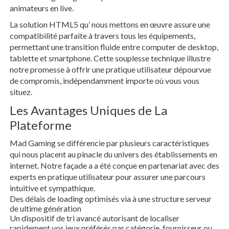
animateurs en live.
La solution HTML5 qu’ nous mettons en œuvre assure une
compatibilité parfaite à travers tous les équipements,
permettant une transition fluide entre computer de desktop,
tablette et smartphone. Cette souplesse technique illustre
notre promesse à offrir une pratique utilisateur dépourvue
de compromis, indépendamment importe où vous vous
situez.
Les Avantages Uniques de La
Plateforme
Mad Gaming se différencie par plusieurs caractéristiques
qui nous placent au pinacle du univers des établissements en
internet. Notre façade a a été conçue en partenariat avec des
experts en pratique utilisateur pour assurer une parcours
intuitive et sympathique.
Des délais de loading optimisés via à une structure serveur
de ultime génération
Un dispositif de tri avancé autorisant de localiser
rapidement vos jeux préférés par catégorie, fournisseur ou