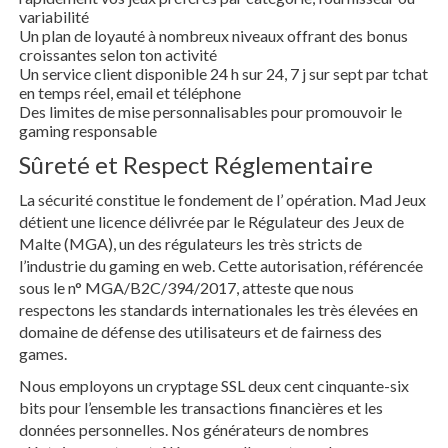
variabilité
Un plan de loyauté à nombreux niveaux offrant des bonus
croissantes selon ton activité
Un service client disponible 24 h sur 24, 7 j sur sept par tchat
en temps réel, email et téléphone
Des limites de mise personnalisables pour promouvoir le
gaming responsable
Sûreté et Respect Réglementaire
La sécurité constitue le fondement de l’ opération. Mad Jeux
détient une licence délivrée par le Régulateur des Jeux de
Malte (MGA), un des régulateurs les très stricts de
l’industrie du gaming en web. Cette autorisation, référencée
sous le n° MGA/B2C/394/2017, atteste que nous
respectons les standards internationales les très élevées en
domaine de défense des utilisateurs et de fairness des
games.
Nous employons un cryptage SSL deux cent cinquante-six
bits pour l’ensemble les transactions financières et les
données personnelles. Nos générateurs de nombres