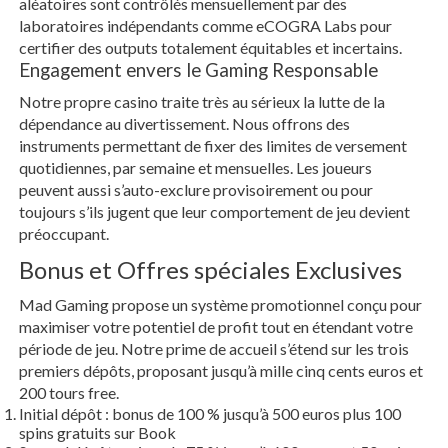
aléatoires sont contrôlés mensuellement par des
laboratoires indépendants comme eCOGRA Labs pour
certifier des outputs totalement équitables et incertains.
Engagement envers le Gaming Responsable
Notre propre casino traite très au sérieux la lutte de la
dépendance au divertissement. Nous offrons des
instruments permettant de fixer des limites de versement
quotidiennes, par semaine et mensuelles. Les joueurs
peuvent aussi s’auto-exclure provisoirement ou pour
toujours s’ils jugent que leur comportement de jeu devient
préoccupant.
Bonus et Offres spéciales Exclusives
Mad Gaming propose un système promotionnel conçu pour
maximiser votre potentiel de profit tout en étendant votre
période de jeu. Notre prime de accueil s’étend sur les trois
premiers dépôts, proposant jusqu’à mille cinq cents euros et
200 tours free.
Initial dépôt : bonus de 100 % jusqu’à 500 euros plus 100
spins gratuits sur Book