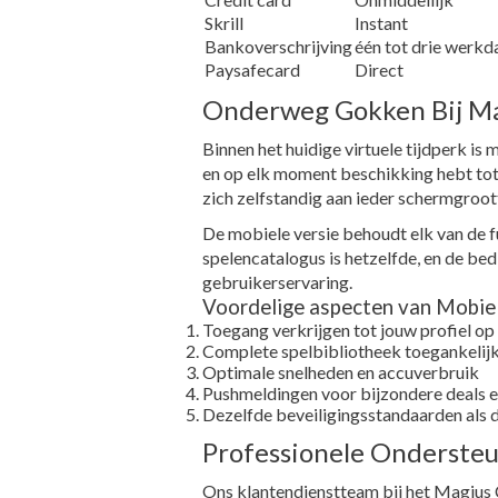
Skrill
Instant
Bankoverschrijving
één tot drie werk
Paysafecard
Direct
Onderweg Gokken Bij M
Binnen het huidige virtuele tijdperk is
en op elk moment beschikking hebt tot
zich zelfstandig aan ieder schermgroott
De mobiele versie behoudt elk van de 
spelencatalogus is hetzelfde, en de be
gebruikerservaring.
Voordelige aspecten van Mobiel
Toegang verkrijgen tot jouw profiel op
Complete spelbibliotheek toegankelijk
Optimale snelheden en accuverbruik
Pushmeldingen voor bijzondere deals 
Dezelfde beveiligingsstandaarden als 
Professionele Onderste
Ons klantendienstteam bij het Magius C