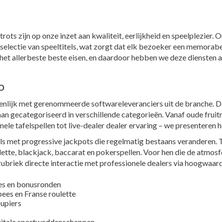
trots zijn op onze inzet aan kwaliteit, eerlijkheid en speelplezier
selectie van speeltitels, wat zorgt dat elk bezoeker een memorabel
et allerbeste beste eisen, en daardoor hebben we deze diensten
o
lijk met gerenommeerde softwareleveranciers uit de branche. D
taan gecategoriseerd in verschillende categorieën. Vanaf oude fruit
nele tafelspellen tot live-dealer dealer ervaring – we presenteren 
els met progressive jackpots die regelmatig bestaans veranderen. 
ette, blackjack, baccarat en pokerspellen. Voor hen die de atmosf
 rubriek directe interactie met professionele dealers via hoogwaar
ies en bonusronden
ees en Franse roulette
oupiers
s
digitale sportweddenschappen