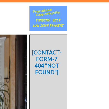
[CONTACT-
FORM-7
404 "NOT
FOUND"]