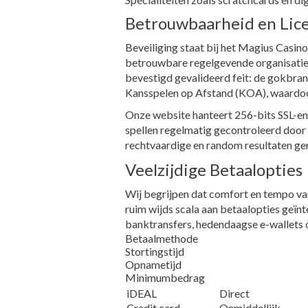
Betrouwbaarheid en Lice
Beveiliging staat bij het Magius Casin
betrouwbare regelgevende organisatie, 
bevestigd gevalideerd feit: de gokbra
Kansspelen op Afstand (KOA), waardoo
Onze website hanteert 256-bits SSL-enc
spellen regelmatig gecontroleerd doo
rechtvaardige en random resultaten ge
Veelzijdige Betaalopties
Wij begrijpen dat comfort en tempo van
ruim wijds scala aan betaalopties geïnt
banktransfers, hedendaagse e-wallets o
Betaalmethode
Stortingstijd
Opnametijd
Minimumbedrag
iDEAL
Direct
Credit card
Onmiddellijk