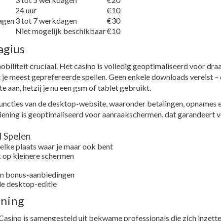
24 uur
€10
dagen
3 tot 7 werkdagen
€30
Niet mogelijk beschikbaar
€10
agius
 mobiliteit cruciaal. Het casino is volledig geoptimaliseerd voor d
 je meest geprefereerde spellen. Geen enkele downloads vereist –
e aan, hetzij je nu een gsm of tablet gebruikt.
functies van de desktop-website, waaronder betalingen, opnames 
diening is geoptimaliseerd voor aanraakschermen, dat garandeert 
 Spelen
 elke plaats waar je maar ook bent
 op kleinere schermen
en bonus-aanbiedingen
de desktop-editie
uning
asino is samengesteld uit bekwame professionals die zich inzette