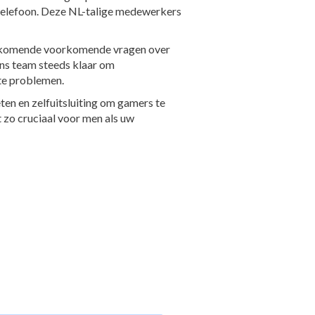
en telefoon. Deze NL-talige medewerkers
orkomende voorkomende vragen over
ons team steeds klaar om
te problemen.
en en zelfuitsluiting om gamers te
 zo cruciaal voor men als uw