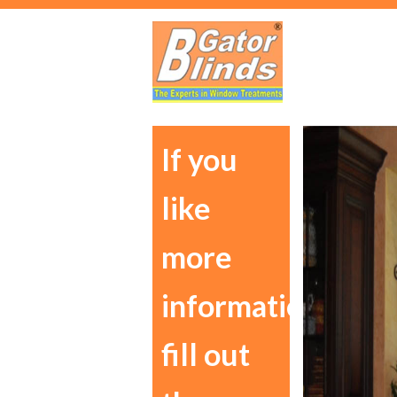
If you
like
more
information
fill out