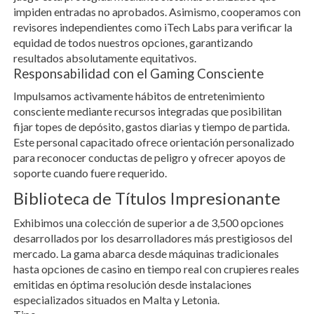
impiden entradas no aprobados. Asimismo, cooperamos con
revisores independientes como iTech Labs para verificar la
equidad de todos nuestros opciones, garantizando
resultados absolutamente equitativos.
Responsabilidad con el Gaming Consciente
Impulsamos activamente hábitos de entretenimiento
consciente mediante recursos integradas que posibilitan
fijar topes de depósito, gastos diarias y tiempo de partida.
Este personal capacitado ofrece orientación personalizado
para reconocer conductas de peligro y ofrecer apoyos de
soporte cuando fuere requerido.
Biblioteca de Títulos Impresionante
Exhibimos una colección de superior a de 3,500 opciones
desarrollados por los desarrolladores más prestigiosos del
mercado. La gama abarca desde máquinas tradicionales
hasta opciones de casino en tiempo real con crupieres reales
emitidas en óptima resolución desde instalaciones
especializados situados en Malta y Letonia.