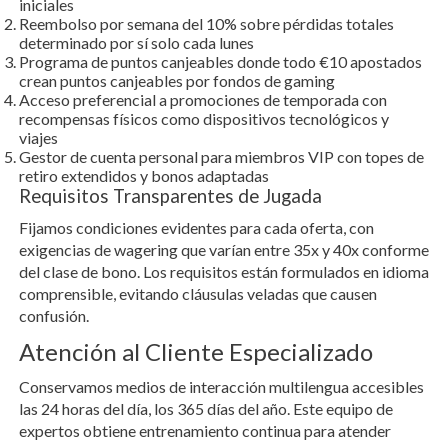
iniciales
Reembolso por semana del 10% sobre pérdidas totales
determinado por sí solo cada lunes
Programa de puntos canjeables donde todo €10 apostados
crean puntos canjeables por fondos de gaming
Acceso preferencial a promociones de temporada con
recompensas físicos como dispositivos tecnológicos y
viajes
Gestor de cuenta personal para miembros VIP con topes de
retiro extendidos y bonos adaptadas
Requisitos Transparentes de Jugada
Fijamos condiciones evidentes para cada oferta, con
exigencias de wagering que varían entre 35x y 40x conforme
del clase de bono. Los requisitos están formulados en idioma
comprensible, evitando cláusulas veladas que causen
confusión.
Atención al Cliente Especializado
Conservamos medios de interacción multilengua accesibles
las 24 horas del día, los 365 días del año. Este equipo de
expertos obtiene entrenamiento continua para atender