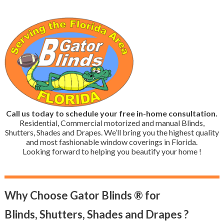
Call us today to schedule your free in-home consultation.
Residential, Commercial motorized and manual Blinds,
Shutters, Shades and Drapes. We’ll bring you the highest quality
and most fashionable window coverings in Florida.
Looking forward to helping you beautify your home !
Why Choose Gator Blinds ® for
Blinds, Shutters, Shades and Drapes ?