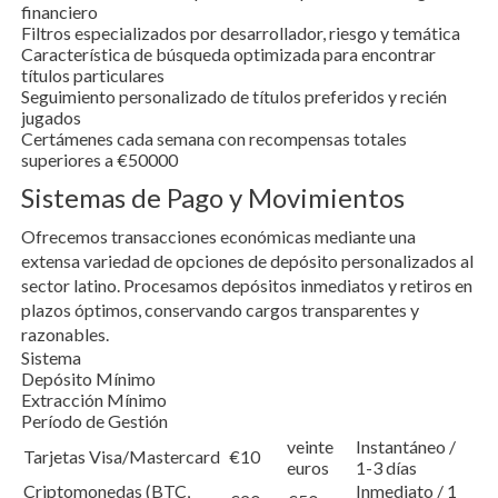
financiero
Filtros especializados por desarrollador, riesgo y temática
Característica de búsqueda optimizada para encontrar
títulos particulares
Seguimiento personalizado de títulos preferidos y recién
jugados
Certámenes cada semana con recompensas totales
superiores a €50000
Sistemas de Pago y Movimientos
Ofrecemos transacciones económicas mediante una
extensa variedad de opciones de depósito personalizados al
sector latino. Procesamos depósitos inmediatos y retiros en
plazos óptimos, conservando cargos transparentes y
razonables.
Sistema
Depósito Mínimo
Extracción Mínimo
Período de Gestión
veinte
Instantáneo /
Tarjetas Visa/Mastercard
€10
euros
1-3 días
Criptomonedas (BTC,
Inmediato / 1