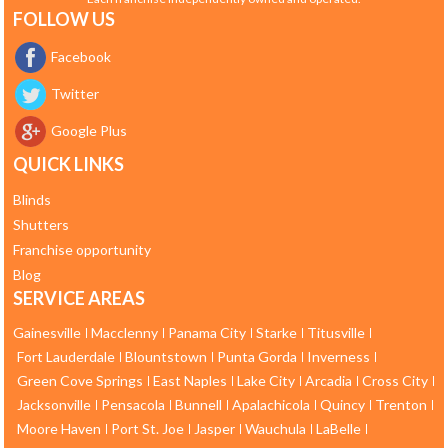
FOLLOW US
Facebook
Twitter
Google Plus
QUICK LINKS
Blinds
Shutters
Franchise opportunity
Blog
SERVICE AREAS
Gainesville
Macclenny
Panama City
Starke
Titusville
Fort Lauderdale
Blountstown
Punta Gorda
Inverness
Green Cove Springs
East Naples
Lake City
Arcadia
Cross City
Jacksonville
Pensacola
Bunnell
Apalachicola
Quincy
Trenton
Moore Haven
Port St. Joe
Jasper
Wauchula
LaBelle