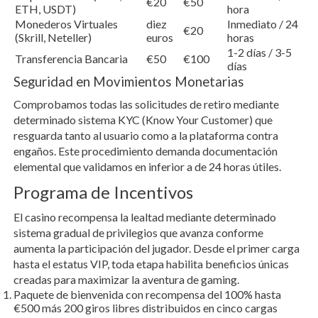
€20
€50
ETH, USDT)
hora
Monederos Virtuales
diez
Inmediato / 24
€20
(Skrill, Neteller)
euros
horas
1-2 días / 3-5
Transferencia Bancaria
€50
€100
días
Seguridad en Movimientos Monetarias
Comprobamos todas las solicitudes de retiro mediante
determinado sistema KYC (Know Your Customer) que
resguarda tanto al usuario como a la plataforma contra
engaños. Este procedimiento demanda documentación
elemental que validamos en inferior a de 24 horas útiles.
Programa de Incentivos
El casino recompensa la lealtad mediante determinado
sistema gradual de privilegios que avanza conforme
aumenta la participación del jugador. Desde el primer carga
hasta el estatus VIP, toda etapa habilita beneficios únicas
creadas para maximizar la aventura de gaming.
Paquete de bienvenida con recompensa del 100% hasta
€500 más 200 giros libres distribuidos en cinco cargas