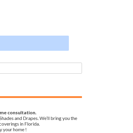
ome consultation.
Shades and Drapes. We’ll bring you the
overings in Florida.
y your home !