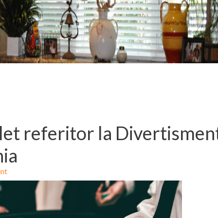
t referitor la Divertismen
nia
nt