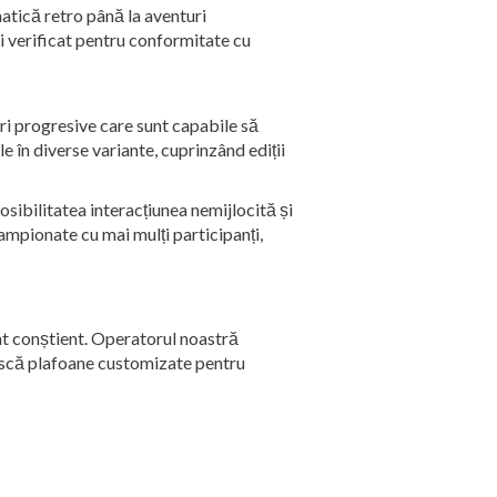
matică retro până la aventuri
i verificat pentru conformitate cu
i progresive care sunt capabile să
e în diverse variante, cuprinzând ediții
osibilitatea interacțiunea nemijlocită și
ampionate cu mai mulți participanți,
nt conștient. Operatorul noastră
ască plafoane customizate pentru