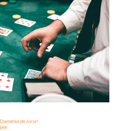
 Domeniul de Jocuri
jate