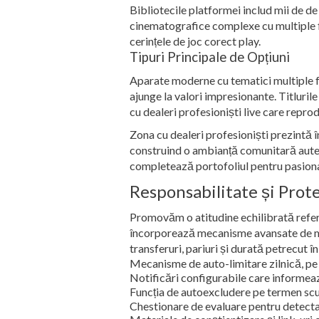
Bibliotecile platformei includ mii de de 
cinematografice complexe cu multiple fa
cerințele de joc corect play.
Tipuri Principale de Opțiuni
Aparate moderne cu tematici multiple f
ajunge la valori impresionante. Titlurile
cu dealeri profesioniști live care reprod
Zona cu dealeri profesioniști prezintă î
construind o ambianță comunitară autent
completează portofoliul pentru pasionaț
Responsabilitate și Prote
Promovăm o atitudine echilibrată refer
încorporează mecanisme avansate de mon
transferuri, pariuri și durată petrecut î
Mecanisme de auto-limitare zilnică, pe
Notificări configurabile care informea
Funcția de autoexcludere pe termen scu
Chestionare de evaluare pentru detecta