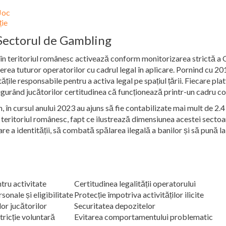
Joc
ție
 Sectorul de Gambling
t în teritoriul românesc activează conform monitorizarea strictă a 
erea tuturor operatorilor cu cadrul legal în aplicare. Pornind cu 2
ățile responsabile pentru a activa legal pe spațiul țării. Fiecare p
sigurând jucătorilor certitudinea că funcționează printr-un cadru co
în cursul anului 2023 au ajuns să fie contabilizate mai mult de 2.4 
 teritoriul românesc, fapt ce ilustrează dimensiunea acestei sectoar
re a identității, să combată spălarea ilegală a banilor și să pună l
ntru activitate
Certitudinea legalității operatorului
sonale și eligibilitate
Protecție împotriva activităților ilicite
or jucătorilor
Securitatea depozitelor
ricție voluntară
Evitarea comportamentului problematic