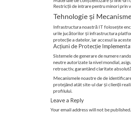
Materiale de conștientizare și link-uri că
Restricții de intrare pentru minori prin
Tehnologie și Mecanisme
Infrastructura noastră IT folosește encr
urile jucătorilor și infrastructura platf
protecție a datelor, iar accesul la aces
Acțiuni de Protecție Implementa
Sistemele de generare de numere random
neutre autorizate la nivel mondial, asigu
retroactiv, garantând claritate absolută
Mecanismele noastre de de identificare 
protejând atât site-ul dar și clienții re
profilului.
Leave a Reply
Your email address will not be published.