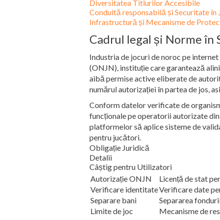
Diversitatea Titlurilor Accesibile
Conduită responsabilă și Securitate în 
Infrastructură și Mecanisme de Protec
Cadrul legal și Norme în
Industria de jocuri de noroc pe interne
(ONJN), instituție care garantează alini
aibă permise active eliberate de autorit
numărul autorizației în partea de jos, a
Conform datelor verificate de organism, 
funcționale pe operatorii autorizate din
platformelor să aplice sisteme de valida
pentru jucători.
Obligație Juridică
Detalii
Câștig pentru Utilizatori
Autorizație ONJN
Licență de stat pe
Verificare identitate
Verificare date per
Separare bani
Separarea fonduril
Limite de joc
Mecanisme de rest