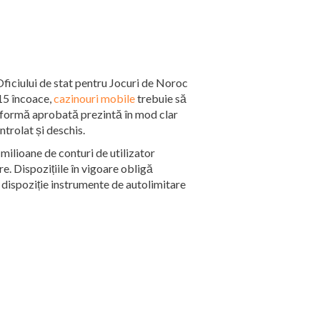
Oficiului de stat pentru Jocuri de Noroc
015 încoace,
cazinouri mobile
trebuie să
latformă aprobată prezintă în mod clar
ntrolat și deschis.
milioane de conturi de utilizator
e. Dispozițiile în vigoare obligă
a dispoziție instrumente de autolimitare