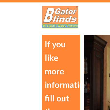
If you
like
more
information
fill out