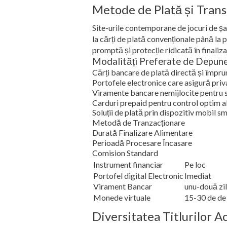
Metode de Plată și Trans
Site-urile contemporane de jocuri de șan
la cărți de plată convenționale până la 
promptă și protecție ridicată în finaliza
Modalități Preferate de Depun
Cărți bancare de plată directă și împru
Portofele electronice care asigură priv
Viramente bancare nemijlocite pentru 
Carduri prepaid pentru control optim al
Soluții de plată prin dispozitiv mobil 
Metodă de Tranzacționare
Durată Finalizare Alimentare
Perioadă Procesare Încasare
Comision Standard
Instrument financiar
Pe loc
Portofel digital Electronic
Imediat
Virament Bancar
unu-două zil
Monede virtuale
15-30 de de
Diversitatea Titlurilor A