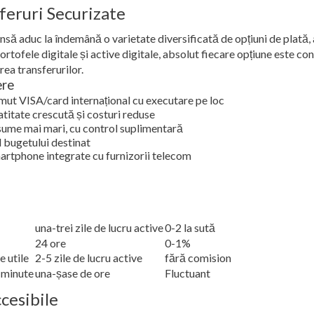
feruri Securizate
să aduc la îndemână o varietate diversificată de opțiuni de plată, 
portofele digitale și active digitale, absolut fiecare opțiune este 
rea transferurilor.
ere
mut VISA/card internațional cu executare pe loc
atitate crescută și costuri reduse
sume mai mari, cu control suplimentară
 bugetului destinat
smartphone integrate cu furnizorii telecom
una-trei zile de lucru active
0-2 la sută
24 ore
0-1%
e utile
2-5 zile de lucru active
fără comision
 minute
una-șase de ore
Fluctuant
ccesibile