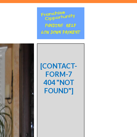
[CONTACT-
FORM-7
404 "NOT
FOUND"]