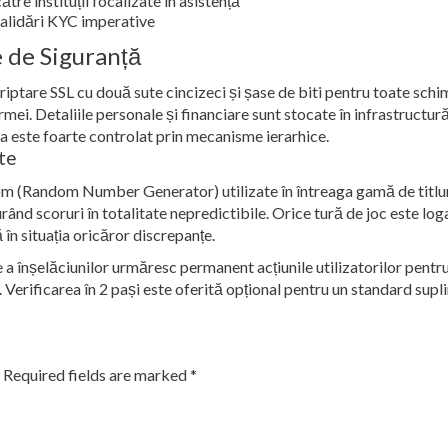
tre instituții focalizate în asistență
 validări KYC imperative
 de Siguranță
iptare SSL cu două sute cincizeci și șase de biti pentru toate schim
ormei. Detaliile personale și financiare sunt stocate în infrastructur
tea este foarte controlat prin mecanisme ierarhice.
te
 (Random Number Generator) utilizate în întreaga gamă de titluri
rând scoruri în totalitate nepredictibile. Orice tură de joc este loga
 în situația oricăror discrepanțe.
a înșelăciunilor urmăresc permanent acțiunile utilizatorilor pentr
ali. Verificarea în 2 pași este oferită opțional pentru un standard su
Required fields are marked
*