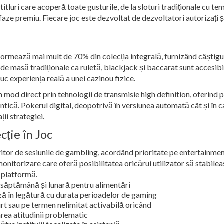
titluri care acoperă toate gusturile, de la sloturi tradiționale cu te
ze premiu. Fiecare joc este dezvoltat de dezvoltatori autorizați ș
ormează mai mult de 70% din colecția integrală, furnizând câștigur
 de masă tradiționale ca ruletă, blackjack și baccarat sunt accesibil
uc experiența reală a unei cazinou fizice.
n mod direct prin tehnologii de transmisie high definition, oferind p
ică. Pokerul digital, deopotrivă în versiunea automată cât și în c
ii strategiei.
cție în Joc
itor de sesiunile de gambling, acordând prioritate pe entertainme
itorizare care oferă posibilitatea oricărui utilizator să stabile
n platformă.
 săptămână și lunară pentru alimentări
ză în legătură cu durata perioadelor de gaming
rt sau pe termen nelimitat activabilă oricând
rea atitudinii problematic