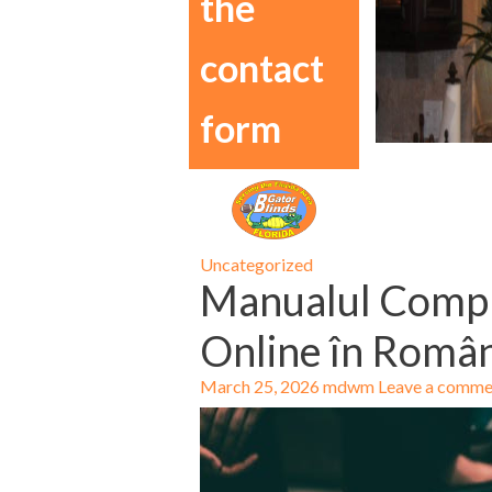
the
contact
form
Uncategorized
Manualul Comple
Online în Româ
March 25, 2026
mdwm
Leave a comme