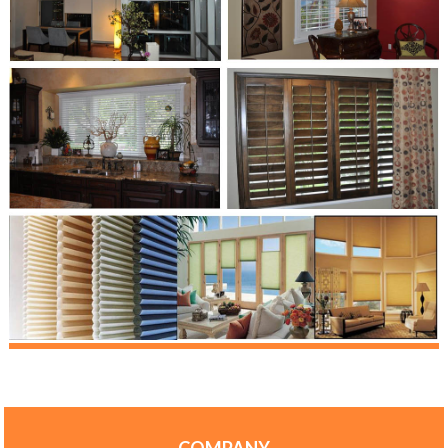
COMPANY