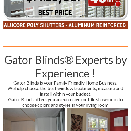
Gator Blinds® Experts by
Experience !
Gator Blinds is your Family Friendly Home Business.
We help choose the best window treatments, measure and
install within your budget.
Gator Blinds offers you an extensive mobile showroom to
choose colors and styles in your living room