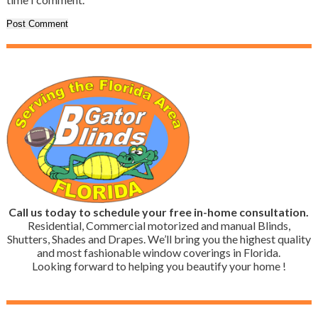
Call us today to schedule your free in-home consultation.
Residential, Commercial motorized and manual Blinds,
Shutters, Shades and Drapes. We’ll bring you the highest quality
and most fashionable window coverings in Florida.
Looking forward to helping you beautify your home !