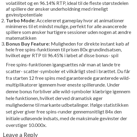
volatilitet og en 96.14% RTP, ideal til de fleste størstedelen
af spillere der ønsker underholdning med rimeligt
gevinstpotentiale
Turbo Mode:
Accelereret gameplay hvor at animationer
minimeres til et mindst mulige, perfekt for alle avancerede
spillere som ønsker hurtigere sessioner uden nogen at ændre
matematikken
Bonus Buy Feature:
Muligheden for direkte instant køb af
hele free spins-funktionen til prisen 80x grundindsatsen,
hvilket øger RTP til 96.45% i løbet af disse bonus- spil
Free spins-funktionen igangsættes når man at lande tre
scatter- scatter-symboler et vilkårligt sted i brættet. Du får
fra starten 12 free spins med garanterede garanterede wild-
multiplikatorer igennem hver eneste spillerunde. Under
denne bonus forbliver alle wild-symboler klæbrige igennem
hele funktionen, hvilket derved dramatisk øger
mulighederne til markante udbetalinger. Ifølge statistikken
set giver giver free spins-runder gennemsnitligt 84x den
initiale udløsende indsats, med de maksimale gevinster der
overstiger 10.000x.
Leave a Reply