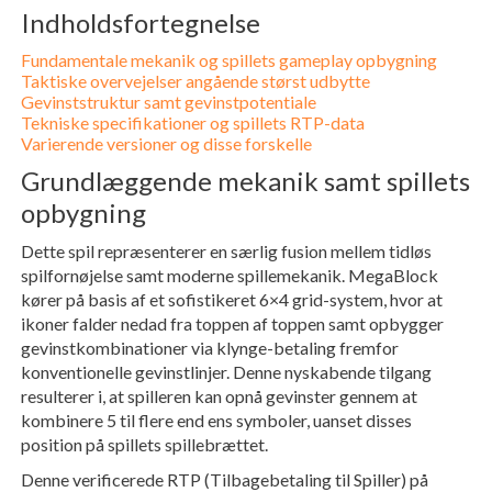
Indholdsfortegnelse
Fundamentale mekanik og spillets gameplay opbygning
Taktiske overvejelser angående størst udbytte
Gevinststruktur samt gevinstpotentiale
Tekniske specifikationer og spillets RTP-data
Varierende versioner og disse forskelle
Grundlæggende mekanik samt spillets
opbygning
Dette spil repræsenterer en særlig fusion mellem tidløs
spilfornøjelse samt moderne spillemekanik. MegaBlock
kører på basis af et sofistikeret 6×4 grid-system, hvor at
ikoner falder nedad fra toppen af toppen samt opbygger
gevinstkombinationer via klynge-betaling fremfor
konventionelle gevinstlinjer. Denne nyskabende tilgang
resulterer i, at spilleren kan opnå gevinster gennem at
kombinere 5 til flere end ens symboler, uanset disses
position på spillets spillebrættet.
Denne verificerede RTP (Tilbagebetaling til Spiller) på