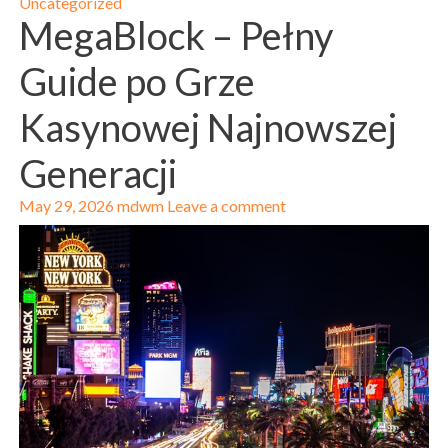
Uncategorized
MegaBlock – Pełny
Guide po Grze
Kasynowej Najnowszej
Generacji
May 29, 2026
mdwm
Leave a comment