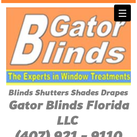
Blinds Shutters Shades Drapes
Gator Blinds Florida
LLC
(407) 921 - 9110