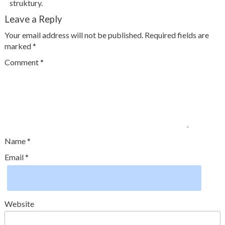
struktury.
Leave a Reply
Your email address will not be published.
Required fields are
marked
*
Comment
*
Name
*
Email
*
Website