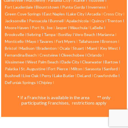
Gainesville
Macclenny
Panama City
Starke
Titusville
Fort Lauderdale
Blountstown
Punta Gorda
Inverness
Green Cove Springs
East Naples
Lake City
Arcadia
Cross City
Jacksonville
Pensacola
Bunnell
Apalachicola
Quincy
Trenton
Moore Haven
Port St. Joe
Jasper
Wauchula
LaBelle
Brooksville
Sebring
Tampa
Bonifay
Vero Beach
Marianna
Monticello
Mayo
Tavares
Fort Myers
Tallahassee
Bronson
Bristol
Madison
Bradenton
Ocala
Stuart
Miami
Key West
Fernandina Beach
Crestview
Okeechobee
Orlando
Kissimmee
West Palm Beach
Dade City
Clearwater
Bartow
Palatka
St. Augustine
Fort Pierce
Milton
Sarasota
Sanford
Bushnell
Live Oak
Perry
Lake Butler
DeLand
Crawfordville
DeFuniak Springs
Chipley
* if a Franchise is available in the area ** only
participating Franchises, restrictions apply