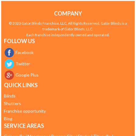
COMPANY
© 2023 Gator Blinds Franchise, LLC, All Rights Reserved. Gator Blinds is a
trademark of Gator Blinds, LLC.
Each franchise independently owned and operated.
FOLLOW US
Facebook
Twitter
Google Plus
QUICK LINKS
Blinds
Shutters
Franchise opportunity
Blog
SERVICE AREAS