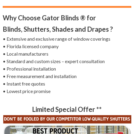
Why Choose Gator Blinds ® for
Blinds, Shutters, Shades and Drapes ?
• Extensive and exclusive range of window coverings
• Florida licensed company
• Local manufacturers
• Standard and custom sizes – expert consultation
• Professional installation
• Free measurement and installation
• Instant free quotes
• Lowest price promise
Limited Special Offer **