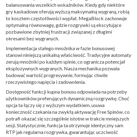
balansowania wszelkich wskaźników. Kiedy gdy niektóre
gry kaskadowe oferują wyższą maksymalną wygraną, robią
to kosztem częstotliwości wypłat. MegaBlock zachowuje
optymalną równowagę, gdzie rozgrywki są ekscytujące
pozbawione zbytniej frustracji związanej z długimi
okresami bez wygranych.
Implementacja stałego mnożnika w fazie bonusowej
stanowi niniejszą unikalną właściwość. Tradycyjne automaty
zerują mnożniki po każdym spinie, co ogranicza potencjał
eksplozywnych wygranych. Nasza mechanika pozwala
budować wartość progresywnie, formując chwile
rzeczywistego napięcia i zadowolenia.
Dostępność funkcji kupna bonusu odpowiada na potrzeby
użytkowników preferujących dynamiczną rozgrywkę. Choć
opcja ta łączy się z wyższym wydatkiem, usuwa
konieczność czekania na zwykłą aktywację Free Spinów, co
potrafi okazać się szczególnie istotne w trakcie mniejszych
sesji. Statystycznie, funkcja ta utrzymuje identyczny sam
RTP jak regularna rozgrywka, gwarantując uczciwość