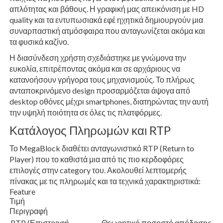
απλότητας και βάθους. Η γραφική μας απεικόνιση με HD
quality και τα εντυπωσιακά εφέ ηχητικά δημιουργούν μια
συναρπαστική ατμόσφαιρα που ανταγωνίζεται ακόμα και
τα φυσικά καζίνο.
Η διασύνδεση χρήστη σχεδιάστηκε με γνώμονα την
ευκολία, επιτρέποντας ακόμα και σε αρχάριους να
κατανοήσουν γρήγορα τους μηχανισμούς. Το πλήρως
ανταποκρινόμενο design προσαρμόζεται άψογα από
desktop οθόνες μέχρι smartphones, διατηρώντας την αυτή
την υψηλή ποιότητα σε όλες τις πλατφόρμες.
Κατάλογος Πληρωμών και RTP
Το MegaBlock διαθέτει ανταγωνιστικό RTP (Return to
Player) που το καθιστά μια από τις πιο κερδοφόρες
επιλογές στην category του. Ακολουθεί λεπτομερής
πίνακας με τις πληρωμές και τα τεχνικά χαρακτηριστικά:
Feature
Τιμή
Περιγραφή
RTP (Επιστροφή
Θεωρητικό ποσοστό απόδοσης