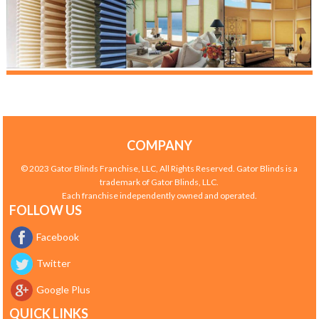
COMPANY
© 2023 Gator Blinds Franchise, LLC, All Rights Reserved. Gator Blinds is a
trademark of Gator Blinds, LLC.
Each franchise independently owned and operated.
FOLLOW US
Facebook
Twitter
Google Plus
QUICK LINKS