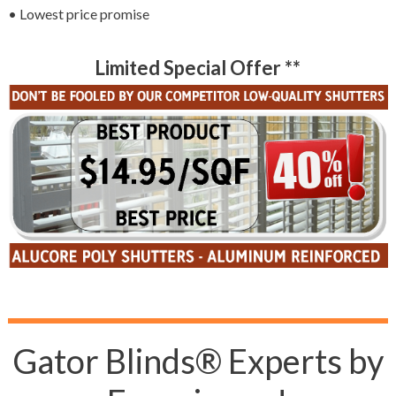
• Lowest price promise
Limited Special Offer **
Gator Blinds® Experts by