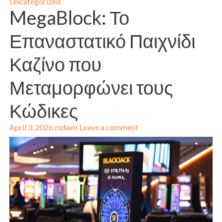
Uncategorized
MegaBlock: Το
Επαναστατικό Παιχνίδι
Καζίνο που
Μεταμορφώνει τους
Κώδικες
April 3, 2026
mdwm
Leave a comment