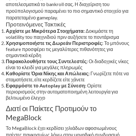
αποτελεσματικά το bankroll σας. Η διαχείριση του
προϋπολογισμού παραμένει το πιο σημαντικό στοιχείο για
παρατεταμένο gameplay.
Προτεινόμενες Τακτικές
Αρχίστε με Μικρότερα Στοιχήματα:
Δοκιμάστε τη
volatility του παιχνιδιού πριν αυξήσετε το ποντάρισμα
Χρησιμοποιήστε τις Δωρεάν Περιστροφές:
Το μπόνους
feature προσφέρει τις μεγαλύτερες πιθανότητες για
σημαντικά κέρδη
Παρακολουθήστε τους Συντελεστές:
Οι διαδοχικές νίκες
είναι το κλειδί για μεγάλες πληρωμές
Καθορίστε Όρια Νίκης και Απώλειας:
Γνωρίζετε πότε να
σταματήσετε, είτε κερδίζετε είτε χάνετε
Εφαρμόστε το Autoplay με Σύνεση:
Ορίστε
περιορισμούς στην αυτοματοποιημένη λειτουργία για
βελτιωμένο έλεγχο
Διατί οι Παίκτες Προτιμούν το
MegaBlock
Το MegaBlock έχει κερδίσει χιλιάδων αφοσιωμένους
παίχτες παγκοσμίως λόγω στον μοναδικό συνδυασμό