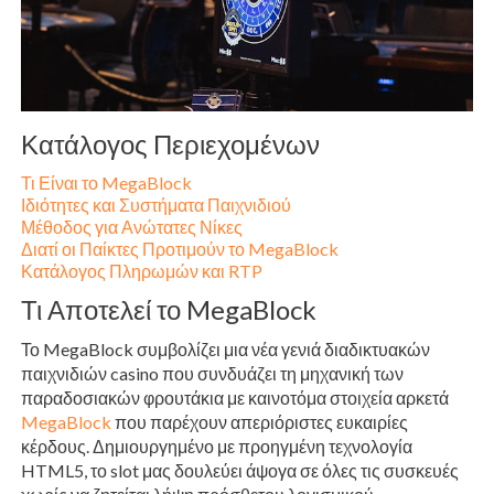
Κατάλογος Περιεχομένων
Τι Είναι το MegaBlock
Ιδιότητες και Συστήματα Παιχνιδιού
Μέθοδος για Ανώτατες Νίκες
Διατί οι Παίκτες Προτιμούν το MegaBlock
Κατάλογος Πληρωμών και RTP
Τι Αποτελεί το MegaBlock
Το MegaBlock συμβολίζει μια νέα γενιά διαδικτυακών
παιχνιδιών casino που συνδυάζει τη μηχανική των
παραδοσιακών φρουτάκια με καινοτόμα στοιχεία αρκετά
MegaBlock
που παρέχουν απεριόριστες ευκαιρίες
κέρδους. Δημιουργημένο με προηγμένη τεχνολογία
HTML5, το slot μας δουλεύει άψογα σε όλες τις συσκευές