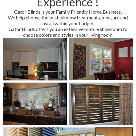
Experience !
Gator Blinds is your Family Friendly Home Business.
We help choose the best window treatments, measure and
install within your budget.
Gator Blinds offers you an extensive mobile showroom to
choose colors and styles in your living room