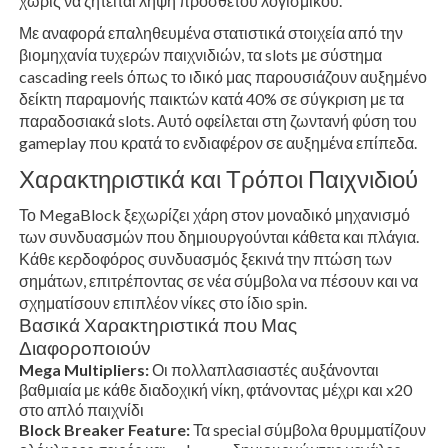
χωρίς να ζητείται λήψη πρόσθετου λογισμικού.
Με αναφορά επαληθευμένα στατιστικά στοιχεία από την
βιομηχανία τυχερών παιχνιδιών, τα slots με σύστημα
cascading reels όπως το ιδικό μας παρουσιάζουν αυξημένο
δείκτη παραμονής παικτών κατά 40% σε σύγκριση με τα
παραδοσιακά slots. Αυτό οφείλεται στη ζωντανή φύση του
gameplay που κρατά το ενδιαφέρον σε αυξημένα επίπεδα.
Χαρακτηριστικά και Τρόποι Παιχνιδιού
Το MegaBlock ξεχωρίζει χάρη στον μοναδικό μηχανισμό
των συνδυασμών που δημιουργούνται κάθετα και πλάγια.
Κάθε κερδοφόρος συνδυασμός ξεκινά την πτώση των
σημάτων, επιτρέποντας σε νέα σύμβολα να πέσουν και να
σχηματίσουν επιπλέον νίκες στο ίδιο spin.
Βασικά Χαρακτηριστικά που Μας
Διαφοροποιούν
Mega Multipliers:
Οι πολλαπλασιαστές αυξάνονται
βαθμιαία με κάθε διαδοχική νίκη, φτάνοντας μέχρι και x20
στο απλό παιχνίδι
Block Breaker Feature:
Τα special σύμβολα θρυμματίζουν