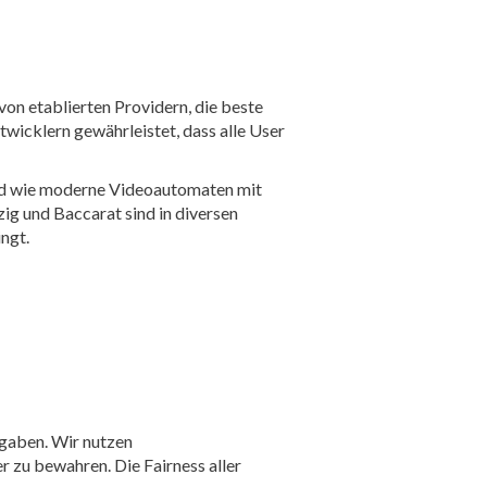
on etablierten Providern, die beste
wicklern gewährleistet, dass alle User
sind wie moderne Videoautomaten mit
g und Baccarat sind in diversen
ngt.
rgaben. Wir nutzen
r zu bewahren. Die Fairness aller