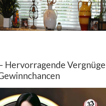
– Hervorragende Vergnüge
 Gewinnchancen