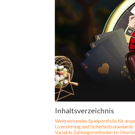
Inhaltsverzeichnis
Weitreichendes Spielportfolio für ansp
Lizensierung und Sicherheitsstandards
Variable Zahlungsmethoden im Überbl