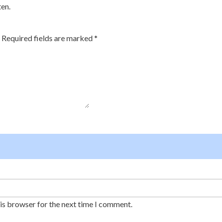
en.
Required fields are marked
*
his browser for the next time I comment.