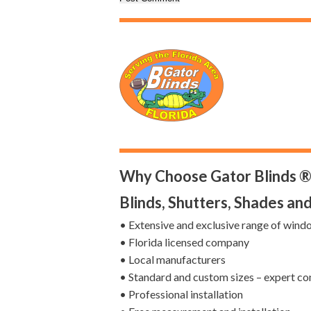
Why Choose Gator Blinds ®
Blinds, Shutters, Shades an
• Extensive and exclusive range of wind
• Florida licensed company
• Local manufacturers
• Standard and custom sizes – expert co
• Professional installation