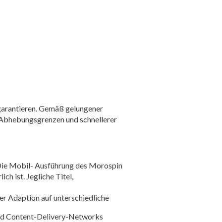
 garantieren. Gemäß gelungener
n Abhebungsgrenzen und schnellerer
 Die Mobil- Ausführung des Morospin
h ist. Jegliche Titel,
r Adaption auf unterschiedliche
 und Content-Delivery-Networks