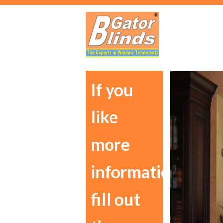
If you
like
more
information
fill out