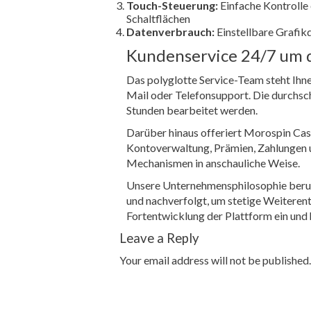
Touch-Steuerung:
Einfache Kontrolle
Schaltflächen
Datenverbrauch:
Einstellbare Grafik
Kundenservice 24/7 um 
Das polyglotte Service-Team steht Ihnen
Mail oder Telefonsupport. Die durchsc
Stunden bearbeitet werden.
Darüber hinaus offeriert Morospin Casi
Kontoverwaltung, Prämien, Zahlungen u
Mechanismen in anschauliche Weise.
Unsere Unternehmensphilosophie beruh
und nachverfolgt, um stetige Weiterent
Fortentwicklung der Plattform ein und h
Leave a Reply
Your email address will not be published.