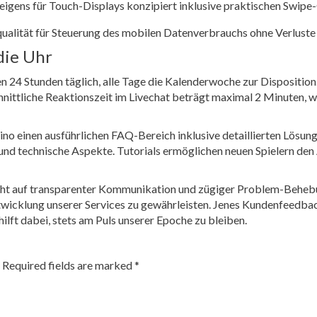
 eigens für Touch-Displays konzipiert inklusive praktischen Swip
qualität für Steuerung des mobilen Datenverbrauchs ohne Verluste 
die Uhr
 24 Stunden täglich, alle Tage die Kalenderwoche zur Disposition. 
hnittliche Reaktionszeit im Livechat beträgt maximal 2 Minuten, 
no einen ausführlichen FAQ-Bereich inklusive detaillierten Lösun
nd technische Aspekte. Tutorials ermöglichen neuen Spielern den 
t auf transparenter Kommunikation und zügiger Problem-Behebun
wicklung unserer Services zu gewährleisten. Jenes Kundenfeedback 
ilft dabei, stets am Puls unserer Epoche zu bleiben.
Required fields are marked
*