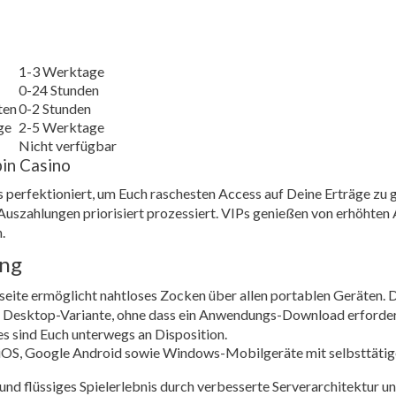
1-3 Werktage
0-24 Stunden
ten
0-2 Stunden
ge
2-5 Werktage
Nicht verfügbar
in Casino
perfektioniert, um Euch raschesten Access auf Deine Erträge zu
 Auszahlungen priorisiert prozessiert. VIPs genießen von erhöhte
.
ung
eite ermöglicht nahtloses Zocken über allen portablen Geräten.
e Desktop-Variante, ohne dass ein Anwendungs-Download erforderlic
 sind Euch unterwegs an Disposition.
iOS, Google Android sowie Windows-Mobilgeräte mit selbsttätige
und flüssiges Spielerlebnis durch verbesserte Serverarchitektur