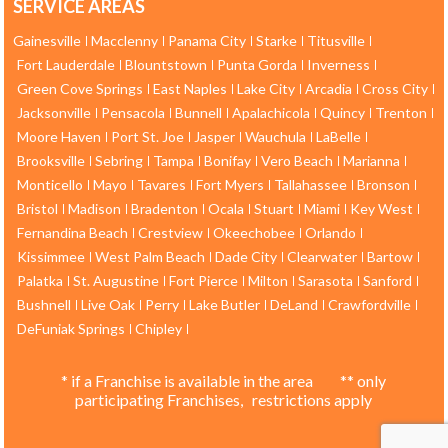
SERVICE AREAS
Gainesville
Macclenny
Panama City
Starke
Titusville
Fort Lauderdale
Blountstown
Punta Gorda
Inverness
Green Cove Springs
East Naples
Lake City
Arcadia
Cross City
Jacksonville
Pensacola
Bunnell
Apalachicola
Quincy
Trenton
Moore Haven
Port St. Joe
Jasper
Wauchula
LaBelle
Brooksville
Sebring
Tampa
Bonifay
Vero Beach
Marianna
Monticello
Mayo
Tavares
Fort Myers
Tallahassee
Bronson
Bristol
Madison
Bradenton
Ocala
Stuart
Miami
Key West
Fernandina Beach
Crestview
Okeechobee
Orlando
Kissimmee
West Palm Beach
Dade City
Clearwater
Bartow
Palatka
St. Augustine
Fort Pierce
Milton
Sarasota
Sanford
Bushnell
Live Oak
Perry
Lake Butler
DeLand
Crawfordville
DeFuniak Springs
Chipley
* if a Franchise is available in the area ** only
participating Franchises, restrictions apply