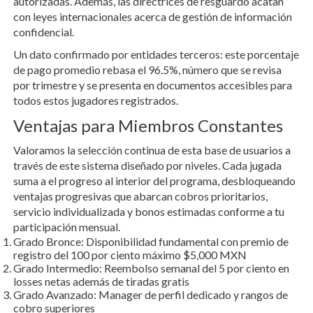
autorizadas. Además, las directrices de resguardo acatan
con leyes internacionales acerca de gestión de información
confidencial.
Un dato confirmado por entidades terceros: este porcentaje
de pago promedio rebasa el 96.5%, número que se revisa
por trimestre y se presenta en documentos accesibles para
todos estos jugadores registrados.
Ventajas para Miembros Constantes
Valoramos la selección continua de esta base de usuarios a
través de este sistema diseñado por niveles. Cada jugada
suma a el progreso al interior del programa, desbloqueando
ventajas progresivas que abarcan cobros prioritarios,
servicio individualizada y bonos estimadas conforme a tu
participación mensual.
Grado Bronce: Disponibilidad fundamental con premio de
registro del 100 por ciento máximo $5,000 MXN
Grado Intermedio: Reembolso semanal del 5 por ciento en
losses netas además de tiradas gratis
Grado Avanzado: Manager de perfil dedicado y rangos de
cobro superiores