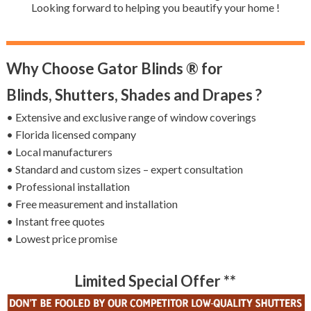
Looking forward to helping you beautify your home !
Why Choose Gator Blinds ® for
Blinds, Shutters, Shades and Drapes ?
• Extensive and exclusive range of window coverings
• Florida licensed company
• Local manufacturers
• Standard and custom sizes – expert consultation
• Professional installation
• Free measurement and installation
• Instant free quotes
• Lowest price promise
Limited Special Offer **