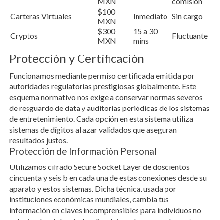
MXN
comisión
$100
Carteras Virtuales
Inmediato
Sin cargo
MXN
$300
15 a 30
Cryptos
Fluctuante
MXN
mins
Protección y Certificación
Funcionamos mediante permiso certificada emitida por
autoridades regulatorias prestigiosas globalmente. Este
esquema normativo nos exige a conservar normas severos
de resguardo de data y auditorías periódicas de los sistemas
de entretenimiento. Cada opción en esta sistema utiliza
sistemas de dígitos al azar validados que aseguran
resultados justos.
Protección de Información Personal
Utilizamos cifrado Secure Socket Layer de doscientos
cincuenta y seis b en cada una de estas conexiones desde su
aparato y estos sistemas. Dicha técnica, usada por
instituciones económicas mundiales, cambia tus
información en claves incomprensibles para individuos no