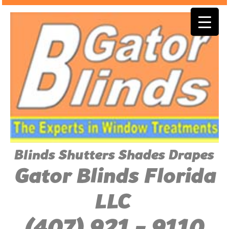
Blinds Shutters Shades Drapes
Gator Blinds Florida
LLC
(407) 921 - 9110