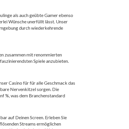
eulinge als auch geübte Gamer ebenso
rlei Wünsche unerfüllt lässt. Unser
elumgebung durch wiederkehrende
iten zusammen mit renommierten
faszinierendsten Spiele anzubieten.
nser Casino für für alle Geschmack das
bare Nervenkitzel sorgen. Die
fünf %, was dem Branchenstandard
bar auf Deinen Screen. Erleben Sie
uflösenden Streams ermöglichen