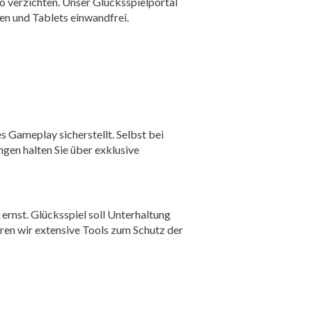
o verzichten. Unser Glücksspielportal
en und Tablets einwandfrei.
Gameplay sicherstellt. Selbst bei
gen halten Sie über exklusive
 ernst. Glücksspiel soll Unterhaltung
ren wir extensive Tools zum Schutz der