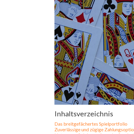
Inhaltsverzeichnis
Das breitgefächertes Spielportfolio
Zuverlässige und zügige Zahlungsopti