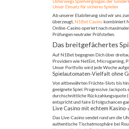
Unterwegs Spielvergnügen der Sonder
Unser Einsatz für sicheres Spielen
Ab unserer Etablierung sind wir uns z
überzeugt.
N1Bet Casino
kombiniert fo
Online-Casino operiert nach maximale
Prüfungen neutraler Prüfstellen.
Das breitgefächertes Spi
Auf N1Bet begegnen Dich über dreitau
Providern wie NetEnt, Microgaming, Pla
Unser Portfolio wird jede Woche aufge
Spielautomaten-Vielfalt ohne 
Von altbewährten Früchte-Slots bis hi
geeignete Spiel. Progressive Jackpot
durchschnittliche Rückzahlungsquote (
entspricht und faire Erfolgschancen gar
Live Casino mit echtem Kasino
Das Live-Casino sendet rund um die Uh
authentische Tischatmosphäre bei Roul