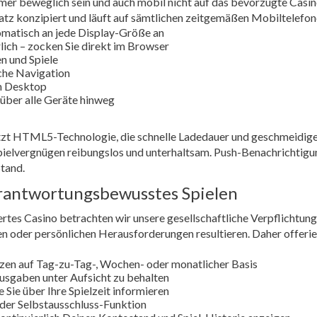
er beweglich sein und auch mobil nicht auf das bevorzugte Casin
atz konzipiert und läuft auf sämtlichen zeitgemäßen Mobiltelefon
omatisch an jede Display-Größe an
lich – zocken Sie direkt im Browser
n und Spiele
che Navigation
m Desktop
über alle Geräte hinweg
zt HTML5-Technologie, die schnelle Ladedauer und geschmeidiges 
ielvergnügen reibungslos und unterhaltsam. Push-Benachrichtigun
tand.
erantwortungsbewusstes Spielen
iertes Casino betrachten wir unsere gesellschaftliche Verpflichtung
en oder persönlichen Herausforderungen resultieren. Daher offerie
nzen auf Tag-zu-Tag-, Wochen- oder monatlicher Basis
usgaben unter Aufsicht zu behalten
 Sie über Ihre Spielzeit informieren
 der Selbstausschluss-Funktion