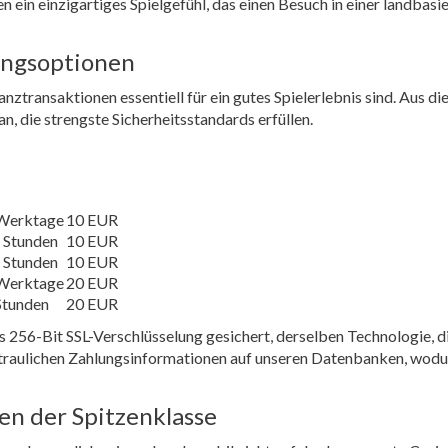
ein einzigartiges Spielgefühl, das einen Besuch in einer landbasi
ungsoptionen
nztransaktionen essentiell für ein gutes Spielerlebnis sind. Aus 
 die strengste Sicherheitsstandards erfüllen.
Werktage
10 EUR
 Stunden
10 EUR
 Stunden
10 EUR
Werktage
20 EUR
Stunden
20 EUR
256-Bit SSL-Verschlüsselung gesichert, derselben Technologie, di
rtraulichen Zahlungsinformationen auf unseren Datenbanken, wodu
n der Spitzenklasse