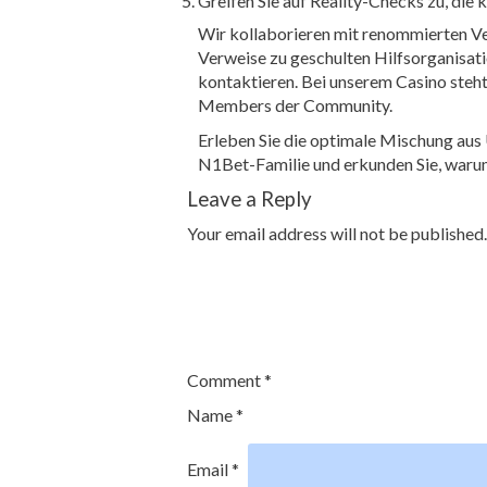
Greifen Sie auf Reality-Checks zu, die
Wir kollaborieren mit renommierten 
Verweise zu geschulten Hilfsorganisati
kontaktieren. Bei unserem Casino steht 
Members der Community.
Erleben Sie die optimale Mischung aus 
N1Bet-Familie und erkunden Sie, warum
Leave a Reply
Your email address will not be published.
Comment
*
Name
*
Email
*