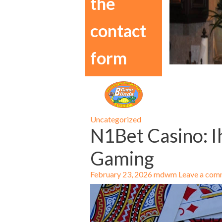
the
contact
form
Uncategorized
N1Bet Casino: I
Gaming
February 23, 2026
mdwm
Leave a com