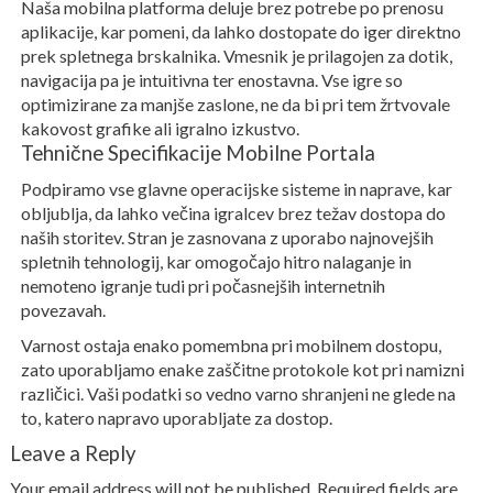
Naša mobilna platforma deluje brez potrebe po prenosu
aplikacije, kar pomeni, da lahko dostopate do iger direktno
prek spletnega brskalnika. Vmesnik je prilagojen za dotik,
navigacija pa je intuitivna ter enostavna. Vse igre so
optimizirane za manjše zaslone, ne da bi pri tem žrtvovale
kakovost grafike ali igralno izkustvo.
Tehnične Specifikacije Mobilne Portala
Podpiramo vse glavne operacijske sisteme in naprave, kar
obljublja, da lahko večina igralcev brez težav dostopa do
naših storitev. Stran je zasnovana z uporabo najnovejših
spletnih tehnologij, kar omogočajo hitro nalaganje in
nemoteno igranje tudi pri počasnejših internetnih
povezavah.
Varnost ostaja enako pomembna pri mobilnem dostopu,
zato uporabljamo enake zaščitne protokole kot pri namizni
različici. Vaši podatki so vedno varno shranjeni ne glede na
to, katero napravo uporabljate za dostop.
Leave a Reply
Your email address will not be published.
Required fields are