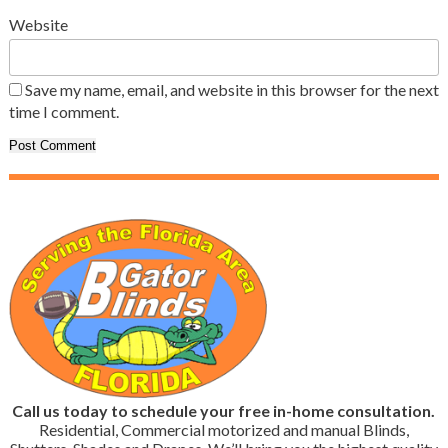
Website
Save my name, email, and website in this browser for the next
time I comment.
Call us today to schedule your free in-home consultation.
Residential, Commercial motorized and manual Blinds,