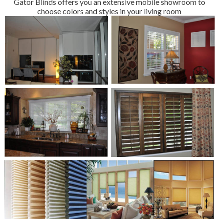
Gator Blinds offers you an extensive mobile showroom to
choose colors and styles in your living room