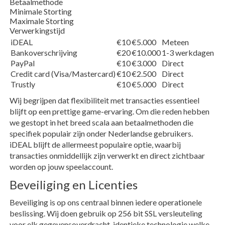
Betaalmethode
Minimale Storting
Maximale Storting
Verwerkingstijd
iDEAL
€10
€5.000
Meteen
Bankoverschrijving
€20
€10.000
1-3 werkdagen
PayPal
€10
€3.000
Direct
Credit card (Visa/Mastercard)
€10
€2.500
Direct
Trustly
€10
€5.000
Direct
Wij begrijpen dat flexibiliteit met transacties essentieel
blijft op een prettige game-ervaring. Om die reden hebben
we gestopt in het breed scala aan betaalmethoden die
specifiek populair zijn onder Nederlandse gebruikers.
iDEAL blijft de allermeest populaire optie, waarbij
transacties onmiddellijk zijn verwerkt en direct zichtbaar
worden op jouw speelaccount.
Beveiliging en Licenties
Beveiliging is op ons centraal binnen iedere operationele
beslissing. Wij doen gebruik op 256 bit SSL versleuteling
voor elk gegevensoverdracht, identieke technologie welke