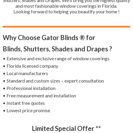
Shutters, Shades and Drapes. We’ll bring you the highest quality
and most fashionable window coverings in Florida.
Looking forward to helping you beautify your home !
Why Choose Gator Blinds ® for
Blinds, Shutters, Shades and Drapes ?
• Extensive and exclusive range of window coverings
• Florida licensed company
• Local manufacturers
• Standard and custom sizes – expert consultation
• Professional installation
• Free measurement and installation
• Instant free quotes
• Lowest price promise
Limited Special Offer **