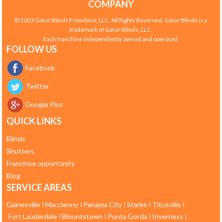
COMPANY
© 2023 Gator Blinds Franchise, LLC, All Rights Reserved. Gator Blinds is a
trademark of Gator Blinds, LLC.
Each franchise independently owned and operated.
FOLLOW US
Facebook
Twitter
Google Plus
QUICK LINKS
Blinds
Shutters
Franchise opportunity
Blog
SERVICE AREAS
Gainesville
Macclenny
Panama City
Starke
Titusville
Fort Lauderdale
Blountstown
Punta Gorda
Inverness