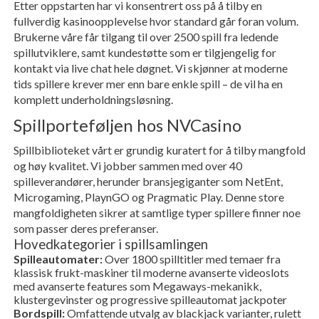
Etter oppstarten har vi konsentrert oss på å tilby en
fullverdig kasinoopplevelse hvor standard går foran volum.
Brukerne våre får tilgang til over 2500 spill fra ledende
spillutviklere, samt kundestøtte som er tilgjengelig for
kontakt via live chat hele døgnet. Vi skjønner at moderne
tids spillere krever mer enn bare enkle spill – de vil ha en
komplett underholdningsløsning.
Spillporteføljen hos NVCasino
Spillbiblioteket vårt er grundig kuratert for å tilby mangfold
og høy kvalitet. Vi jobber sammen med over 40
spilleverandører, herunder bransjegiganter som NetEnt,
Microgaming, PlaynGO og Pragmatic Play. Denne store
mangfoldigheten sikrer at samtlige typer spillere finner noe
som passer deres preferanser.
Hovedkategorier i spillsamlingen
Spilleautomater:
Over 1800 spilltitler med temaer fra
klassisk frukt-maskiner til moderne avanserte videoslots
med avanserte features som Megaways-mekanikk,
klustergevinster og progressive spilleautomat jackpoter
Bordspill:
Omfattende utvalg av blackjack varianter, rulett