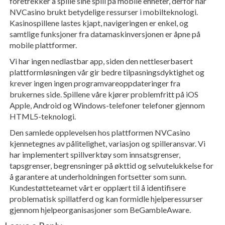
foretrekker å spille sine spill på mobile enheter, derfor har
NVCasino brukt betydelige ressurser i mobilteknologi.
Kasinospillene lastes kjapt, navigeringen er enkel, og
samtlige funksjoner fra datamaskinversjonen er åpne på
mobile plattformer.
Vi har ingen nedlastbar app, siden den nettleserbasert
plattformløsningen vår gir bedre tilpasningsdyktighet og
krever ingen ingen programvareoppdateringer fra
brukernes side. Spillene våre kjører problemfritt på iOS
Apple, Android og Windows-telefoner telefoner gjennom
HTML5-teknologi.
Den samlede opplevelsen hos plattformen NVCasino
kjennetegnes av pålitelighet, variasjon og spilleransvar. Vi
har implementert spillverktøy som innsatsgrenser,
tapsgrenser, begrensninger på økttid og selvutelukkelse for
å garantere at underholdningen fortsetter som sunn.
Kundestøtteteamet vårt er opplært til å identifisere
problematisk spillatferd og kan formidle hjelperessurser
gjennom hjelpeorganisasjoner som BeGambleAware.