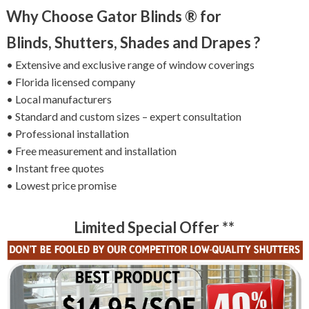
Why Choose Gator Blinds ® for
Blinds, Shutters, Shades and Drapes ?
• Extensive and exclusive range of window coverings
• Florida licensed company
• Local manufacturers
• Standard and custom sizes – expert consultation
• Professional installation
• Free measurement and installation
• Instant free quotes
• Lowest price promise
Limited Special Offer **