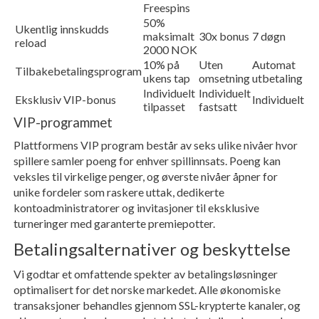
Freespins
50%
Ukentlig innskudds
maksimalt
30x bonus
7 døgn
reload
2000 NOK
10% på
Uten
Automat
Tilbakebetalingsprogram
ukens tap
omsetning
utbetaling
Individuelt
Individuelt
Eksklusiv VIP-bonus
Individuelt
tilpasset
fastsatt
VIP-programmet
Plattformens VIP program består av seks ulike nivåer hvor
spillere samler poeng for enhver spillinnsats. Poeng kan
veksles til virkelige penger, og øverste nivåer åpner for
unike fordeler som raskere uttak, dedikerte
kontoadministratorer og invitasjoner til eksklusive
turneringer med garanterte premiepotter.
Betalingsalternativer og beskyttelse
Vi godtar et omfattende spekter av betalingsløsninger
optimalisert for det norske markedet. Alle økonomiske
transaksjoner behandles gjennom SSL-krypterte kanaler, og