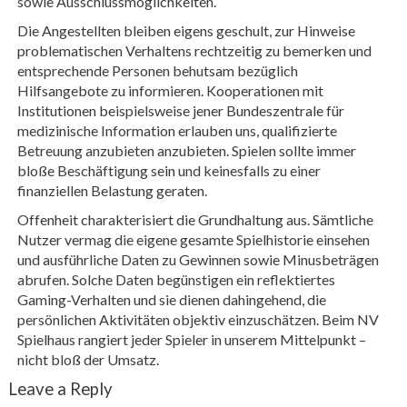
sowie Ausschlussmöglichkeiten.
Die Angestellten bleiben eigens geschult, zur Hinweise
problematischen Verhaltens rechtzeitig zu bemerken und
entsprechende Personen behutsam bezüglich
Hilfsangebote zu informieren. Kooperationen mit
Institutionen beispielsweise jener Bundeszentrale für
medizinische Information erlauben uns, qualifizierte
Betreuung anzubieten anzubieten. Spielen sollte immer
bloße Beschäftigung sein und keinesfalls zu einer
finanziellen Belastung geraten.
Offenheit charakterisiert die Grundhaltung aus. Sämtliche
Nutzer vermag die eigene gesamte Spielhistorie einsehen
und ausführliche Daten zu Gewinnen sowie Minusbeträgen
abrufen. Solche Daten begünstigen ein reflektiertes
Gaming-Verhalten und sie dienen dahingehend, die
persönlichen Aktivitäten objektiv einzuschätzen. Beim NV
Spielhaus rangiert jeder Spieler in unserem Mittelpunkt –
nicht bloß der Umsatz.
Leave a Reply