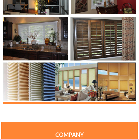
COMPANY