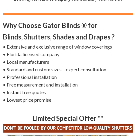
Why Choose Gator Blinds ® for
Blinds, Shutters, Shades and Drapes ?
• Extensive and exclusive range of window coverings
• Florida licensed company
• Local manufacturers
• Standard and custom sizes – expert consultation
• Professional installation
• Free measurement and installation
• Instant free quotes
• Lowest price promise
Limited Special Offer **