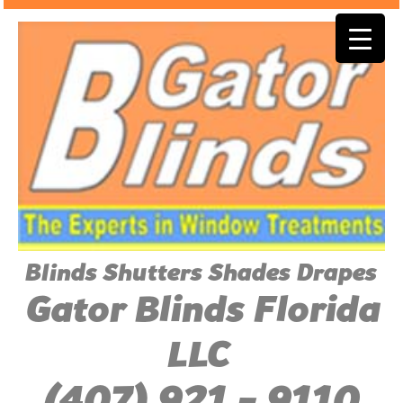
Blinds Shutters Shades Drapes
Gator Blinds Florida
LLC
(407) 921 - 9110