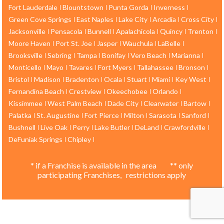
Fort Lauderdale
Blountstown
Punta Gorda
Inverness
Green Cove Springs
East Naples
Lake City
Arcadia
Cross City
Jacksonville
Pensacola
Bunnell
Apalachicola
Quincy
Trenton
Moore Haven
Port St. Joe
Jasper
Wauchula
LaBelle
Brooksville
Sebring
Tampa
Bonifay
Vero Beach
Marianna
Monticello
Mayo
Tavares
Fort Myers
Tallahassee
Bronson
Bristol
Madison
Bradenton
Ocala
Stuart
Miami
Key West
Fernandina Beach
Crestview
Okeechobee
Orlando
Kissimmee
West Palm Beach
Dade City
Clearwater
Bartow
Palatka
St. Augustine
Fort Pierce
Milton
Sarasota
Sanford
Bushnell
Live Oak
Perry
Lake Butler
DeLand
Crawfordville
DeFuniak Springs
Chipley
* if a Franchise is available in the area ** only
participating Franchises, restrictions apply