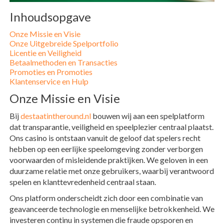
Inhoudsopgave
Onze Missie en Visie
Onze Uitgebreide Spelportfolio
Licentie en Veiligheid
Betaalmethoden en Transacties
Promoties en Promoties
Klantenservice en Hulp
Onze Missie en Visie
Bij
destaatintheround.nl
bouwen wij aan een spelplatform
dat transparantie, veiligheid en speelplezier centraal plaatst.
Ons casino is ontstaan vanuit de geloof dat spelers recht
hebben op een eerlijke speelomgeving zonder verborgen
voorwaarden of misleidende praktijken. We geloven in een
duurzame relatie met onze gebruikers, waarbij verantwoord
spelen en klanttevredenheid centraal staan.
Ons platform onderscheidt zich door een combinatie van
geavanceerde technologie en menselijke betrokkenheid. We
investeren continu in systemen die fraude opsporen en