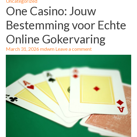
Uncategorized
One Casino: Jouw
Bestemming voor Echte
Online Gokervaring
March 31, 2026
mdwm
Leave a comment