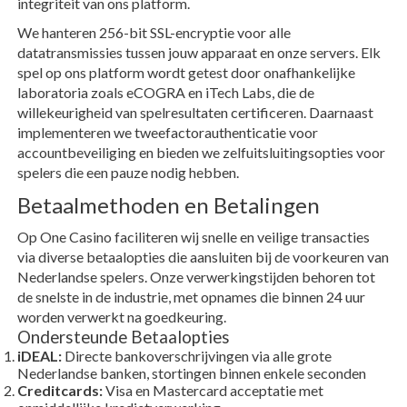
integriteit van ons platform.
We hanteren 256-bit SSL-encryptie voor alle
datatransmissies tussen jouw apparaat en onze servers. Elk
spel op ons platform wordt getest door onafhankelijke
laboratoria zoals eCOGRA en iTech Labs, die de
willekeurigheid van spelresultaten certificeren. Daarnaast
implementeren we tweefactorauthenticatie voor
accountbeveiliging en bieden we zelfuitsluitingsopties voor
spelers die een pauze nodig hebben.
Betaalmethoden en Betalingen
Op One Casino faciliteren wij snelle en veilige transacties
via diverse betaalopties die aansluiten bij de voorkeuren van
Nederlandse spelers. Onze verwerkingstijden behoren tot
de snelste in de industrie, met opnames die binnen 24 uur
worden verwerkt na goedkeuring.
Ondersteunde Betaalopties
iDEAL:
Directe bankoverschrijvingen via alle grote
Nederlandse banken, stortingen binnen enkele seconden
Creditcards:
Visa en Mastercard acceptatie met