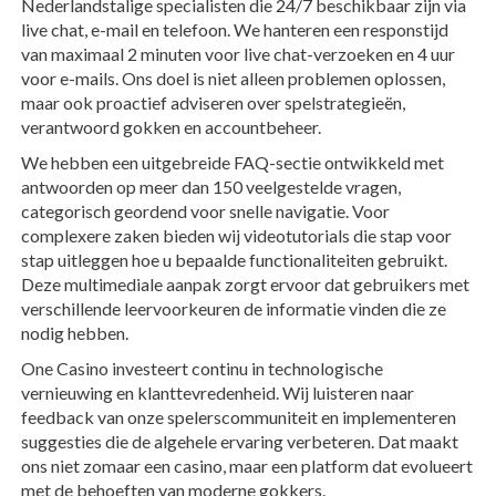
Nederlandstalige specialisten die 24/7 beschikbaar zijn via
live chat, e-mail en telefoon. We hanteren een responstijd
van maximaal 2 minuten voor live chat-verzoeken en 4 uur
voor e-mails. Ons doel is niet alleen problemen oplossen,
maar ook proactief adviseren over spelstrategieën,
verantwoord gokken en accountbeheer.
We hebben een uitgebreide FAQ-sectie ontwikkeld met
antwoorden op meer dan 150 veelgestelde vragen,
categorisch geordend voor snelle navigatie. Voor
complexere zaken bieden wij videotutorials die stap voor
stap uitleggen hoe u bepaalde functionaliteiten gebruikt.
Deze multimediale aanpak zorgt ervoor dat gebruikers met
verschillende leervoorkeuren de informatie vinden die ze
nodig hebben.
One Casino investeert continu in technologische
vernieuwing en klanttevredenheid. Wij luisteren naar
feedback van onze spelerscommuni­teit en implementeren
suggesties die de algehele ervaring verbeteren. Dat maakt
ons niet zomaar een casino, maar een platform dat evolueert
met de behoeften van moderne gokkers.