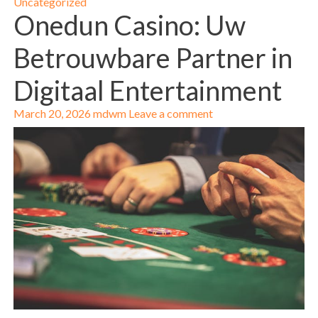
Uncategorized
Onedun Casino: Uw
Betrouwbare Partner in
Digitaal Entertainment
March 20, 2026
mdwm
Leave a comment