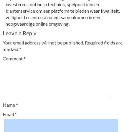
investeren continu in techniek, spelportfolio en
klantenservice om een platform te bieden waar kwaliteit,
veiligheid en entertainment samenkomen in een
hoogwaardige online omgeving.
Leave a Reply
Your email address will not be published.
Required fields are
marked
*
Comment
*
Name
*
Email
*