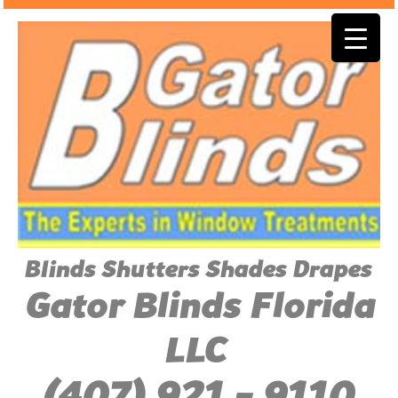
Blinds Shutters Shades Drapes
Gator Blinds Florida
LLC
(407) 921 - 9110