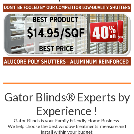
Gator Blinds® Experts by
Experience !
Gator Blinds is your Family Friendly Home Business.
We help choose the best window treatments, measure and
install within your budget.