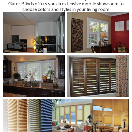
Gator Blinds offers you an extensive mobile showroom to
choose colors and styles in your living room