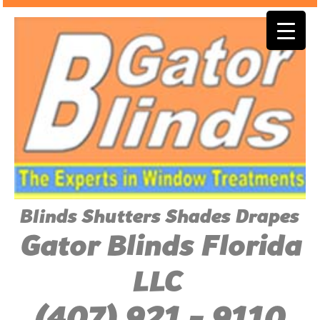
Blinds Shutters Shades Drapes
Gator Blinds Florida
LLC
(407) 921 - 9110