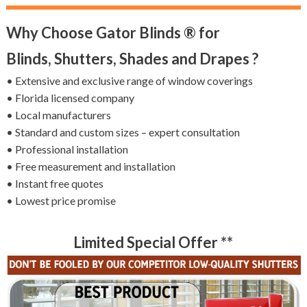
Why Choose Gator Blinds ® for
Blinds, Shutters, Shades and Drapes ?
• Extensive and exclusive range of window coverings
• Florida licensed company
• Local manufacturers
• Standard and custom sizes – expert consultation
• Professional installation
• Free measurement and installation
• Instant free quotes
• Lowest price promise
Limited Special Offer **