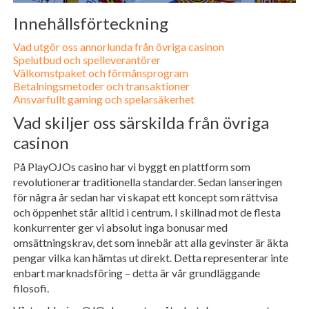
Innehållsförteckning
Vad utgör oss annorlunda från övriga casinon
Spelutbud och spelleverantörer
Välkomstpaket och förmånsprogram
Betalningsmetoder och transaktioner
Ansvarfullt gaming och spelarsäkerhet
Vad skiljer oss särskilda från övriga
casinon
På PlayOJOs casino har vi byggt en plattform som
revolutionerar traditionella standarder. Sedan lanseringen
för några år sedan har vi skapat ett koncept som rättvisa
och öppenhet står alltid i centrum. I skillnad mot de flesta
konkurrenter ger vi absolut inga bonusar med
omsättningskrav, det som innebär att alla gevinster är äkta
pengar vilka kan hämtas ut direkt. Detta representerar inte
enbart marknadsföring – detta är vår grundläggande
filosofi.