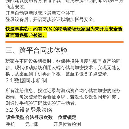
强烈建议使用官方渠道下载，避免来源不明的apk或第三方
商店安装。
开启自动更新以获取最新安全补丁。
登录设备后，开启两步验证以增加帐号安全。
快速事实②：约有 70% 的移动赌场玩家因为未开启安全验
证而遭遇账户被盗。
三、跨平台同步体验
玩家在不同设备切换时，欲保持投注进度与账号资产的同
步。现代移动赌场利用云端存储与加密技术，实现无缝切
换，从桌面到手机再到平板，甚至多设备多点登录。
3.1 数据同步机制
所有注册信息、投注记录与游戏资产均存储在加密的服务
器端。每次登录都会验证令牌，若发现多设备同步冲突，
则通过手机验证码优先验证主动者。
3.2 多设备登录策略
设备类型
合法登录次数
位置锁定
手机
无上限
开启位置检测