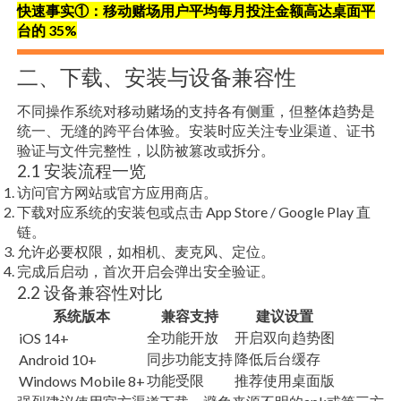
快速事实①：移动赌场用户平均每月投注金额高达桌面平
台的 35%
二、下载、安装与设备兼容性
不同操作系统对移动赌场的支持各有侧重，但整体趋势是
统一、无缝的跨平台体验。安装时应关注专业渠道、证书
验证与文件完整性，以防被篡改或拆分。
2.1 安装流程一览
访问官方网站或官方应用商店。
下载对应系统的安装包或点击 App Store / Google Play 直
链。
允许必要权限，如相机、麦克风、定位。
完成后启动，首次开启会弹出安全验证。
2.2 设备兼容性对比
系统版本
兼容支持
建议设置
全功能开放
开启双向趋势图
iOS 14+
同步功能支持
降低后台缓存
Android 10+
功能受限
推荐使用桌面版
Windows Mobile 8+