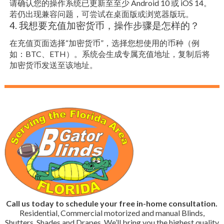
请确认您的操作系统已更新至至少 Android 10 或 iOS 14。
若仍出现兼容问题，可尝试在桌面版或浏览器版玩。
4. 我想要充值加密货币，操作步骤是怎样的？
在充值页面选择“加密货币”，选择您想使用的币种（例
如：BTC、ETH）。系统会生成专属充值地址，复制后将
加密货币发送至该地址。
Call us today to schedule your free in-home consultation.
Residential, Commercial motorized and manual Blinds,
Shutters, Shades and Drapes. We’ll bring you the highest quality