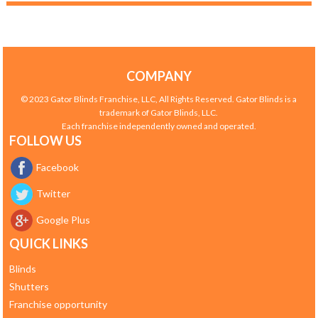
COMPANY
© 2023 Gator Blinds Franchise, LLC, All Rights Reserved. Gator Blinds is a
trademark of Gator Blinds, LLC.
Each franchise independently owned and operated.
FOLLOW US
Facebook
Twitter
Google Plus
QUICK LINKS
Blinds
Shutters
Franchise opportunity