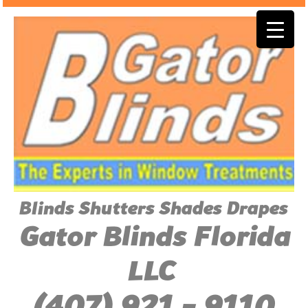
Blinds Shutters Shades Drapes
Gator Blinds Florida
LLC
(407) 921 - 9110