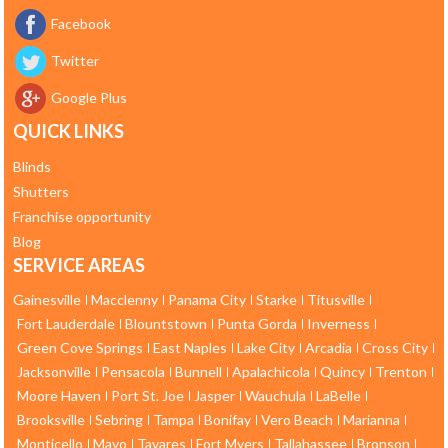
Facebook
Twitter
Google Plus
QUICK LINKS
Blinds
Shutters
Franchise opportunity
Blog
SERVICE AREAS
Gainesville
Macclenny
Panama City
Starke
Titusville
Fort Lauderdale
Blountstown
Punta Gorda
Inverness
Green Cove Springs
East Naples
Lake City
Arcadia
Cross City
Jacksonville
Pensacola
Bunnell
Apalachicola
Quincy
Trenton
Moore Haven
Port St. Joe
Jasper
Wauchula
LaBelle
Brooksville
Sebring
Tampa
Bonifay
Vero Beach
Marianna
Monticello
Mayo
Tavares
Fort Myers
Tallahassee
Bronson