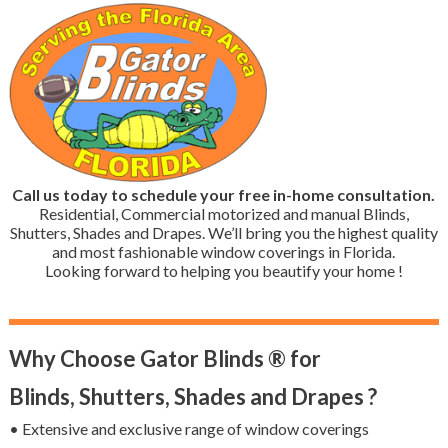
Call us today to schedule your free in-home consultation.
Residential, Commercial motorized and manual Blinds,
Shutters, Shades and Drapes. We’ll bring you the highest quality
and most fashionable window coverings in Florida.
Looking forward to helping you beautify your home !
Why Choose Gator Blinds ® for
Blinds, Shutters, Shades and Drapes ?
• Extensive and exclusive range of window coverings