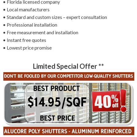
• Florida licensed company
• Local manufacturers
• Standard and custom sizes – expert consultation
• Professional installation
• Free measurement and installation
• Instant free quotes
• Lowest price promise
Limited Special Offer **