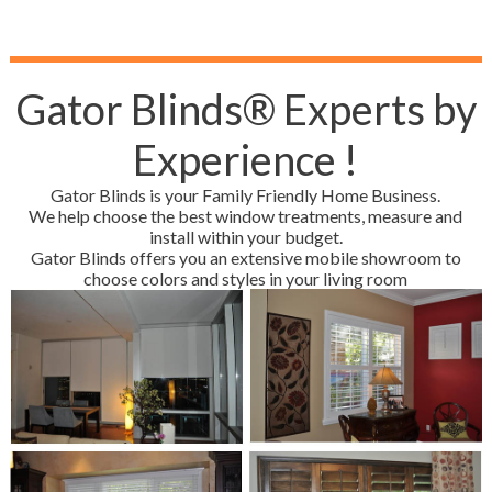
Gator Blinds® Experts by
Experience !
Gator Blinds is your Family Friendly Home Business.
We help choose the best window treatments, measure and
install within your budget.
Gator Blinds offers you an extensive mobile showroom to
choose colors and styles in your living room