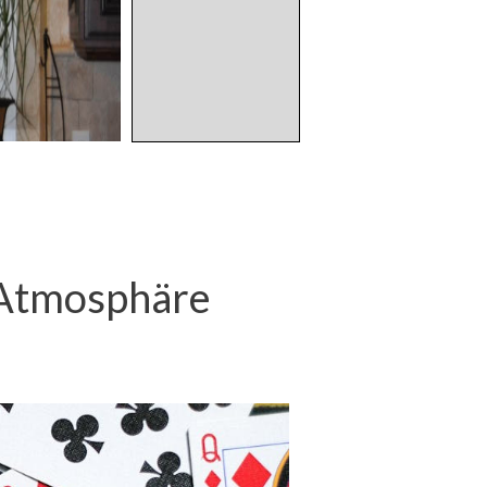
-Atmosphäre