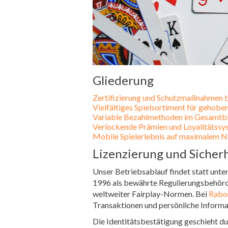
Gliederung
Zertifizierung und Schutzmaßnahmen 
Vielfältiges Spielsortiment für gehobe
Variable Bezahlmethoden im Gesamtbi
Verlockende Prämien und Loyalitätssy
Mobile Spielerlebnis auf maximalem N
Lizenzierung und Sicher
Unser Betriebsablauf findet statt unte
1996 als bewährte Regulierungsbehörde
weltweiter Fairplay-Normen. Bei
Rabo
Transaktionen und persönliche Informa
Die Identitätsbestätigung geschieht du