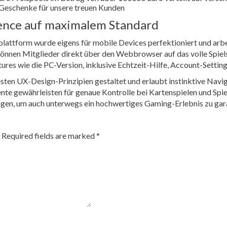
 Geschenke für unsere treuen Kunden
ience auf maximalem Standard
attform wurde eigens für mobile Devices perfektioniert und arbe
nnen Mitglieder direkt über den Webbrowser auf das volle Spiels
atures wie die PC-Version, inklusive Echtzeit-Hilfe, Account-Setti
en UX-Design-Prinzipien gestaltet und erlaubt instinktive Naviga
te gewährleisten für genaue Kontrolle bei Kartenspielen und Spi
ungen, um auch unterwegs ein hochwertiges Gaming-Erlebnis zu gar
Required fields are marked
*