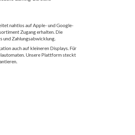
itet nahtlos auf Apple- und Google-
ortiment Zugang erhalten. Die
ngs und Zahlungsabwicklung.
tion auch auf kleineren Displays. Für
elautomaten. Unsere Plattform steckt
antieren.