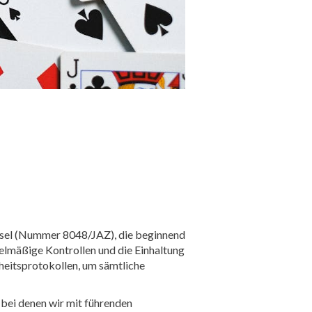
insel (Nummer 8048/JAZ), die beginnend
elmäßige Kontrollen und die Einhaltung
heitsprotokollen, um sämtliche
 bei denen wir mit führenden