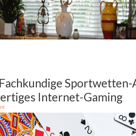
 Fachkundige Sportwetten
ertiges Internet-Gaming
nt