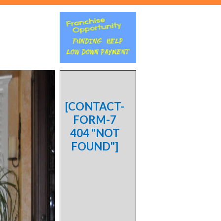
[CONTACT-
FORM-7
404 "NOT
FOUND"]