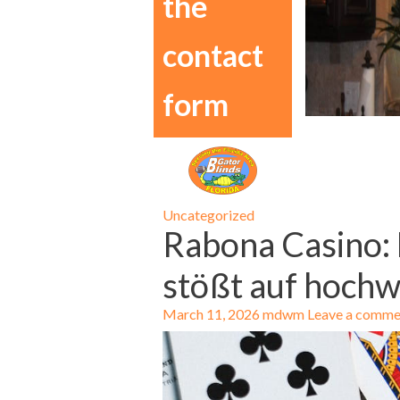
the
contact
form
Uncategorized
Rabona Casino:
stößt auf hochw
March 11, 2026
mdwm
Leave a comme