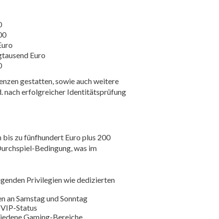
0
00
Euro
gtausend Euro
0
enzen gestatten, sowie auch weitere
 nach erfolgreicher Identitätsprüfung
 bis zu fünfhundert Euro plus 200
Durchspiel-Bedingung, was im
genden Privilegien wie dedizierten
en an Samstag und Sonntag
 VIP-Status
chiedene Gaming-Bereiche