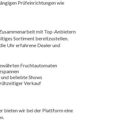
hängigen Prüfeinrichtungen wie
e Zusammenarbeit mit Top-Anbietern
tiges Sortiment bereitzustellen.
die Uhr erfahrene Dealer und
ewährten Fruchtautomaten
tzspannen
 und beliebte Shows
rühzeitiger Verkauf
 bieten wir bei der Plattform eine
n.