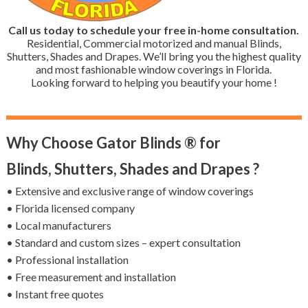
Call us today to schedule your free in-home consultation.
Residential, Commercial motorized and manual Blinds,
Shutters, Shades and Drapes. We’ll bring you the highest quality
and most fashionable window coverings in Florida.
Looking forward to helping you beautify your home !
Why Choose Gator Blinds ® for
Blinds, Shutters, Shades and Drapes ?
• Extensive and exclusive range of window coverings
• Florida licensed company
• Local manufacturers
• Standard and custom sizes – expert consultation
• Professional installation
• Free measurement and installation
• Instant free quotes