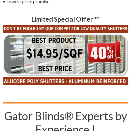
• Lowest price promise
Limited Special Offer **
Gator Blinds® Experts by
Experience !