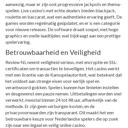
aanwezig, maar er zijn ook progressieve jackpots en thema-
spellen. Live casino’s met echte dealers bieden blackjack,
roulette en baccarat, wat een authentieke ervaring geeft. De
games worden regelmatig geüpdatet, en er is een categorie
voor nieuwe releases. De software draait soepel, met hoge
graphics en snelle laadtijden, wat bijdraagt aan een prettige
spelervaring.
Betrouwbaarheid en Veiligheid
Review NL neemt veiligheid serieus, met encryptie en SSL-
certificaten om transacties te beveiligen. Het casino werkt
met een licentie van de Kansspelautoriteit, wat betekent dat
het voldoet aan strenge eisen voor eerlijk spel en
verantwoord gokken. Spelers kunnen hun limieten instellen
en desgewenst een pauze nemen. Uitbetalingen worden snel
verwerkt, meestal binnen 24 tot 48 uur, afhankelijk van de
methode. Er zijn geen verborgen kosten, en de
privacyvoorwaarden zijn transparant. Dit maakt het een
betrouwbare keuze voor Nederlandse spelers die op zoek
zijn naar een legaal en veilig online casino.