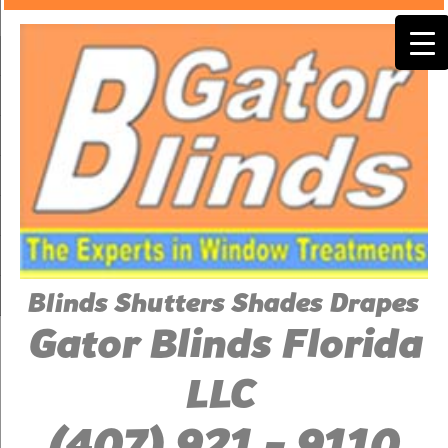
Blinds Shutters Shades Drapes
Gator Blinds Florida
LLC
(407) 921 - 9110