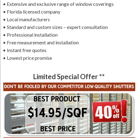
• Extensive and exclusive range of window coverings
• Florida licensed company
• Local manufacturers
• Standard and custom sizes – expert consultation
• Professional installation
• Free measurement and installation
• Instant free quotes
• Lowest price promise
Limited Special Offer **