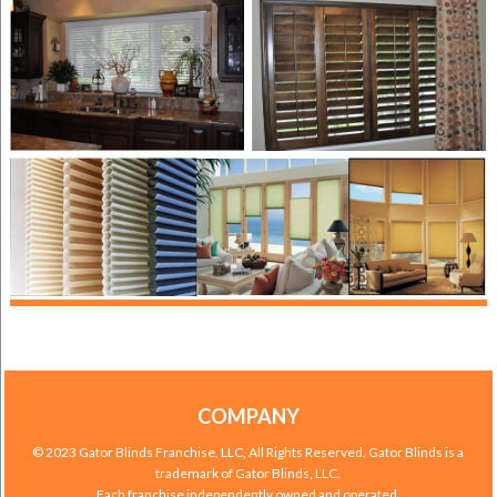
COMPANY
© 2023 Gator Blinds Franchise, LLC, All Rights Reserved. Gator Blinds is a
trademark of Gator Blinds, LLC.
Each franchise independently owned and operated.