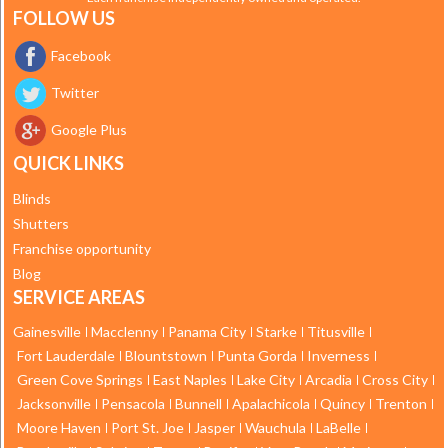
FOLLOW US
Facebook
Twitter
Google Plus
QUICK LINKS
Blinds
Shutters
Franchise opportunity
Blog
SERVICE AREAS
Gainesville
Macclenny
Panama City
Starke
Titusville
Fort Lauderdale
Blountstown
Punta Gorda
Inverness
Green Cove Springs
East Naples
Lake City
Arcadia
Cross City
Jacksonville
Pensacola
Bunnell
Apalachicola
Quincy
Trenton
Moore Haven
Port St. Joe
Jasper
Wauchula
LaBelle