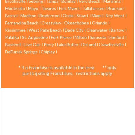
Brooksville
Sebring
Tampa
Bonifay
Vero Beach
Marianna
Monticello
Mayo
Tavares
Fort Myers
Tallahassee
Bronson
Bristol
Madison
Bradenton
Ocala
Stuart
Miami
Key West
Fernandina Beach
Crestview
Okeechobee
Orlando
Kissimmee
West Palm Beach
Dade City
Clearwater
Bartow
Palatka
St. Augustine
Fort Pierce
Milton
Sarasota
Sanford
Bushnell
Live Oak
Perry
Lake Butler
DeLand
Crawfordville
DeFuniak Springs
Chipley
* if a Franchise is available in the area ** only
participating Franchises, restrictions apply