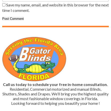
Save my name, email, and website in this browser for the next
time I comment.
Call us today to schedule your free in-home consultation.
Residential, Commercial motorized and manual Blinds,
Shutters, Shades and Drapes. We’ll bring you the highest quality
and most fashionable window coverings in Florida.
Looking forward to helping you beautify your home !