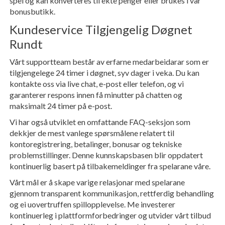
spel og kan konverteres til ekte penger eller brukes i vår
bonusbutikk.
Kundeservice Tilgjengelig Døgnet
Rundt
Vårt supportteam består av erfarne medarbeidarar som er
tilgjengelege 24 timer i døgnet, syv dager i veka. Du kan
kontakte oss via live chat, e-post eller telefon, og vi
garanterer respons innen få minutter på chatten og
maksimalt 24 timer på e-post.
Vi har også utviklet en omfattande FAQ-seksjon som
dekkjer de mest vanlege spørsmålene relatert til
kontoregistrering, betalinger, bonusar og tekniske
problemstillinger. Denne kunnskapsbasen blir oppdatert
kontinuerlig basert på tilbakemeldinger fra spelarane våre.
Vårt mål er å skape varige relasjonar med spelarane
gjennom transparent kommunikasjon, rettferdig behandling
og ei uovertruffen spillopplevelse. Me investerer
kontinuerleg i plattformforbedringer og utvider vårt tilbud