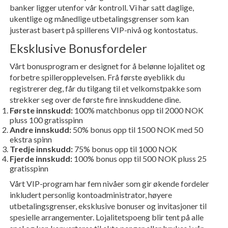
banker ligger utenfor vår kontroll. Vi har satt daglige,
ukentlige og månedlige utbetalingsgrenser som kan
justerast basert på spillerens VIP-nivå og kontostatus.
Eksklusive Bonusfordeler
Vårt bonusprogram er designet for å belønne lojalitet og
forbetre spilleropplevelsen. Frå første øyeblikk du
registrerer deg, får du tilgang til et velkomstpakke som
strekker seg over de første fire innskuddene dine.
Første innskudd:
100% matchbonus opp til 2000 NOK
pluss 100 gratisspinn
Andre innskudd:
50% bonus opp til 1500 NOK med 50
ekstra spinn
Tredje innskudd:
75% bonus opp til 1000 NOK
Fjerde innskudd:
100% bonus opp til 500 NOK pluss 25
gratisspinn
Vårt VIP-program har fem nivåer som gir økende fordeler
inkludert personlig kontoadministrator, høyere
utbetalingsgrenser, eksklusive bonuser og invitasjoner til
spesielle arrangementer. Lojalitetspoeng blir tent på alle