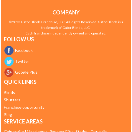
COMPANY
© 2023 Gator Blinds Franchise, LLC, All Rights Reserved. Gator Blinds is a
trademark of Gator Blinds, LLC.
Each franchise independently owned and operated.
FOLLOW US
Facebook
Twitter
Google Plus
QUICK LINKS
Blinds
Shutters
Franchise opportunity
Blog
SERVICE AREAS
Gainesville
Macclenny
Panama City
Starke
Titusville