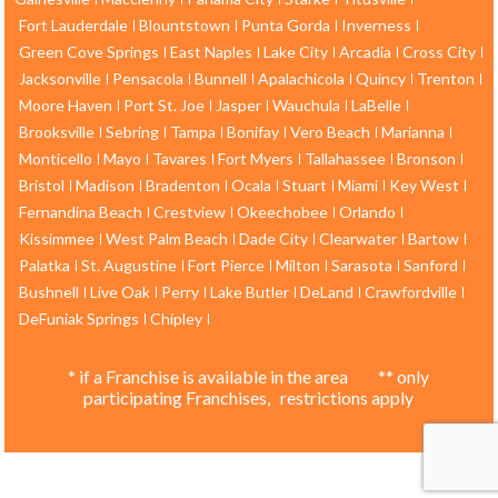
Fort Lauderdale
Blountstown
Punta Gorda
Inverness
Green Cove Springs
East Naples
Lake City
Arcadia
Cross City
Jacksonville
Pensacola
Bunnell
Apalachicola
Quincy
Trenton
Moore Haven
Port St. Joe
Jasper
Wauchula
LaBelle
Brooksville
Sebring
Tampa
Bonifay
Vero Beach
Marianna
Monticello
Mayo
Tavares
Fort Myers
Tallahassee
Bronson
Bristol
Madison
Bradenton
Ocala
Stuart
Miami
Key West
Fernandina Beach
Crestview
Okeechobee
Orlando
Kissimmee
West Palm Beach
Dade City
Clearwater
Bartow
Palatka
St. Augustine
Fort Pierce
Milton
Sarasota
Sanford
Bushnell
Live Oak
Perry
Lake Butler
DeLand
Crawfordville
DeFuniak Springs
Chipley
* if a Franchise is available in the area ** only
participating Franchises, restrictions apply