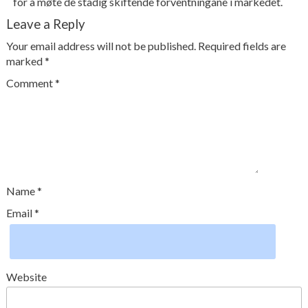
for å møte de stadig skiftende forventningane i markedet.
Leave a Reply
Your email address will not be published.
Required fields are
marked
*
Comment
*
Name
*
Email
*
Website