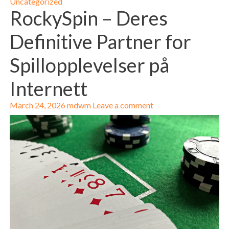
Uncategorized
RockySpin – Deres
Definitive Partner for
Spillopplevelser på
Internett
March 24, 2026
mdwm
Leave a comment