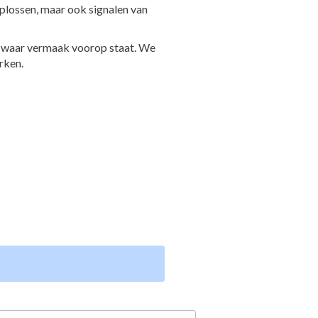
plossen, maar ook signalen van
g waar vermaak voorop staat. We
rken.