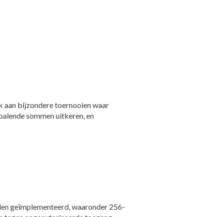
nk aan bijzondere toernooien waar
epalende sommen uitkeren, en
gelen geïmplementeerd, waaronder 256-