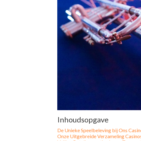
Inhoudsopgave
De Unieke Speelbeleving bij Ons Casin
Onze Uitgebreide Verzameling Casino