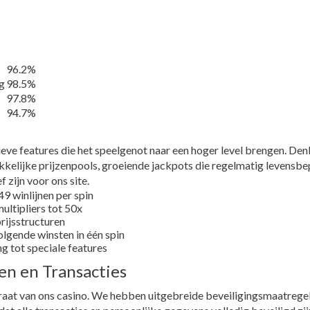
96.2%
g
98.5%
97.8%
94.7%
ieve features die het speelgenot naar een hoger level brengen. De
ekkelijke prijzenpools, groeiende jackpots die regelmatig levensb
zijn voor ons site.
 winlijnen per spin
ultipliers tot 50x
rijsstructuren
lgende winsten in één spin
g tot speciale features
en en Transacties
graat van ons casino. We hebben uitgebreide beveiligingsmaatre