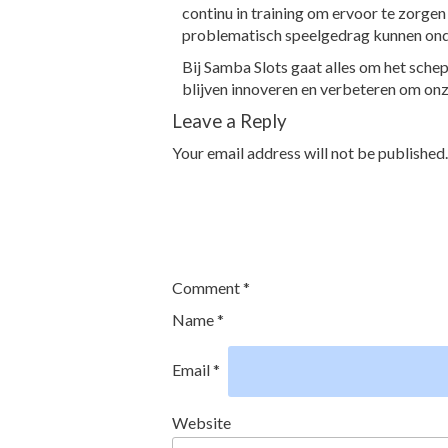
continu in training om ervoor te zorge
problematisch speelgedrag kunnen ond
Bij Samba Slots gaat alles om het sch
blijven innoveren en verbeteren om onz
Leave a Reply
Your email address will not be published.
Comment
*
Name
*
Email
*
Website