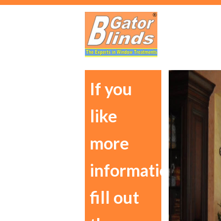
If you
like
more
information
fill out