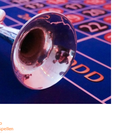
o
spellen