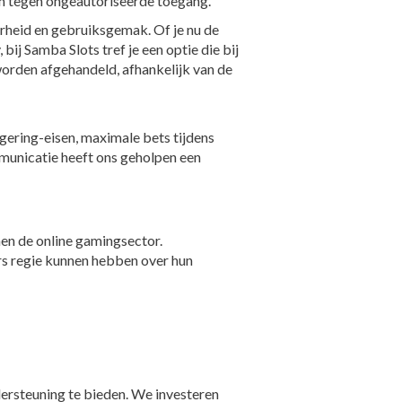
ijn tegen ongeautoriseerde toegang.
rheid en gebruiksgemak. Of je nu de
ij Samba Slots tref je een optie die bij
 worden afgehandeld, afhankelijk van de
gering-eisen, maximale bets tijdens
municatie heeft ons geholpen een
nen de online gamingsector.
rs regie kunnen hebben over hun
ersteuning te bieden. We investeren