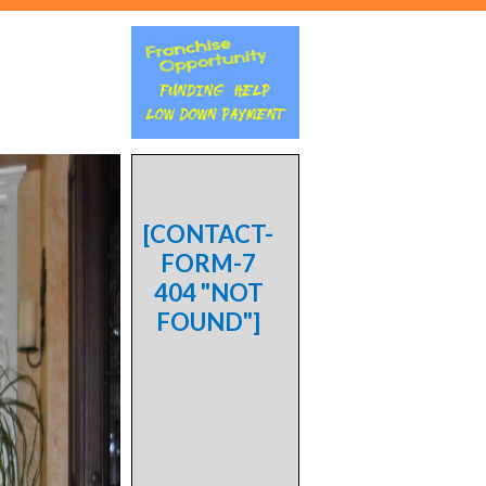
[CONTACT-
FORM-7
404 "NOT
FOUND"]