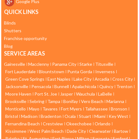
Google Plus
QUICK LINKS
Blinds
Shutters
Franchise opportunity
Blog
SERVICE AREAS
Gainesville
Macclenny
Panama City
Starke
Titusville
Fort Lauderdale
Blountstown
Punta Gorda
Inverness
Green Cove Springs
East Naples
Lake City
Arcadia
Cross City
Jacksonville
Pensacola
Bunnell
Apalachicola
Quincy
Trenton
Moore Haven
Port St. Joe
Jasper
Wauchula
LaBelle
Brooksville
Sebring
Tampa
Bonifay
Vero Beach
Marianna
Monticello
Mayo
Tavares
Fort Myers
Tallahassee
Bronson
Bristol
Madison
Bradenton
Ocala
Stuart
Miami
Key West
Fernandina Beach
Crestview
Okeechobee
Orlando
Kissimmee
West Palm Beach
Dade City
Clearwater
Bartow
Palatka
St. Augustine
Fort Pierce
Milton
Sarasota
Sanford