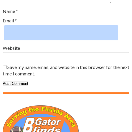
Name
*
Email
*
Website
Save my name, email, and website in this browser for the next
time I comment.