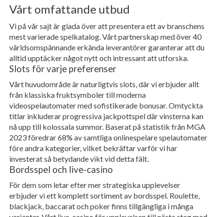
Vårt omfattande utbud
Vi på vår sajt är glada över att presentera ett av branschens
mest varierade spelkatalog. Vårt partnerskap med över 40
världsomspännande erkända leverantörer garanterar att du
alltid upptäcker något nytt och intressant att utforska.
Slots för varje preferenser
Vårt huvudområde är naturligtvis slots, där vi erbjuder allt
från klassiska fruktsymboler till moderna
videospelautomater med sofistikerade bonusar. Omtyckta
titlar inkluderar progressiva jackpottspel där vinsterna kan
nå upp till kolossala summor. Baserat på statistik från MGA
2023 föredrar 68% av samtliga onlinespelare spelautomater
före andra kategorier, vilket bekräftar varför vi har
investerat så betydande vikt vid detta fält.
Bordsspel och live-casino
För dem som letar efter mer strategiska upplevelser
erbjuder vi ett komplett sortiment av bordsspel. Roulette,
blackjack, baccarat och poker finns tillgängliga i många
varianter. Vårt live-casino för upplevelsen till nästa steg med