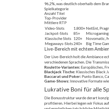
96,2%, was deutlich oberhalb dem Branc
Spielkategorie
Anzahl Titel
Top-Provider
Mittlere RTP
Video-Slots
1.800+
NetEnt, Pragm
Jackpot-Slots
85+
Microgaming,
Klassische Slots
120+
Novomatic, 
Megaways-Slots
240+
Big Time Gami
Live-Bereich mit echtem Ambie
Der Live-Bereich holt die Ambiance ech
verschiedenen Sprachen. Die Transmissio
Roulette-Varianten:
Europäisches, Fre
Blackjack Tische:
Klassisches Black J
Baccarat und Poker:
Punto Banco, Cas
Game-Shows:
Innovative Formate wie
Lukrative Boni für alle S
Die Bonusstruktur wurde derart konzip
profitieren. Hierbei legen wir Fokus a
und ermöglichen tatsächliche Möglichk