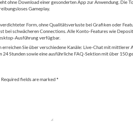
teht ohne Download einer gesonderten App zur Anwendung. Die T
 reibungsloses Gameplay.
 verdichteter Form, ohne Qualitätsverluste bei Grafiken oder Featu
lbst bei schwächeren Connections. Alle Konto-Features wie Deposi
Desktop-Ausführung verfügbar.
rreichen Sie über verschiedene Kanäle: Live-Chat mit mittlerer A
 24 Stunden sowie eine ausführliche FAQ-Sektion mit über 150 gel
Required fields are marked
*