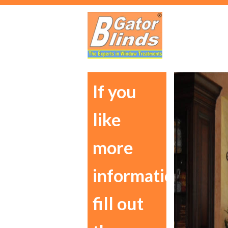
If you
like
more
information
fill out