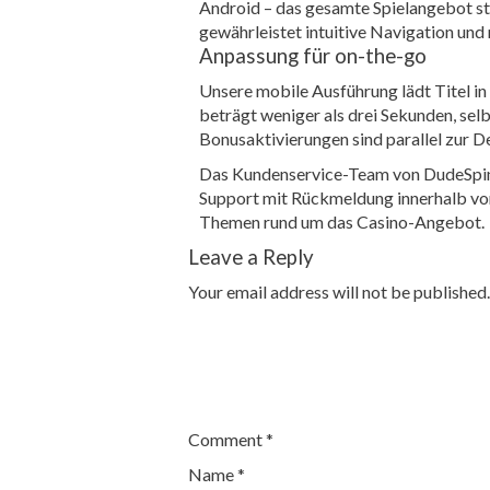
Android – das gesamte Spielangebot s
gewährleistet intuitive Navigation und
Anpassung für on-the-go
Unsere mobile Ausführung lädt Titel in
beträgt weniger als drei Sekunden, se
Bonusaktivierungen sind parallel zur 
Das Kundenservice-Team von DudeSpin e
Support mit Rückmeldung innerhalb von
Themen rund um das Casino-Angebot.
Leave a Reply
Your email address will not be published.
Comment
*
Name
*