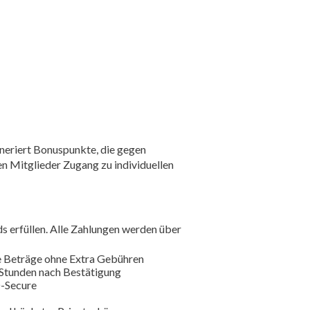
neriert Bonuspunkte, die gegen
n Mitglieder Zugang zu individuellen
s erfüllen. Alle Zahlungen werden über
e Beträge ohne Extra Gebühren
4 Stunden nach Bestätigung
D-Secure