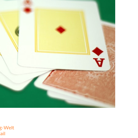
ng-Welt
ail