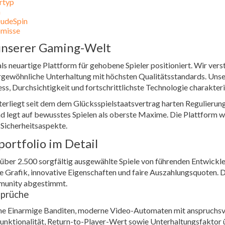
ertyp
n
DudeSpin
omisse
 unserer Gaming-Welt
ls neuartige Plattform für gehobene Spieler positioniert. Wir verst
ergewöhnliche Unterhaltung mit höchsten Qualitätsstandards. Unser
ess, Durchsichtigkeit und fortschrittlichste Technologie charakteris
terliegt seit dem dem Glücksspielstaatsvertrag harten Regulierun
d legt auf bewusstes Spielen als oberste Maxime. Die Plattform w
n Sicherheitsaspekte.
ortfolio im Detail
über 2.500 sorgfältig ausgewählte Spiele von führenden Entwickl
e Grafik, innovative Eigenschaften und faire Auszahlungsquoten. D
mmunity abgestimmt.
sprüche
sche Einarmige Banditen, moderne Video-Automaten mit anspruchs
Funktionalität, Return-to-Player-Wert sowie Unterhaltungsfaktor ü