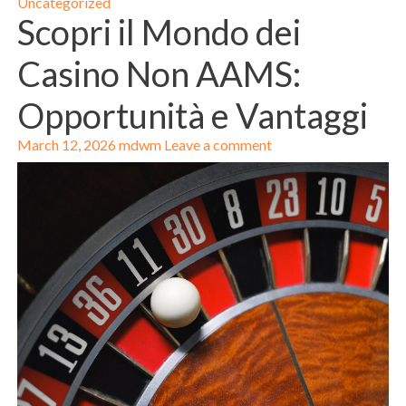
Uncategorized
Scopri il Mondo dei
Casino Non AAMS:
Opportunità e Vantaggi
March 12, 2026
mdwm
Leave a comment