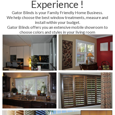
Experience !
Gator Blinds is your Family Friendly Home Business.
We help choose the best window treatments, measure and
install within your budget.
Gator Blinds offers you an extensive mobile showroom to
choose colors and styles in your living room