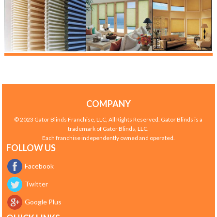
COMPANY
© 2023 Gator Blinds Franchise, LLC, All Rights Reserved. Gator Blinds is a
trademark of Gator Blinds, LLC.
Each franchise independently owned and operated.
FOLLOW US
Facebook
Twitter
Google Plus