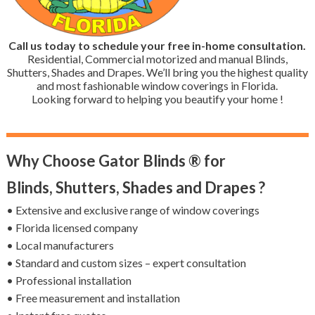
Call us today to schedule your free in-home consultation.
Residential, Commercial motorized and manual Blinds,
Shutters, Shades and Drapes. We’ll bring you the highest quality
and most fashionable window coverings in Florida.
Looking forward to helping you beautify your home !
Why Choose Gator Blinds ® for
Blinds, Shutters, Shades and Drapes ?
• Extensive and exclusive range of window coverings
• Florida licensed company
• Local manufacturers
• Standard and custom sizes – expert consultation
• Professional installation
• Free measurement and installation