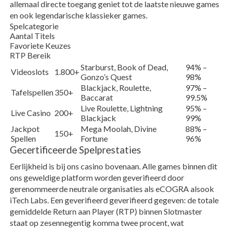
allemaal directe toegang geniet tot de laatste nieuwe games
en ook legendarische klassieker games.
Spelcategorie
Aantal Titels
Favoriete Keuzes
RTP Bereik
Starburst, Book of Dead,
94% –
Videoslots
1.800+
Gonzo’s Quest
98%
Blackjack, Roulette,
97% –
Tafelspellen
350+
Baccarat
99.5%
Live Roulette, Lightning
95% –
Live Casino
200+
Blackjack
99%
Jackpot
Mega Moolah, Divine
88% –
150+
Spellen
Fortune
96%
Gecertificeerde Spelprestaties
Eerlijkheid is bij ons casino bovenaan. Alle games binnen dit
ons geweldige platform worden geverifieerd door
gerenommeerde neutrale organisaties als eCOGRA alsook
iTech Labs. Een geverifieerd geverifieerd gegeven: de totale
gemiddelde Return aan Player (RTP) binnen Slotmaster
staat op zesennegentig komma twee procent, wat