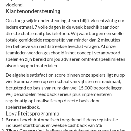
vloeiend.
Klantenondersteuning
Ons toegewijde ondersteuningsteam blijft vierentwintig uur
iedere etmaal, 7 volle dagen in de week beschikbaar door
directe chat, email plus telefoon. Wij waarborgen een snelle
totale gemiddelde responstijd van minder dan 2 minuutjes
ten behoeve van rechtstreekse livechat-vragen. Al onze
teamleden worden geschoold in het concept verantwoord
spelen en zijn bereid om jou adviseren omtrent speellimieten
alsook supportmaterialen.
De algehele satisfaction score binnen onze spelers ligt nu op
vier komma zeven op een schaal van vijf sterren maximaal,
berustend op basis van ruim dan wel 15.000 beoordelingen.
Wij behandelen feedback serieus plus implementeren
regelmatig optimalisaties op directe basis door
spelersfeedback.
Loyaliteitsprogramma
Brons Level:
Automatisch toegekend tijdens registratie
inclusief startbonus en weekse cashback van 5%
Zilver Categorie:
Haalbaar door duizend trouwpunten plus