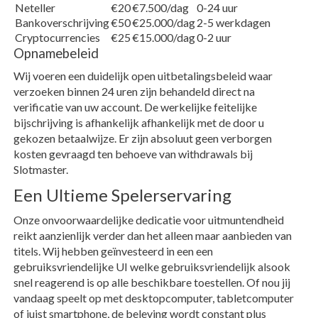
Neteller
€20
€7.500/dag
0-24 uur
Bankoverschrijving
€50
€25.000/dag
2-5 werkdagen
Cryptocurrencies
€25
€15.000/dag
0-2 uur
Opnamebeleid
Wij voeren een duidelijk open uitbetalingsbeleid waar
verzoeken binnen 24 uren zijn behandeld direct na
verificatie van uw account. De werkelijke feitelijke
bijschrijving is afhankelijk afhankelijk met de door u
gekozen betaalwijze. Er zijn absoluut geen verborgen
kosten gevraagd ten behoeve van withdrawals bij
Slotmaster.
Een Ultieme Spelerservaring
Onze onvoorwaardelijke dedicatie voor uitmuntendheid
reikt aanzienlijk verder dan het alleen maar aanbieden van
titels. Wij hebben geïnvesteerd in een een
gebruiksvriendelijke UI welke gebruiksvriendelijk alsook
snel reagerend is op alle beschikbare toestellen. Of nou jij
vandaag speelt op met desktopcomputer, tabletcomputer
of juist smartphone, de beleving wordt constant plus