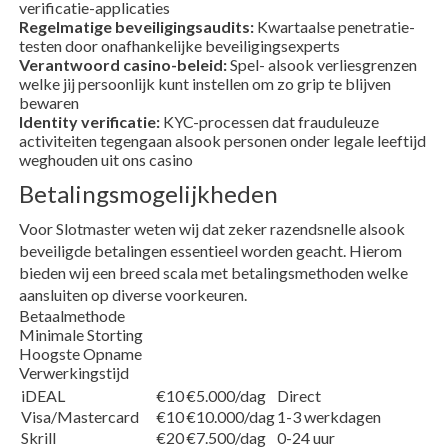
verificatie-applicaties
Regelmatige beveiligingsaudits:
Kwartaalse penetratie-
testen door onafhankelijke beveiligingsexperts
Verantwoord casino-beleid:
Spel- alsook verliesgrenzen
welke jij persoonlijk kunt instellen om zo grip te blijven
bewaren
Identity verificatie:
KYC-processen dat frauduleuze
activiteiten tegengaan alsook personen onder legale leeftijd
weghouden uit ons casino
Betalingsmogelijkheden
Voor Slotmaster weten wij dat zeker razendsnelle alsook
beveiligde betalingen essentieel worden geacht. Hierom
bieden wij een breed scala met betalingsmethoden welke
aansluiten op diverse voorkeuren.
Betaalmethode
Minimale Storting
Hoogste Opname
Verwerkingstijd
iDEAL
€10
€5.000/dag
Direct
Visa/Mastercard
€10
€10.000/dag
1-3 werkdagen
Skrill
€20
€7.500/dag
0-24 uur