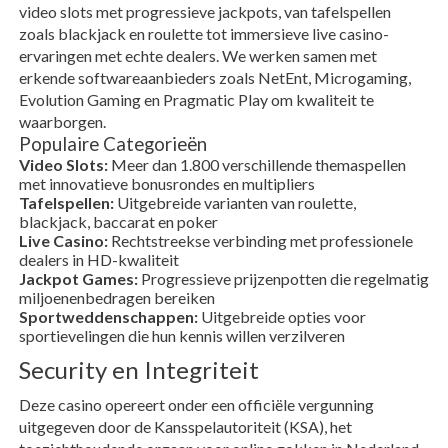
video slots met progressieve jackpots, van tafelspellen
zoals blackjack en roulette tot immersieve live casino-
ervaringen met echte dealers. We werken samen met
erkende softwareaanbieders zoals NetEnt, Microgaming,
Evolution Gaming en Pragmatic Play om kwaliteit te
waarborgen.
Populaire Categorieën
Video Slots:
Meer dan 1.800 verschillende themaspellen
met innovatieve bonusrondes en multipliers
Tafelspellen:
Uitgebreide varianten van roulette,
blackjack, baccarat en poker
Live Casino:
Rechtstreekse verbinding met professionele
dealers in HD-kwaliteit
Jackpot Games:
Progressieve prijzenpotten die regelmatig
miljoenenbedragen bereiken
Sportweddenschappen:
Uitgebreide opties voor
sportievelingen die hun kennis willen verzilveren
Security en Integriteit
Deze casino opereert onder een officiële vergunning
uitgegeven door de Kansspelautoriteit (KSA), het