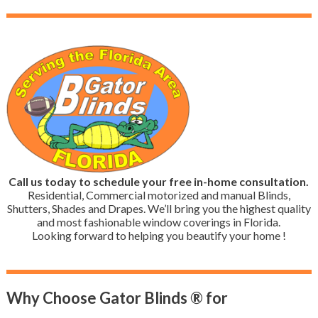
Call us today to schedule your free in-home consultation.
Residential, Commercial motorized and manual Blinds,
Shutters, Shades and Drapes. We’ll bring you the highest quality
and most fashionable window coverings in Florida.
Looking forward to helping you beautify your home !
Why Choose Gator Blinds ® for