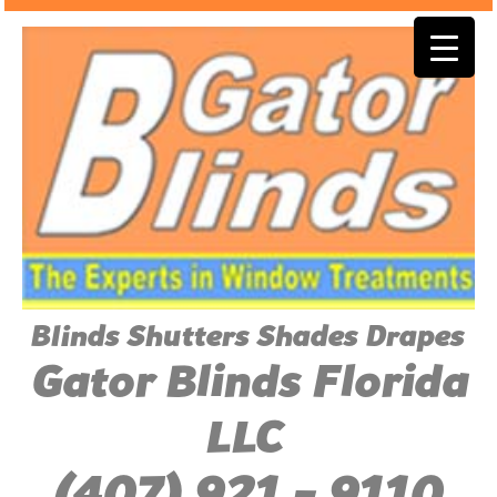
Blinds Shutters Shades Drapes
Gator Blinds Florida
LLC
(407) 921 - 9110