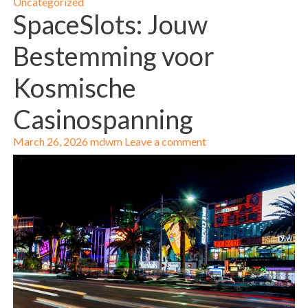
Uncategorized
SpaceSlots: Jouw
Bestemming voor
Kosmische
Casinospanning
March 26, 2026
mdwm
Leave a comment