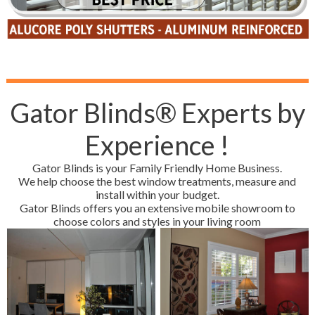
Gator Blinds® Experts by
Experience !
Gator Blinds is your Family Friendly Home Business.
We help choose the best window treatments, measure and
install within your budget.
Gator Blinds offers you an extensive mobile showroom to
choose colors and styles in your living room