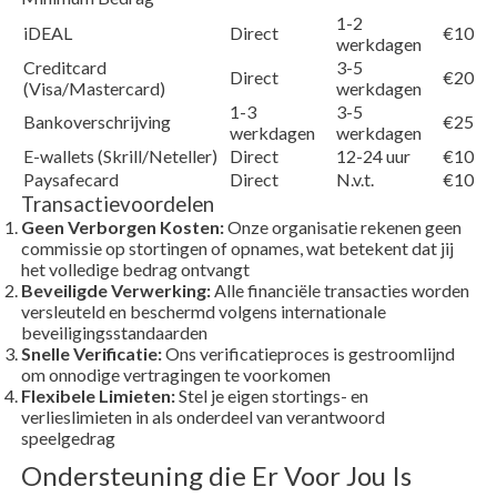
1-2
iDEAL
Direct
€10
werkdagen
Creditcard
3-5
Direct
€20
(Visa/Mastercard)
werkdagen
1-3
3-5
Bankoverschrijving
€25
werkdagen
werkdagen
E-wallets (Skrill/Neteller)
Direct
12-24 uur
€10
Paysafecard
Direct
N.v.t.
€10
Transactievoordelen
Geen Verborgen Kosten:
Onze organisatie rekenen geen
commissie op stortingen of opnames, wat betekent dat jij
het volledige bedrag ontvangt
Beveiligde Verwerking:
Alle financiële transacties worden
versleuteld en beschermd volgens internationale
beveiligingsstandaarden
Snelle Verificatie:
Ons verificatieproces is gestroomlijnd
om onnodige vertragingen te voorkomen
Flexibele Limieten:
Stel je eigen stortings- en
verlieslimieten in als onderdeel van verantwoord
speelgedrag
Ondersteuning die Er Voor Jou Is