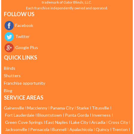
trademark of Gator Blinds, LLC.
Each franchise independently owned and operated.
FOLLOW US
Facebook
Twitter
Google Plus
QUICK LINKS
Blinds
Shutters
Franchise opportunity
Blog
SERVICE AREAS
Gainesville
Macclenny
Panama City
Starke
Titusville
Fort Lauderdale
Blountstown
Punta Gorda
Inverness
Green Cove Springs
East Naples
Lake City
Arcadia
Cross City
Jacksonville
Pensacola
Bunnell
Apalachicola
Quincy
Trenton