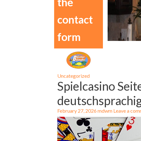
the
contact
form
Uncategorized
Spielcasino Seit
deutschsprachi
February 27, 2026
mdwm
Leave a com