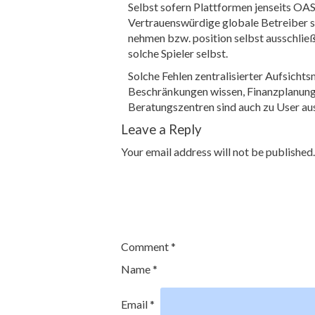
Selbst sofern Plattformen jenseits OAS
Vertrauenswürdige globale Betreiber s
nehmen bzw. position selbst ausschlie
solche Spieler selbst.
Solche Fehlen zentralisierter Aufsichts
Beschränkungen wissen, Finanzplanung
Beratungszentren sind auch zu User aus
Leave a Reply
Your email address will not be published.
Comment
*
Name
*
Email
*