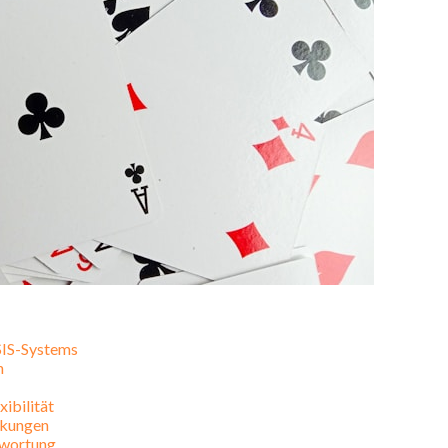
SIS-Systems
n
ibilität
nkungen
twortung