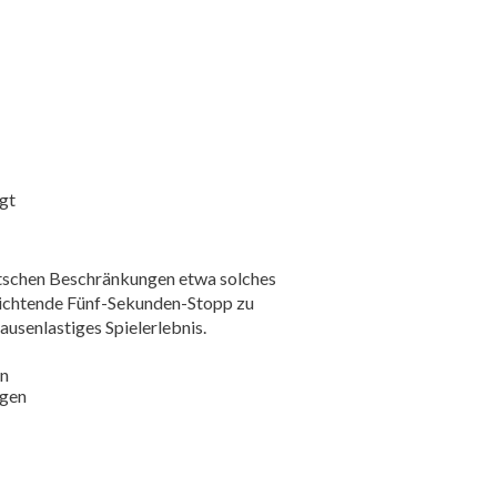
gt
utschen Beschränkungen etwa solches
lichtende Fünf-Sekunden-Stopp zu
usenlastiges Spielerlebnis.
en
ngen