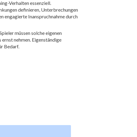
ing-Verhalten essenziell.
ränkungen definieren, Unterbrechungen
gen engagierte Inanspruchnahme durch
 Spieler müssen solche eigenen
 ernst nehmen. Eigenständige
r Bedarf.