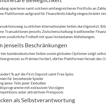
dung operieren samt solchem umfangreicheren Portfolio an Zahlu
 Plattformen aufgrund für Finanzlimits häufig eingeschränkt sind
ansaktionsweg zu etlichen internationalen Seiten durchgesetzt. Bit
 Transaktionen jenseits Zwischenschaltung traditioneller Finanzi
ren zusätzliche Freiheit mit quasi instantanen Abhebungen.
n jenseits Beschränkungen
ierten bundesdeutschen Seiten sowie globalen Optionen zeigt selb
 Obergrenzen zu Prämien fordert, dürfen Plattformen fernab des
ndert % auf die First Deposit samt Free Spins
ien für bestehende Spieler
g jenes Teils jener Einbußen
tätsprogramme mit exklusiven Vorzügen
petitions unter attraktiven Preispools
cken als Selbstverantwortung