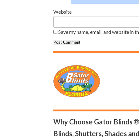
Website
Save my name, email, and website in t
Why Choose Gator Blinds ®
Blinds, Shutters, Shades an