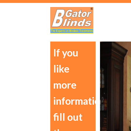
If you
like
more
information
fill out