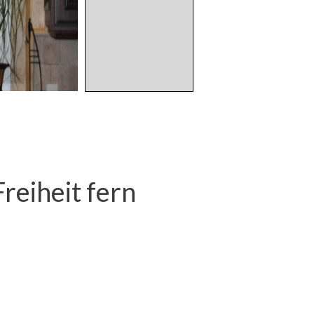
reiheit fern