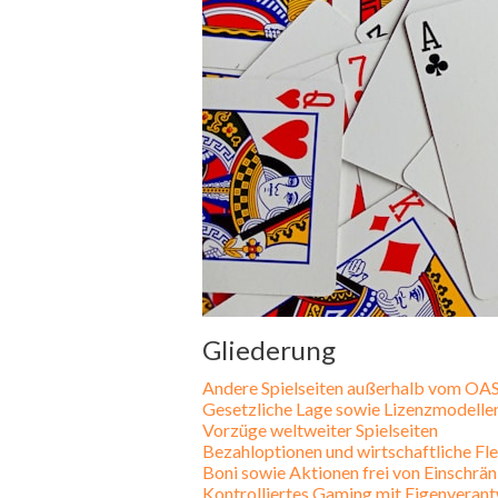
Gliederung
Andere Spielseiten außerhalb vom OA
Gesetzliche Lage sowie Lizenzmodelle
Vorzüge weltweiter Spielseiten
Bezahloptionen und wirtschaftliche Flex
Boni sowie Aktionen frei von Einschrä
Kontrolliertes Gaming mit Eigenveran