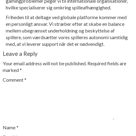
gamingproblemer peger vi til internationale organisationer,
hvilke specialiserer sig omkring spilleafhængighed.
Friheden til at deltage ved globale platforme kommer med
en personligt ansvar. Vi stræber efter at skabe en balance
mellem ubegrænset underholdning og beskyttelse af
spillere, som værdsætter vores spilleres autonomi samtidig
med, at vi leverer support når det er nødvendigt.
Leave a Reply
Your email address will not be published.
Required fields are
marked
*
Comment
*
Name
*