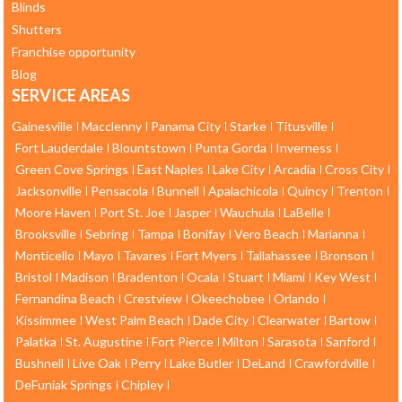
Blinds
Shutters
Franchise opportunity
Blog
SERVICE AREAS
Gainesville
Macclenny
Panama City
Starke
Titusville
Fort Lauderdale
Blountstown
Punta Gorda
Inverness
Green Cove Springs
East Naples
Lake City
Arcadia
Cross City
Jacksonville
Pensacola
Bunnell
Apalachicola
Quincy
Trenton
Moore Haven
Port St. Joe
Jasper
Wauchula
LaBelle
Brooksville
Sebring
Tampa
Bonifay
Vero Beach
Marianna
Monticello
Mayo
Tavares
Fort Myers
Tallahassee
Bronson
Bristol
Madison
Bradenton
Ocala
Stuart
Miami
Key West
Fernandina Beach
Crestview
Okeechobee
Orlando
Kissimmee
West Palm Beach
Dade City
Clearwater
Bartow
Palatka
St. Augustine
Fort Pierce
Milton
Sarasota
Sanford
Bushnell
Live Oak
Perry
Lake Butler
DeLand
Crawfordville
DeFuniak Springs
Chipley