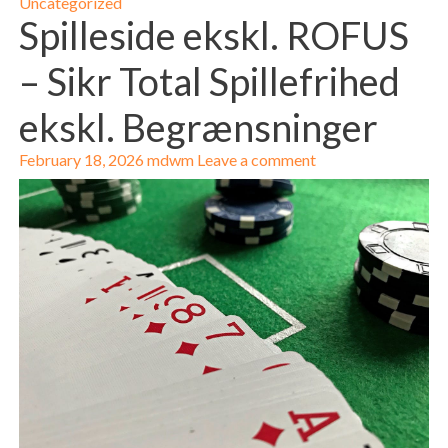
Uncategorized
Spilleside ekskl. ROFUS
– Sikr Total Spillefrihed
ekskl. Begrænsninger
February 18, 2026
mdwm
Leave a comment