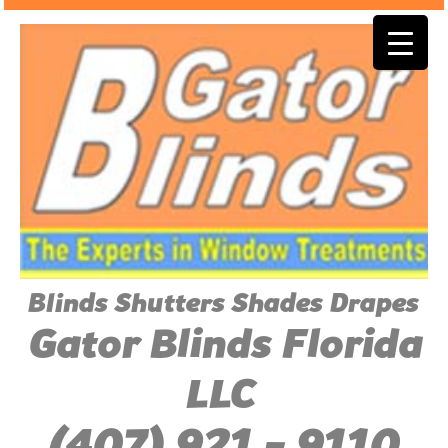
Blinds Shutters Shades Drapes
Gator Blinds Florida
LLC
(407) 921 - 9110