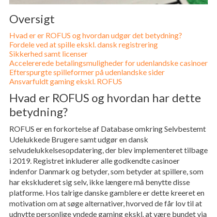
Oversigt
Hvad er er ROFUS og hvordan udgør det betydning?
Fordele ved at spille ekskl. dansk registrering
Sikkerhed samt licenser
Accelererede betalingsmuligheder for udenlandske casinoer
Efterspurgte spilleformer på udenlandske sider
Ansvarfuldt gaming ekskl. ROFUS
Hvad er ROFUS og hvordan har dette
betydning?
ROFUS er en forkortelse af Database omkring Selvbestemt
Udelukkede Brugere samt udgør en dansk
selvudelukkelsesopdatering, der blev implementeret tilbage
i 2019. Registret inkluderer alle godkendte casinoer
indenfor Danmark og betyder, som betyder at spillere, som
har ekskluderet sig selv, ikke længere må benytte disse
platforme. Hos talrige danske gamblere er dette kreeret en
motivation om at søge alternativer, hvorved de får lov til at
udnytte personlige yndede gaming ekskl. at være bundet via