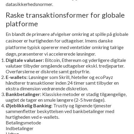
datasikkerhedsnormer.
Raske transaktionsformer for globale
platforme
En blandt de primære afvigelser omkring at spille på globale
casinoer er hurtigheden for udtagelser. Imens danske
platforme typisk opererer med ventetider omkring talrige
døgn, præsenterer vi accelererede løsninger.
Digitale valutaer:
Bitcoin, Ethereum og yderligere digitale
valutaer tilbyder omgående udtagelser ekskl. tredjeparter.
Overførslerne er diskrete samt gebyrfrie.
E-wallets:
Løsninger som Skrill, Neteller og ecoPayz
håndterer transaktioner inden 24 timer samt tilbyder en
ekstra dimension vedrørende diskretion.
Bankbetalinger:
Klassiske metoder er stadig tilgængelige,
uagtet de tager en smule længere (2-5 hverdage).
Øjeblikkelig Banking:
Trustly og lignende tjenester
sammenfletter beskyttelsen ved bankbetalinger med
hurtigheden ved e-wallets.
Betalingsmetode
Indbetalinger
Udtag