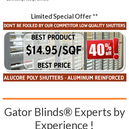
Limited Special Offer **
Gator Blinds® Experts by
Experience !