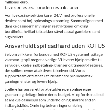
millioner euro.
Live spillested foruden restriktioner
Vor live casino-sektion kører 24/7 med professionelle
dealere samt høj-opløsnings streaming. Sammenlignet med
danske casinoer har vi ingen restriktioner omkring
bordlimits, hvilket tiltrækker såvel casual gamblere samt
high rollers.
Ansvarfuldt spilleadfærd uden ROFUS
Selvom vi ikke er forbundet med ROFUS-systemet, påtager
vi ansvarlig spil meget alvorligt. Vi leverer hjælpemidler til
selvudelukkelse, indbetaling-grænser og timeout-features,
der spillere evner at aktivere til enhver tid. Vores
supportteam er trænet i at identificere problematisk
gamingmønster og levere hjælp.
Spillere har ansvaret for at etablere personlige egne
grænser og deltage inden deres budget. Vi opfordrer alle til
at anskue casinospil som underholdning snarere end en
indtægtskilde. Omkring bekymringer omkring