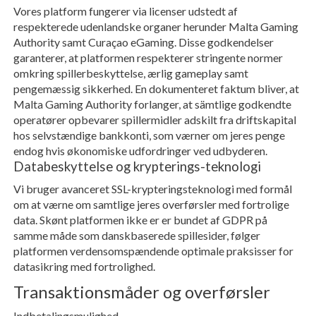
Vores platform fungerer via licenser udstedt af
respekterede udenlandske organer herunder Malta Gaming
Authority samt Curaçao eGaming. Disse godkendelser
garanterer, at platformen respekterer stringente normer
omkring spillerbeskyttelse, ærlig gameplay samt
pengemæssig sikkerhed. En dokumenteret faktum bliver, at
Malta Gaming Authority forlanger, at sämtlige godkendte
operatører opbevarer spillermidler adskilt fra driftskapital
hos selvstændige bankkonti, som værner om jeres penge
endog hvis økonomiske udfordringer ved udbyderen.
Databeskyttelse og krypterings-teknologi
Vi bruger avanceret SSL-krypteringsteknologi med formål
om at værne om samtlige jeres overførsler med fortrolige
data. Skønt platformen ikke er er bundet af GDPR på
samme måde som danskbaserede spillesider, følger
platformen verdensomspændende optimale praksisser for
datasikring med fortrolighed.
Transaktionsmåder og overførsler
Indbetalingsmulighed