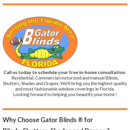
Call us today to schedule your free in-home consultation.
Residential, Commercial motorized and manual Blinds,
Shutters, Shades and Drapes. We’ll bring you the highest quality
and most fashionable window coverings in Florida.
Looking forward to helping you beautify your home !
Why Choose Gator Blinds ® for