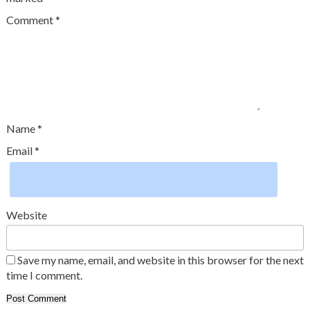
Comment
*
Name
*
Email
*
Website
Save my name, email, and website in this browser for the next
time I comment.